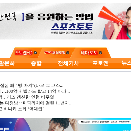
심 때 4병 마셔”(바로 그 고소...
…100억대 빌라도 팔고 14억 아파...
깜짝…리즈 갱신한 인형 비주얼
는 다정남‥파파라치에 걸린 11년차...
 비니키 소화 ‘역대급’