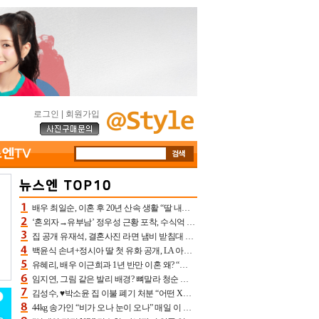
로그인
|
회원가입
배우 최일순, 이혼 후 20년 산속 생활 “딸 내가 버렸다고 원망‥맘 아파”(특종)[어제TV]
‘혼외자→유부남’ 정우성 근황 포착, 수식억 해킹 피해 후배 만났다 “존경하는”
집 공개 유재석, 결혼사진 라면 냄비 받침대 되고 분노‥가족사진도 피해(놀뭐)[어제TV]
백윤식 손녀+정시아 딸 첫 유화 공개, LA 아트쇼→서울국제조각페스타 작가다운 수준급 실력
유혜리, 배우 이근희과 1년 반만 이혼 왜? “식칼 꽂고 의자 던져” 충격 폭로(특종)[어제TV]
임지연, 그림 같은 발리 배경? 뼈말라 청순 비키니 핏에 상대 안 되네
김성수, ♥박소윤 집 이불 폐기 처분 “어떤 X이랑 썼을지 몰라” 질투(신랑수업2)[어제TV]
44kg 송가인 “비가 오나 눈이 오나” 매일 이 운동, 허벅지 근육량 상승+체지방 감소