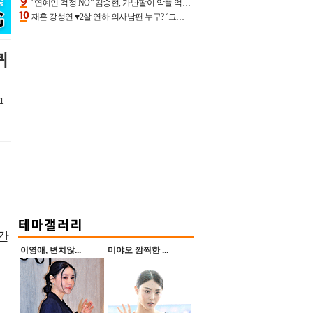
“연예인 걱정 NO” 김승현, 가난팔이 악플 억울할만‥아내+딸과 日 여행
재혼 강성연 ♥2살 연하 의사남편 누구? ‘그알’ 자문의에 훈남 비주얼 초엘리트 스펙 [종합]
퀴
1
서간
이영애, 변치않...
미야오 깜찍한 ...