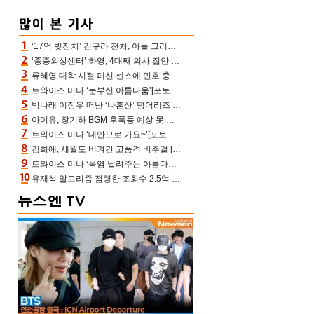
‘17억 빚잔치’ 김구라 전처, 아들 그리는 “나 뿐인데” 친엄마 챙기는 효심 눈길
‘중증외상센터’ 하영, 4대째 의사 집안 인증 “증조부, 고종 황제 진료”(옥문아)[어제TV]
류혜영 대학 시절 패션 센스에 민호 충격 “레몬색 레깅스에 다리 없는 줄”(나혼산)
트와이스 미나 ‘눈부신 아름다움’[포토엔HD]
박나래 이장우 떠난 ‘나혼산’ 덩어리즈 왔다, 1인 1케이크에 팜유 전현무 충격[어제TV]
아이유, 장기하 BGM 후폭풍 예상 못 했나‥삭제 오보→윤가이까지 엮여 시끌
트와이스 미나 ‘대만으로 가요~’[포토엔HD]
김희애, 세월도 비켜간 고품격 비주얼 [포토엔HD]
트와이스 미나 ‘폭염 날려주는 아름다움’[포토엔HD]
유재석 알고리즘 점령한 조회수 2.5억 신박한 다비치, 강민경 덩달아 긴장(해투)