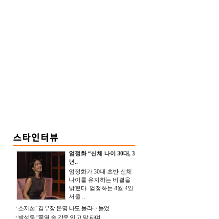
엄정화 “신체 나이 30대, 3
년..
엄정화가 30대 초반 신체
나이를 유지하는 비결을
밝혔다. 엄정화는 8월 4일
서울 ..
소지섭 “김부장 본명 나도 몰라‥들었..
박성웅 “폭염 속 갑옷 입고 말 타며 ..