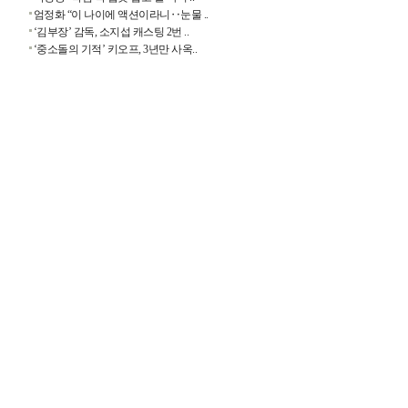
엄정화 “이 나이에 액션이라니‥눈물 ..
‘김부장’ 감독, 소지섭 캐스팅 2번 ..
‘중소돌의 기적’ 키오프, 3년만 사옥..