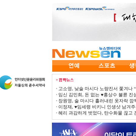
고소영, 낮술 마시다 노량진서 쫓겨나 “점
임신 김민희, 돈 없는 ♥홍상수 불륜 진심
장원영, 술 마시다 흘러내린 옷자락 
이정재, ♥임세령 비키니 인생샷 남겨주
혜리 과감하게 벗었다, 탄수화물 끊고 끈