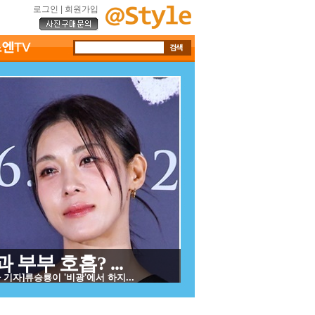
로그인
|
회원가입
부부 호흡? ...
기자]류승룡이 '비광'에서 하지...