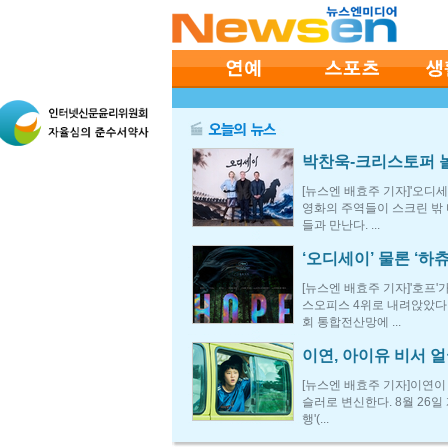
박찬욱-크리스토퍼 놀란,
[뉴스엔 배효주 기자]'오디세
영화의 주역들이 스크린 밖
들과 만난다. ...
‘오디세이’ 물론 ‘하츄핑
[뉴스엔 배효주 기자]'호프'
스오피스 4위로 내려앉았다
회 통합전산망에 ...
이연, 아이유 비서 얼굴
[뉴스엔 배효주 기자]이연이
슬러로 변신한다. 8월 26일
행'(...