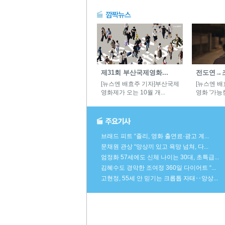
제31회 부산국제영화...
전도연→조인
[뉴스엔 배효주 기자]부산국제
[뉴스엔 배
영화제가 오는 10월 개...
영화 '가능한
브래드 피트 “졸리, 영화 출연료·광고 계...
문채원 관상 “망상끼 있고 욕망 넘쳐, 다...
엄정화 57세에도 신체 나이는 30대, 초특급...
김혜수도 경악한 조여정 360일 다이어트 “...
고현정, 55세 안 믿기는 크롭톱 자태‥앙상...