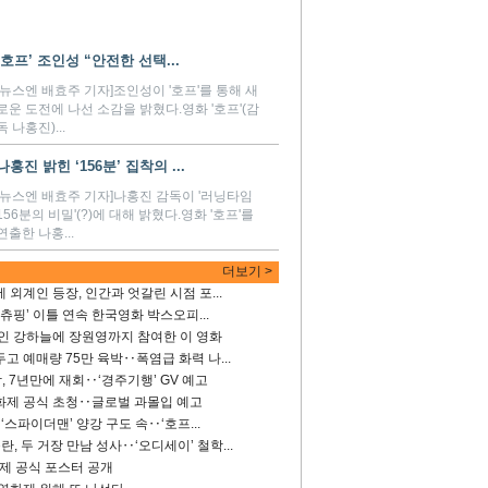
‘호프’ 조인성 “안전한 선택...
[뉴스엔 배효주 기자]조인성이 '호프'를 통해 새
로운 도전에 나선 소감을 밝혔다.영화 '호프'(감
독 나홍진)...
나홍진 밝힌 ‘156분’ 집착의 ...
[뉴스엔 배효주 기자]나홍진 감독이 '러닝타임
156분의 비밀'(?)에 대해 밝혔다.영화 '호프'를
연출한 나홍...
더보기 >
 외계인 등장, 인간과 엇갈린 시점 포...
하츄핑’ 이틀 연속 한국영화 박스오피...
 강하늘에 장원영까지 참여한 이 영화
두고 예매량 75만 육박‥폭염급 화력 나...
 7년만에 재회‥‘경주기행’ GV 예고
영화제 공식 초청‥글로벌 과몰입 예고
 ‘스파이더맨’ 양강 구도 속‥‘호프...
, 두 거장 만남 성사‥‘오디세이’ 철학...
제 공식 포스터 공개