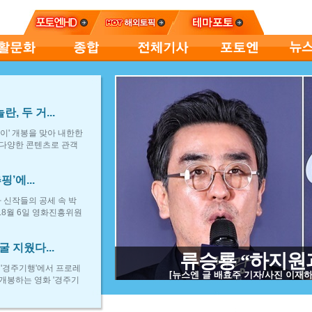
 두 거...
이' 개봉을 맞아 내한한
 다양한 콘텐츠로 관객
’에...
가 신작들의 공세 속 박
.8월 6일 영화진흥위원
 지웠다...
류승룡 “하지원과 
 '경주기행'에서 프로레
[뉴스엔 글 배효주 기자/사진 이재하 
 개봉하는 영화 '경주기