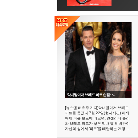
막내딸마저 브래드 피트 손절‥...
[뉴스엔 배효주 기자]막내딸마저 브래드
피트를 등졌다.7월 22일(현지시간) 해외
매체 피플 보도에 따르면, 안젤리나 졸리
와 브래드 피트가 낳은 막내 딸 비비안이
자신의 성에서 '피트'를 빼달라는 개명 ...