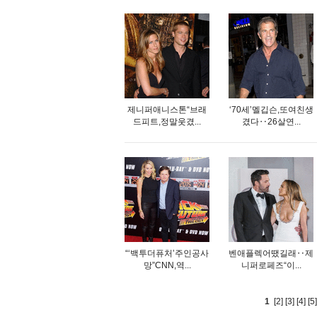
제니퍼애니스톤“브래
‘70세’멜깁슨,또여친생
드피트,정말웃겼...
겼다‥26살연...
“‘백투더퓨처’주인공사
벤애플렉어땠길래‥제
망”CNN,역...
니퍼로페즈“이...
1
[2]
[3]
[4]
[5]