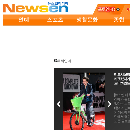
해외연예
티모시샬라
카펫섰다가
드비하인드
[뉴스엔 배
라메가 불법
었다는 보도
(현지시간)
의 외신에 따
던에서 열린
노운' 글로벌 