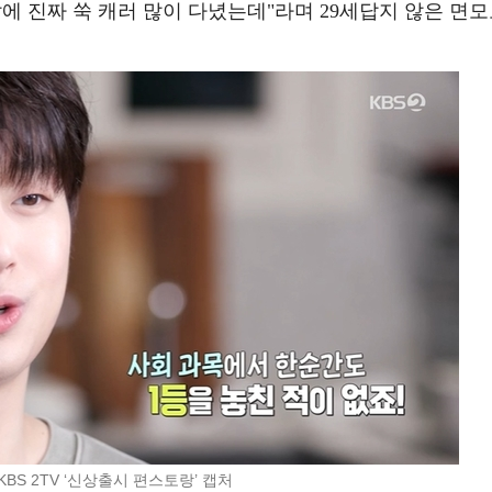
에 진짜 쑥 캐러 많이 다녔는데"라며 29세답지 않은 면
KBS 2TV ‘신상출시 편스토랑’ 캡처