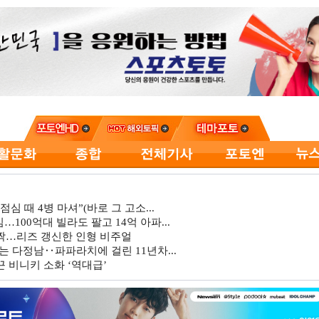
심 때 4병 마셔”(바로 그 고소...
…100억대 빌라도 팔고 14억 아파...
깜짝…리즈 갱신한 인형 비주얼
는 다정남‥파파라치에 걸린 11년차...
 비니키 소화 ‘역대급’