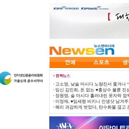
고소영, 낮술 마시다 노량진서 쫓겨나 “점
임신 김민희, 돈 없는 ♥홍상수 불륜 진심
장원영, 술 마시다 흘러내린 옷자락 
이정재, ♥임세령 비키니 인생샷 남겨주
혜리 과감하게 벗었다, 탄수화물 끊고 끈