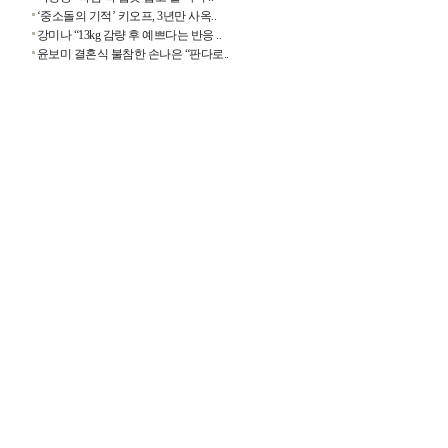
‘중소돌의 기적’ 키오프, 3년만 사옥..
강미나 “13kg 감량 후 예쁘다는 반응 ..
윤보미 결혼식 불참한 손나은 “판다로..