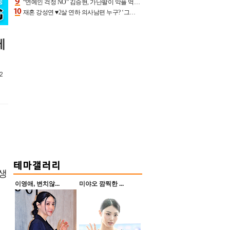
“연예인 걱정 NO” 김승현, 가난팔이 악플 억울할만‥아내+딸과 日 여행
재혼 강성연 ♥2살 연하 의사남편 누구? ‘그알’ 자문의에 훈남 비주얼 초엘리트 스펙 [종합]
제
2
선생
이영애, 변치않...
미야오 깜찍한 ...