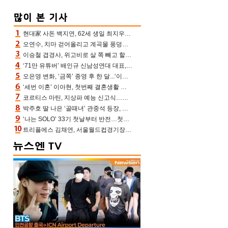
현대家 사돈 백지연, 62세 생일 최지우와 “올해도 함께” 이영애 신애라도 축하
오연수, 치마 걷어올리고 계곡물 풍덩‥무더위 잊은 제주 휴가
이승철 겹경사, 위고비로 살 쪽 빼고 할아버지 된다‥마음으로 낳은 딸 임신 자랑(유퀴즈)
‘71만 유튜버’ 배인규 신남성연대 대표, 오늘(5일) 숨진 채 발견…향년 36세
오은영 변화, ‘금쪽’ 종영 후 한 달...‘이것’ 끊고 살 뺀 모습 포착 “날씬하다!”
‘세번 이혼’ 이아현, 첫번째 결혼생활 떠올리며 눈물 “첫 남편에 미안해”(새롭게하소서)
코르티스 마틴, 지상파 예능 신고식…저작권 지분 분배 방식까지 공개(라스)
박주호 딸 나은 ‘골때녀’ 관중석 등장, 김민재 복제인간 보고 혼란 [결정적장면]
‘나는 SOLO’ 33기 첫날부터 반전…첫인상 0표 영호, 호감남 급부상
트리플에스 김채연, 서울월드컵경기장에 뜬 맨시티 여신 [포토엔HD]