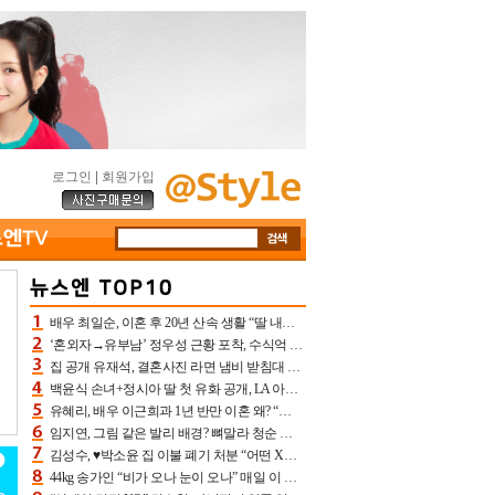
로그인
|
회원가입
배우 최일순, 이혼 후 20년 산속 생활 “딸 내가 버렸다고 원망‥맘 아파”(특종)[어제TV]
‘혼외자→유부남’ 정우성 근황 포착, 수식억 해킹 피해 후배 만났다 “존경하는”
집 공개 유재석, 결혼사진 라면 냄비 받침대 되고 분노‥가족사진도 피해(놀뭐)[어제TV]
백윤식 손녀+정시아 딸 첫 유화 공개, LA 아트쇼→서울국제조각페스타 작가다운 수준급 실력
유혜리, 배우 이근희과 1년 반만 이혼 왜? “식칼 꽂고 의자 던져” 충격 폭로(특종)[어제TV]
임지연, 그림 같은 발리 배경? 뼈말라 청순 비키니 핏에 상대 안 되네
김성수, ♥박소윤 집 이불 폐기 처분 “어떤 X이랑 썼을지 몰라” 질투(신랑수업2)[어제TV]
44kg 송가인 “비가 오나 눈이 오나” 매일 이 운동, 허벅지 근육량 상승+체지방 감소