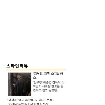
‘김부장’ 감독, 소지섭 캐
스..
'김부장' 이승영 감독이 소
지섭의 새로운 면모를 발
견하고 깜짝 놀랐던 ..
엄정화 “이 나이에 액션이라니‥눈물 ..
박성웅 “폭염 속 갑옷 입고 말 타며 ..