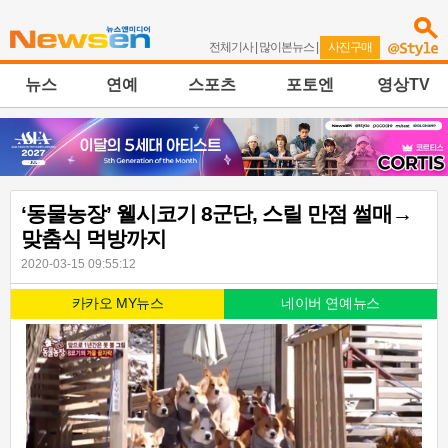
전체기사
|
많이본뉴스
|
사진구매
뉴스
연예
스포츠
포토엔
영상TV
‘동물농장’ 웰시코기 8군단, 스릴 만점 썰매→
맞춤식 먹방까지
2020-03-15 09:55:12
카카오 MY뉴스
네이버 연예뉴스