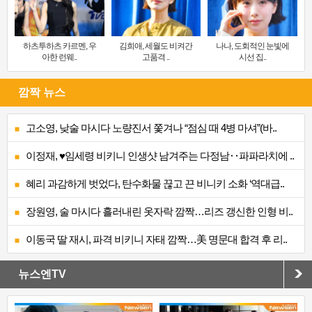
하츠투하츠 카르멘, 우
김희애, 세월도 비켜간
나나, 도회적인 눈빛에
아한 런웨..
고품격 ..
시선 집..
깜짝 뉴스
고소영, 낮술 마시다 노량진서 쫓겨나 “점심 때 4병 마셔”(바..
이정재, ♥임세령 비키니 인생샷 남겨주는 다정남‥파파라치에 ..
혜리 과감하게 벗었다, 탄수화물 끊고 끈 비니키 소화 ‘역대급..
장원영, 술 마시다 흘러내린 옷자락 깜짝…리즈 갱신한 인형 비..
이동국 딸 재시, 파격 비키니 자태 깜짝…美 명문대 합격 후 리..
뉴스엔TV