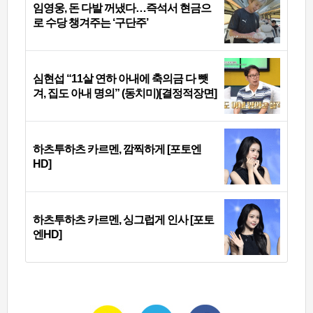
임영웅, 돈 다발 꺼냈다…즉석서 현금으
로 수당 챙겨주는 ‘구단주’
심현섭 “11살 연하 아내에 축의금 다 뺏
겨, 집도 아내 명의” (동치미)[결정적장면]
하츠투하츠 카르멘, 깜찍하게 [포토엔
HD]
하츠투하츠 카르멘, 싱그럽게 인사 [포토
엔HD]