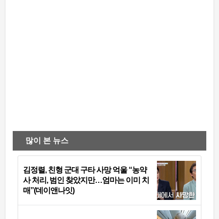
많이 본 뉴스
김정렬, 친형 군대 구타 사망 억울 “농약
사 처리, 범인 찾았지만…엄마는 이미 치
매”(데이앤나잇)