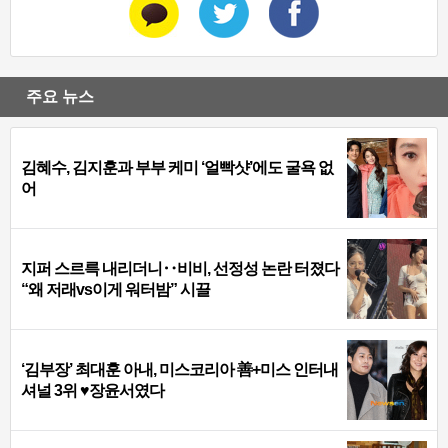
주요 뉴스
김혜수, 김지훈과 부부 케미 ‘얼빡샷’에도 굴욕 없
어
지퍼 스르륵 내리더니‥비비, 선정성 논란 터졌다
“왜 저래vs이게 워터밤” 시끌
‘김부장’ 최대훈 아내, 미스코리아 善+미스 인터내
셔널 3위 ♥장윤서였다