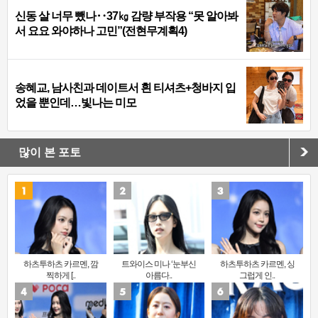
신동 살 너무 뺐나‥37㎏ 감량 부작용 “못 알아봐
서 요요 와야하나 고민”(전현무계획4)
송혜교, 남사친과 데이트서 흰 티셔츠+청바지 입
었을 뿐인데…빛나는 미모
많이 본 포토
하츠투하츠 카르멘, 깜
트와이스 미나 ‘눈부신
하츠투하츠 카르멘, 싱
찍하게 [..
아름다..
그럽게 인..