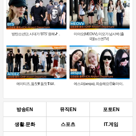
방탄소년단, 시대가 ‘BTS’ 원해🎵 ..
미야오(MEOVV), 미모가 넘사벽 (출
국)[뉴스엔TV]
에이티즈, 둠칫❣️ 둠칫❣&#..
에스파(aespa), 죄송해요🥺🎤마이..
방송EN
뮤직EN
포토EN
생활.문화
스포츠
IT.게임