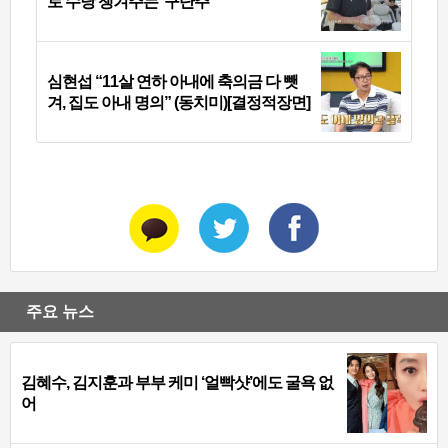
로 수당 챙겨주는 ‘구단주’
심현섭 “11살 연하 아내에 축의금 다 뺏
겨, 집도 아내 명의” (동치미)[결정적장면]
주요 뉴스
김혜수, 김지훈과 부부 케미 ‘얼빡샷’에도 굴욕 없
어