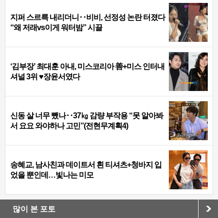
지퍼 스르륵 내리더니‥비비, 선정성 논란 터졌다
“왜 저래vs이게 워터밤” 시끌
‘김부장’ 최대훈 아내, 미스코리아 善+미스 인터내
셔널 3위 ♥장윤서였다
신동 살 너무 뺐나‥37㎏ 감량 부작용 “못 알아봐
서 요요 와야하나 고민”(전현무계획4)
송혜교, 남사친과 데이트서 흰 티셔츠+청바지 입
었을 뿐인데…빛나는 미모
많이 본 포토