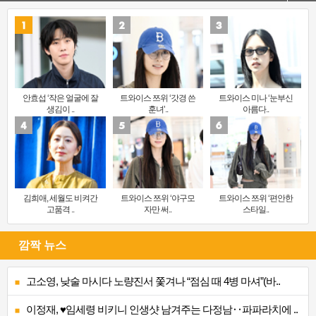
안효섭 ‘작은 얼굴에 잘
트와이스 쯔위 ‘갓경 쓴
트와이스 미나 ‘눈부신
생김이 ..
훈녀’..
아름다..
김희애, 세월도 비켜간
트와이스 쯔위 ‘야구모
트와이스 쯔위 ‘편안한
고품격 ..
자만 써..
스타일..
깜짝 뉴스
고소영, 낮술 마시다 노량진서 쫓겨나 “점심 때 4병 마셔”(바..
이정재, ♥임세령 비키니 인생샷 남겨주는 다정남‥파파라치에 ..