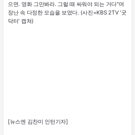
으면. 영화 그만봐라. 그럴 때 싸워야 되는 거다"며
장난 속 다정한 모습을 보였다. (사진=KBS 2TV '굿
닥터' 캡쳐)
[뉴스엔 김찬미 인턴기자]