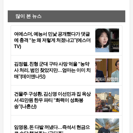
많이 본 뉴스
여에스더, 예능서 민낯 공개했다가 댓글
에 충격 “눈 왜 저렇게 처졌냐고”(에스더
TV)
김정렬, 친형 군대 구타 사망 억울 “농약
사 처리, 범인 찾았지만…엄마는 이미 치
매”(데이앤나잇)
건물주 구성환, 김신영 이선민과 집 옥상
서 41만원 한우 파티 “화력이 성화봉
송”(나혼산)
임영웅, 돈 다발 꺼냈다…즉석서 현금으