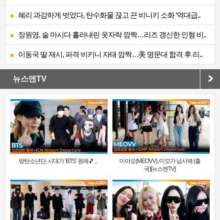
혜리 과감하게 벗었다, 탄수화물 끊고 끈 비니키 소화 ‘역대급..
장원영, 술 마시다 흘러내린 옷자락 깜짝…리즈 갱신한 인형 비..
이동국 딸 재시, 파격 비키니 자태 깜짝…美 명문대 합격 후 리..
뉴스엔TV
방탄소년단, 시대가 ‘BTS’ 원해🎵 ..
미야오(MEOVV), 미모가 넘사벽 (출
국)[뉴스엔TV]