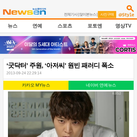
전체기사
|
많이본뉴스
|
사진구매
뉴스
연예
스포츠
포토엔
영상TV
‘굿닥터’ 주원, ‘아저씨’ 원빈 패러디 폭소
2013-09-24 22:29:14
카카오 MY뉴스
네이버 연예뉴스