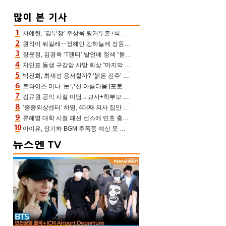
차예련, ‘김부장’ 주상욱 링거투혼+식스팩 비화 “옷 벗는데 아저씨는 안 된다고”(차장금)
원작이 뭐길래‥정해인 강하늘에 장원영까지 참여한 이 영화
장윤정, 김경욱 ‘T팬티’ 발언에 정색 “묻지 않았는데, 그것도 성희롱”(장공장)
차인표 동생 구강암 사망 회상 “마지막 순간 동생 손 잡아준 신애라, 두고두고 고마워” (신애라이프)
박진희, 최재성 용서할까? ‘붉은 진주’ 오늘(7일) 결말 나온다
트와이스 미나 ‘눈부신 아름다움’[포토엔HD]
김규원 공익 시절 미담→교사+학부모 추가 미담 속출 “휠체어 탄 아이와 산책도”[종합]
‘중증외상센터’ 하영, 4대째 의사 집안 인증 “증조부, 고종 황제 진료”(옥문아)[어제TV]
류혜영 대학 시절 패션 센스에 민호 충격 “레몬색 레깅스에 다리 없는 줄”(나혼산)
아이유, 장기하 BGM 후폭풍 예상 못 했나‥삭제 오보→윤가이까지 엮여 시끌