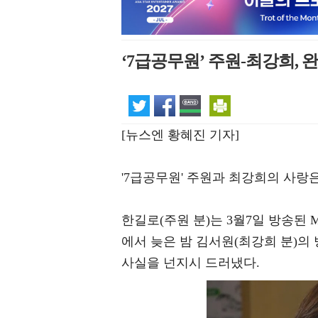
‘7급공무원’ 주원-최강희, 
[뉴스엔 황혜진 기자]
'7급공무원' 주원과 최강희의 사랑
한길로(주원 분)는 3월7일 방송된 
에서 늦은 밤 김서원(최강희 분)의
사실을 넌지시 드러냈다.