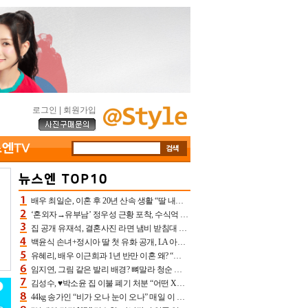
로그인
|
회원가입
배우 최일순, 이혼 후 20년 산속 생활 “딸 내가 버렸다고 원망‥맘 아파”(특종)[어제TV]
‘혼외자→유부남’ 정우성 근황 포착, 수식억 해킹 피해 후배 만났다 “존경하는”
집 공개 유재석, 결혼사진 라면 냄비 받침대 되고 분노‥가족사진도 피해(놀뭐)[어제TV]
백윤식 손녀+정시아 딸 첫 유화 공개, LA 아트쇼→서울국제조각페스타 작가다운 수준급 실력
유혜리, 배우 이근희과 1년 반만 이혼 왜? “식칼 꽂고 의자 던져” 충격 폭로(특종)[어제TV]
임지연, 그림 같은 발리 배경? 뼈말라 청순 비키니 핏에 상대 안 되네
김성수, ♥박소윤 집 이불 폐기 처분 “어떤 X이랑 썼을지 몰라” 질투(신랑수업2)[어제TV]
44kg 송가인 “비가 오나 눈이 오나” 매일 이 운동, 허벅지 근육량 상승+체지방 감소