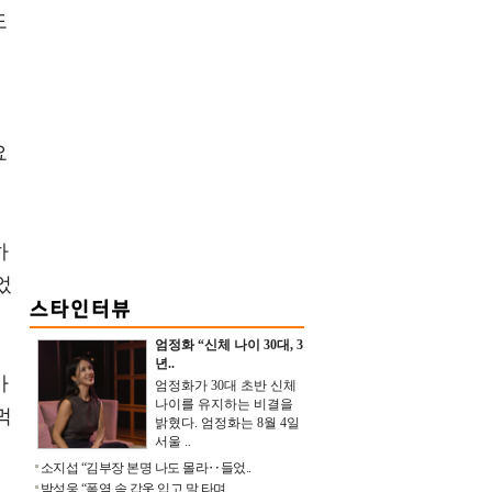
도
온
요
하
었
엄정화 “신체 나이 30대, 3
년..
가
엄정화가 30대 초반 신체
나이를 유지하는 비결을
먹
밝혔다. 엄정화는 8월 4일
서울 ..
소지섭 “김부장 본명 나도 몰라‥들었..
박성웅 “폭염 속 갑옷 입고 말 타며 ..