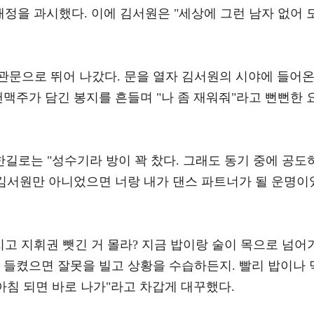
애정을 과시했다. 이에 김서원은 "세상에 그런 남자 없어 
관문으로 뛰어 나갔다. 문을 열자 김서원의 시야에 들어
캔맥주가 담긴 봉지를 흔들며 "나 좀 재워줘"라고 뻔뻔한 
길로는 "성수기라 방이 꽉 찼다. 그래도 동기 중에 공도
 김서원만 아니었으면 너랑 내가 댄스 파트너가 될 운명이
치고 지휘권 뺏긴 거 몰라? 지금 밥이랑 술이 목으로 넘어
 들켰으면 잘못을 빌고 상황을 수습하든지. 빨리 밥이나 
 아침 되면 바로 나가"라고 차갑게 대꾸했다.