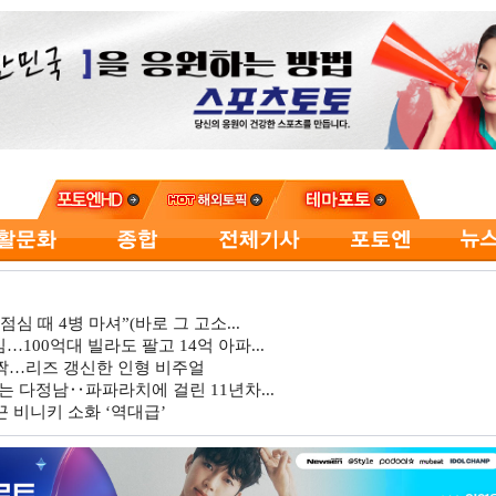
심 때 4병 마셔”(바로 그 고소...
…100억대 빌라도 팔고 14억 아파...
깜짝…리즈 갱신한 인형 비주얼
는 다정남‥파파라치에 걸린 11년차...
 비니키 소화 ‘역대급’