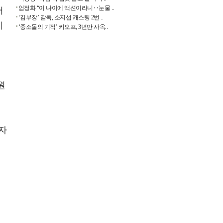
엄정화 “이 나이에 액션이라니‥눈물 ..
서
‘김부장’ 감독, 소지섭 캐스팅 2번 ..
지
‘중소돌의 기적’ 키오프, 3년만 사옥..
원
자