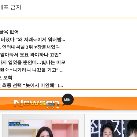
재배포 금지
 굴욕 없어
졌다 “왜 저래vs이게 워터밤...
스 인터내셔널 3위 ♥장윤서였다
 알아봐서 요요 와야하나 고민”...
바지 입었을 뿐인데…빛나는 미모
숙 “나가라니 나갔을 거고” ...
모 포착
종 선택 “늦어서 미안해” (...