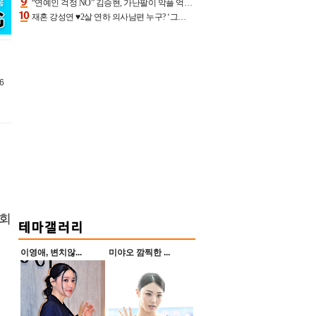
“연예인 걱정 NO” 김승현, 가난팔이 악플 억울할만‥아내+딸과 日 여행
재혼 강성연 ♥2살 연하 의사남편 누구? ‘그알’ 자문의에 훈남 비주얼 초엘리트 스펙 [종합]
6
4회
이영애, 변치않...
미야오 깜찍한 ...