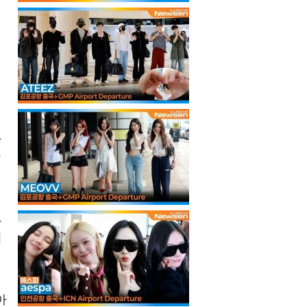
로
가
로
거
아