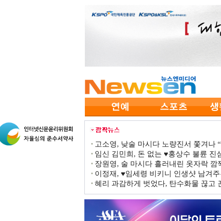
고소영, 낮술 마시다 노량진서 쫓겨나 “점
임신 김민희, 돈 없는 ♥홍상수 불륜 진심
장원영, 술 마시다 흘러내린 옷자락 
이정재, ♥임세령 비키니 인생샷 남겨주
혜리 과감하게 벗었다, 탄수화물 끊고 끈