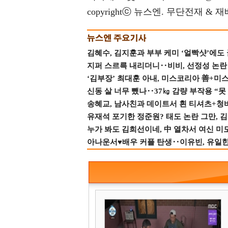
copyrightⓒ 뉴스엔. 무단전재 & 
김혜수, 김지훈과 부부 케미 ‘얼빡샷’에도
지퍼 스르륵 내리더니‥비비, 선정성 논란 터
‘김부장’ 최대훈 아내, 미스코리아 善+미
신동 살 너무 뺐나‥37㎏ 감량 부작용 “못
송혜교, 남사친과 데이트서 흰 티셔츠+청
유재석 포기한 정준원? 태도 논란 그만, 김현
누가 봐도 김희선이네, 中 열차서 여신 미
아나운서♥배우 커플 탄생‥이유빈, 유일한 최