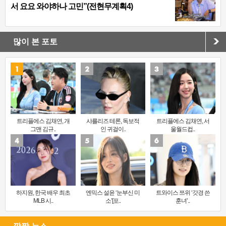
서 요요 와야하나 고민”(전현무계획4)
많이 본 포토
트리플에스 김채연, 개
샤를리즈 테론, 독보적
트리플에스 김채연, 서
그맨 김규..
인 귀걸이..
울월드컵..
하지원, 한국 배우 최초
엔믹스 설윤 ‘눈부신 미
트와이스 쯔위 ‘갓경 쓴
MLB 시..
소’[포..
훈녀’..