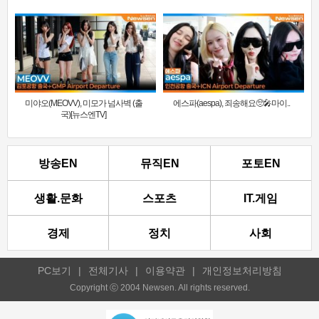
미야오(MEOVV), 미모가 넘사벽 (출
에스파(aespa), 죄송해요🥺🎤마이..
국)[뉴스엔TV]
방송EN
뮤직EN
포토EN
생활.문화
스포츠
IT.게임
경제
정치
사회
PC보기
|
전체기사
|
이용약관
|
개인정보처리방침
Copyright ⓒ 2004 Newsen. All rights reserved.