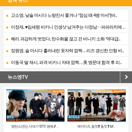
깜짝 뉴스
고소영, 낮술 마시다 노량진서 쫓겨나 “점심 때 4병 마셔”(바..
이정재, ♥임세령 비키니 인생샷 남겨주는 다정남‥파파라치에 ..
혜리 과감하게 벗었다, 탄수화물 끊고 끈 비니키 소화 ‘역대급..
장원영, 술 마시다 흘러내린 옷자락 깜짝…리즈 갱신한 인형 비..
이동국 딸 재시, 파격 비키니 자태 깜짝…美 명문대 합격 후 리..
뉴스엔TV
방탄소년단, 시대가 ‘BTS’ 원해🎵 ..
에이티즈, 둠칫❣️ 둠칫❣&#..