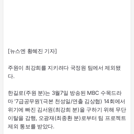
[뉴스엔 황혜진 기자]
주원이 최강희를 지키려다 국정원 팀에서 제외됐
다.
한길로(주원 분)는 3월7일 방송된 MBC 수목드라
마 '7급공무원'(극본 천성일/연출 김상협) 14회에서
위기에 빠진 김서원(최강희 분)을 구하기 위해 무단
이탈을 감행, 오광재(최종환 분)로부터 팀 프로젝트
제외 통보를 받았다.