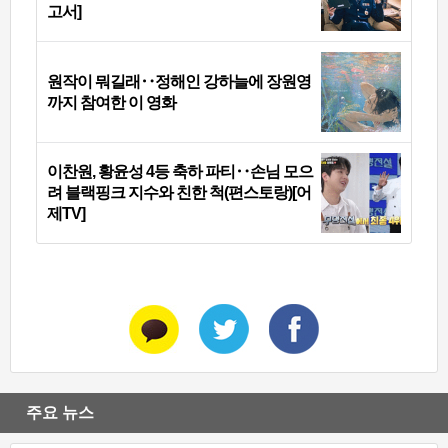
고서]
원작이 뭐길래‥정해인 강하늘에 장원영
까지 참여한 이 영화
이찬원, 황윤성 4등 축하 파티‥손님 모으
려 블랙핑크 지수와 친한 척(편스토랑)[어
제TV]
주요 뉴스