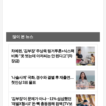
많이 본 뉴스
차예련, ‘김부장’ 주상욱 링거투혼+식스팩
비화 “옷 벗는데 아저씨는 안 된다고”(차
장금)
‘나솔사계’ 국화, 경수와 결별 후 재출연…
첫인상 3표 몰표
‘김부장’이 문제가 아냐‥11% 섭섭했던
‘재벌X형사2’ 돈·빽 총동원해 컴백 [TV보