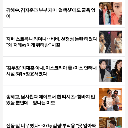
김혜수, 김지훈과 부부 케미 ‘얼빡샷’에도 굴욕 없
어
지퍼 스르륵 내리더니‥비비, 선정성 논란 터졌다
“왜 저래vs이게 워터밤” 시끌
‘김부장’ 최대훈 아내, 미스코리아 善+미스 인터내
셔널 3위 ♥장윤서였다
송혜교, 남사친과 데이트서 흰 티셔츠+청바지 입
었을 뿐인데…빛나는 미모
신동 살 너무 뺐나‥37㎏ 감량 부작용 “못 알아봐