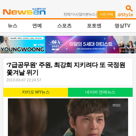
전체기사
|
많이본뉴스
|
사진구매
뉴스
연예
스포츠
포토엔
영상TV
‘7급공무원’ 주원, 최강희 지키려다 또 국정원
쫓겨날 위기
2013-03-07 22:24:57
카카오 MY뉴스
네이버 연예뉴스