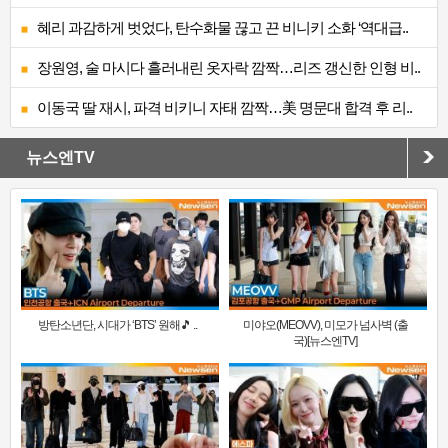
혜리 과감하게 벗었다, 탄수화물 끊고 끈 비니키 소화 ‘역대급..
장원영, 술 마시다 흘러내린 옷자락 깜짝…리즈 갱신한 인형 비..
이동국 딸 재시, 파격 비키니 자태 깜짝…美 명문대 합격 후 리..
뉴스엔TV
방탄소년단, 시대가 ‘BTS’ 원해🎵 ..
미야오(MEOVV), 미모가 넘사벽 (출
국)[뉴스엔TV]