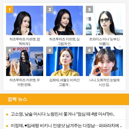
하츠투하츠 카르멘, 깜
하츠투하츠 카르멘, 싱
트와이스 미나 ‘눈부신
찍하게 [..
그럽게 인..
아름다..
하츠투하츠 카르멘, 우
김희애, 세월도 비켜간
나나, 도회적인 눈빛에
아한 런웨..
고품격 ..
시선 집..
깜짝 뉴스
고소영, 낮술 마시다 노량진서 쫓겨나 “점심 때 4병 마셔”(바..
이정재, ♥임세령 비키니 인생샷 남겨주는 다정남‥파파라치에 ..