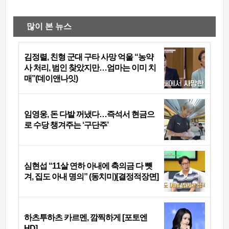
많이 본 뉴스
김정렬, 친형 군대 구타 사망 억울 “농약
사 처리, 범인 찾았지만…엄마는 이미 치
매”(데이앤나잇)
임영웅, 돈 다발 꺼냈다…즉석서 현금으
로 수당 챙겨주는 ‘구단주’
심현섭 “11살 연하 아내에 축의금 다 뺏
겨, 집도 아내 명의” (동치미)[결정적장면]
하츠투하츠 카르멘, 깜찍하게 [포토엔
HD]