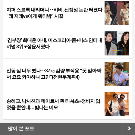
지퍼 스르륵 내리더니‥비비, 선정성 논란 터졌다
“왜 저래vs이게 워터밤” 시끌
‘김부장’ 최대훈 아내, 미스코리아 善+미스 인터내
셔널 3위 ♥장윤서였다
신동 살 너무 뺐나‥37㎏ 감량 부작용 “못 알아봐
서 요요 와야하나 고민”(전현무계획4)
송혜교, 남사친과 데이트서 흰 티셔츠+청바지 입
었을 뿐인데…빛나는 미모
많이 본 포토