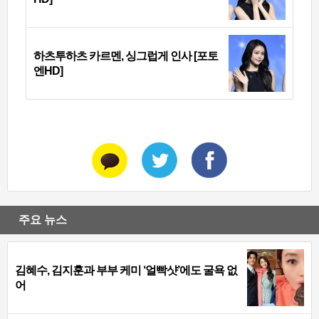
하츠투하츠 카르멘, 싱그럽게 인사 [포토
엔HD]
주요 뉴스
김혜수, 김지훈과 부부 케미 ‘얼빡샷’에도 굴욕 없
어