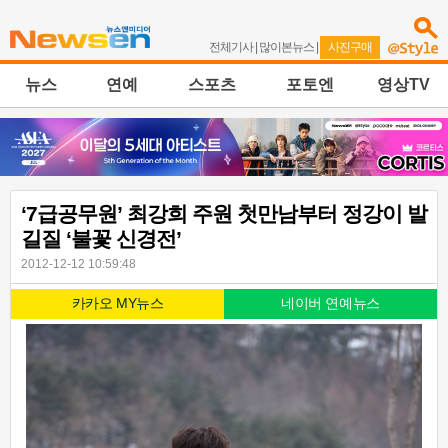
전체기사
|
많이본뉴스
|
사진구매
뉴스
연예
스포츠
포토엔
영상TV
‘7급공무원’ 최강희 주원 첫만남부터 정강이 발
길질 ‘불꽃 신경전’
2012-12-12 10:59:48
카카오 MY뉴스
네이버 연예뉴스