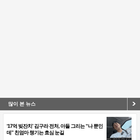
많이 본 뉴스
‘17억 빚잔치’ 김구라 전처, 아들 그리는 “나 뿐인
데” 친엄마 챙기는 효심 눈길