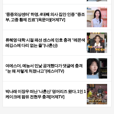
‘중증외상센터’ 하영, 4대째 의사 집안 인증 “증조
부, 고종 황제 진료”(옥문아)[어제TV]
류혜영 대학 시절 패션 센스에 민호 충격 “레몬색
레깅스에 다리 없는 줄”(나혼산)
여에스더, 예능서 민낯 공개했다가 댓글에 충격
“눈 왜 저렇게 처졌냐고”(에스더TV)
박나래 이장우 떠난 ‘나혼산’ 덩어리즈 왔다, 1인 1
케이크에 팜유 전현무 충격[어제TV]