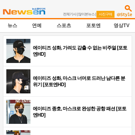
전체기사
|
많이본뉴스
|
사진구매
뉴스
연예
스포츠
포토엔
영상TV
에이티즈 성화, 가려도 감출 수 없는 비주얼 [포토
엔HD]
에이티즈 성화, 마스크 너머로 드러난 남다른 분
위기 [포토엔HD]
에이티즈 종호, 마스크로 완성한 공항 패션 [포토
엔HD]