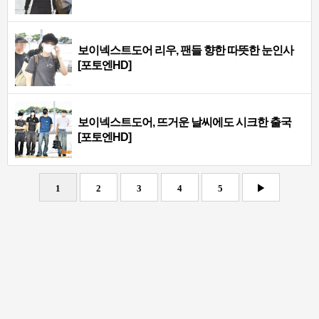
보이넥스트도어 리우, 팬들 향한 따뜻한 눈인사
[포토엔HD]
보이넥스트도어, 뜨거운 날씨에도 시크한 출국
[포토엔HD]
1
2
3
4
5
▶