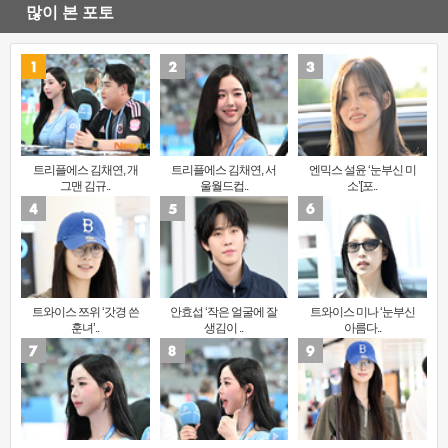
많이 본 포토
트리플에스 김채연, 개
트리플에스 김채연, 서
엔믹스 설윤 ‘눈부신 미
그맨 김규..
울월드컵..
소’[포..
트와이스 쯔위 ‘갓경 쓴
안효섭 ‘작은 얼굴에 잘
트와이스 미나 ‘눈부신
훈녀’..
생김이 ..
아름다..