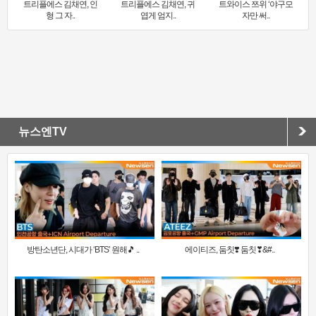
트리플에스 김채연, 인
트리플에스 김채연, 귀
트와이스 쯔위 ‘야구모
형 그 자..
엽게 엄지..
자만 써..
뉴스엔TV
방탄소년단, 시대가 ‘BTS’ 원해🎵 ..
에이티즈, 둠칫❣️ 둠칫❣&#..