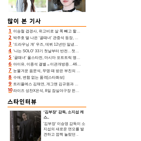
이승철 겹경사, 위고비로 살 쪽 빼고 할아버지 된다‥마음으로 낳은 딸 임신 자랑(유퀴즈)
박주호 딸 나은 ‘골때녀’ 관중석 등장, 김민재 복제인간 보고 혼란 [결정적장면]
‘드라우닝 걔’ 우즈, 데뷔 12년만 일냈다…체조경기장 입성 확정
‘나는 SOLO’ 33기 첫날부터 반전…첫인상 0표 영호, 호감남 급부상
‘골때녀’ 올스타전, 마시마 포트트릭 맹추격전 5:4 골 잔치 ‘짜릿’ [어제TV]
아이유, 이종석 결별→이관개방증…46장 꽉 채운 유애나 ♥ “열심히 사는 중”
눈물겨운 음문석, 무명 때 받은 부친의 전재산→폐암 父 세상 떠나기 전 여행(유퀴즈)[어제TV]
수애, 변함 없는 품격[스타화보]
트리플에스 김채연, 개그맨 김규원과 함께 프리뷰쇼 진행 [포토엔HD]
라이즈 성찬X은석, 8일 잠실야구장 뜬다…시구 시타+특별공연까지
‘김부장’ 감독, 소지섭 캐
스..
'김부장' 이승영 감독이 소
지섭의 새로운 면모를 발
견하고 깜짝 놀랐던 ..