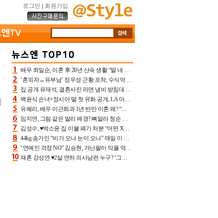
로그인
|
회원가입
배우 최일순, 이혼 후 20년 산속 생활 “딸 내가 버렸다고 원망‥맘 아파”(특종)[어제TV]
‘혼외자→유부남’ 정우성 근황 포착, 수식억 해킹 피해 후배 만났다 “존경하는”
집 공개 유재석, 결혼사진 라면 냄비 받침대 되고 분노‥가족사진도 피해(놀뭐)[어제TV]
백윤식 손녀+정시아 딸 첫 유화 공개, LA 아트쇼→서울국제조각페스타 작가다운 수준급 실력
유혜리, 배우 이근희과 1년 반만 이혼 왜? “식칼 꽂고 의자 던져” 충격 폭로(특종)[어제TV]
임지연, 그림 같은 발리 배경? 뼈말라 청순 비키니 핏에 상대 안 되네
김성수, ♥박소윤 집 이불 폐기 처분 “어떤 X이랑 썼을지 몰라” 질투(신랑수업2)[어제TV]
44kg 송가인 “비가 오나 눈이 오나” 매일 이 운동, 허벅지 근육량 상승+체지방 감소
“연예인 걱정 NO” 김승현, 가난팔이 악플 억울할만‥아내+딸과 日 여행
재혼 강성연 ♥2살 연하 의사남편 누구? ‘그알’ 자문의에 훈남 비주얼 초엘리트 스펙 [종합]