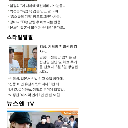
엄정화 “이 나이에 액션이라니‥눈물 ..
박성웅 “폭염 속 갑옷 입고 말 타며 ..
‘중소돌의 기적’ 키오프, 3년만 사옥..
강미나 “13kg 감량 후 예쁘다는 반응 ..
윤보미 결혼식 불참한 손나은 “판다로..
김풍, 치욕의 전립선염 검
사+..
김풍이 생동감 넘치는 전
립선염 진단 및 치료 후기
를 전했다. 8월 5일 방송된
KBS..
손담비, 일본서 신발 신고 호텔 침대에..
신동, 비만 유전자 탓하더니 “1년 배..
DJ DOC 이하늘, 생활고 루머에 입열었..
이정진 “마지막 연애 1년 반 전, 여친..