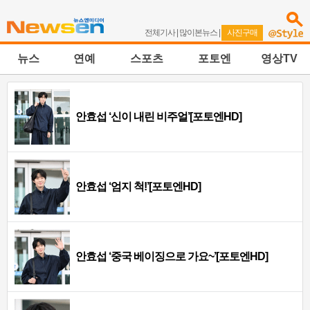
전체기사
|
많이본뉴스
|
사진구매
뉴스
연예
스포츠
포토엔
영상TV
안효섭 ‘신이 내린 비주얼’[포토엔HD]
안효섭 ‘엄지 척!’[포토엔HD]
안효섭 ‘중국 베이징으로 가요~’[포토엔HD]