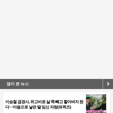
많이 본 뉴스
이승철 겹경사, 위고비로 살 쪽 빼고 할아버지 된
다‥마음으로 낳은 딸 임신 자랑(유퀴즈)