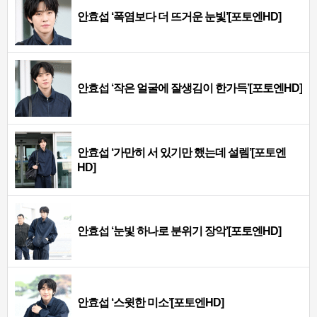
안효섭 ‘폭염보다 더 뜨거운 눈빛’[포토엔HD]
안효섭 ‘작은 얼굴에 잘생김이 한가득’[포토엔HD]
안효섭 ‘가만히 서 있기만 했는데 설렘’[포토엔
HD]
안효섭 ‘눈빛 하나로 분위기 장악’[포토엔HD]
안효섭 ‘스윗한 미소’[포토엔HD]