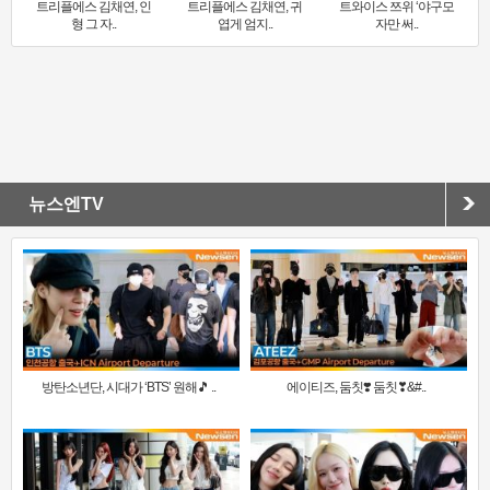
트리플에스 김채연, 인
트리플에스 김채연, 귀
트와이스 쯔위 ‘야구모
형 그 자..
엽게 엄지..
자만 써..
뉴스엔TV
방탄소년단, 시대가 ‘BTS’ 원해🎵 ..
에이티즈, 둠칫❣️ 둠칫❣&#..