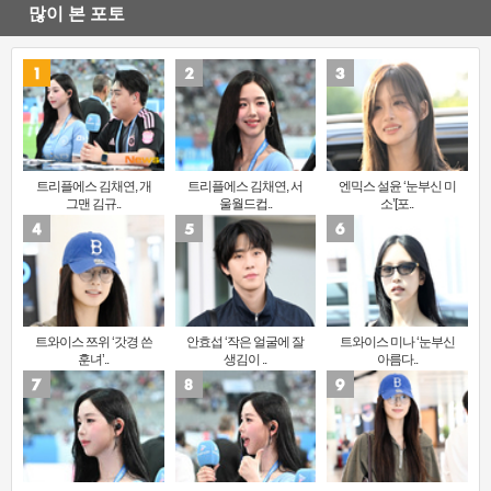
많이 본 포토
트리플에스 김채연, 개
트리플에스 김채연, 서
엔믹스 설윤 ‘눈부신 미
그맨 김규..
울월드컵..
소’[포..
트와이스 쯔위 ‘갓경 쓴
안효섭 ‘작은 얼굴에 잘
트와이스 미나 ‘눈부신
훈녀’..
생김이 ..
아름다..