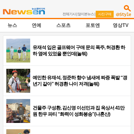
전체기사
|
많이본뉴스
|
사진구매
뉴스
연예
스포츠
포토엔
영상TV
유재석 입은 골프웨어 구매 문의 폭주, 허경환 하
하 옆에 있었을 뿐인데(놀뭐)
예민한 유재석, 정준하 향수 냄새에 짜증 폭발 “갱
년기 같아” 허경환 나이 저격(놀뭐)
건물주 구성환, 김신영 이선민과 집 옥상서 41만
원 한우 파티 “화력이 성화봉송”(나혼산)