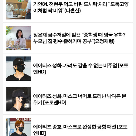
기안84, 전현무 먹고 버린 도시락 처리 “도둑고양
이처럼 싹 비워”(나혼산)
정은채 금수저설에 발끈 “중학생 때 영국 유학?
부모님 집 평수 좁혀가며 공부”(요정재형)
에이티즈 성화, 가려도 감출 수 없는 비주얼 [포토
엔HD]
에이티즈 성화, 마스크 너머로 드러난 남다른 분
위기 [포토엔HD]
에이티즈 종호, 마스크로 완성한 공항 패션 [포토
엔HD]