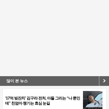
많이 본 뉴스
‘17억 빚잔치’ 김구라 전처, 아들 그리는 “나 뿐인
데” 친엄마 챙기는 효심 눈길