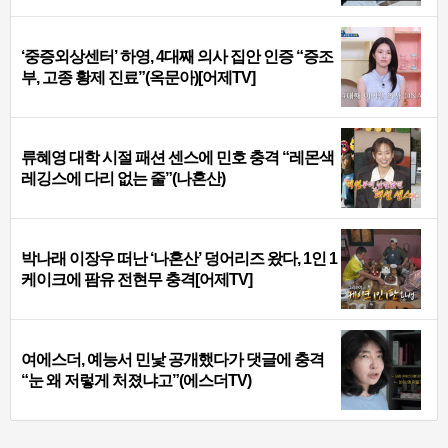
‘중증외상센터’ 하영, 4대째 의사 집안 인증 “증조
부, 고종 황제 진료”(옥문아)[어제TV]
류혜영 대학 시절 패션 센스에 민호 충격 “레몬색
레깅스에 다리 없는 줄”(나혼산)
박나래 이장우 떠난 ‘나혼산’ 덩어리즈 왔다, 1인 1
케이크에 팜유 전현무 충격[어제TV]
여에스더, 예능서 민낯 공개했다가 댓글에 충격
“눈 왜 저렇게 처졌냐고”(에스더TV)