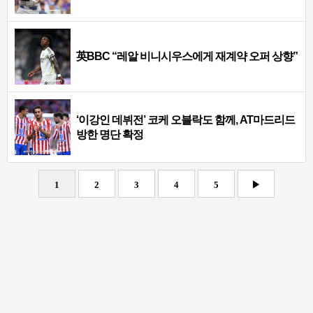
英BBC “레알 비니시우스에게 재계약 오퍼 상향”
‘이강인 데뷔전’ 코케 오블락도 함께, AT마드리드
방한 명단 확정
1
2
3
4
5
▶