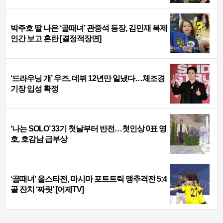
박주호 딸 나은 ‘골때녀’ 관중석 등장, 김민재 복제
인간 보고 혼란 [결정적장면]
‘드라우닝 걔’ 우즈, 데뷔 12년만 일냈다…체조경
기장 입성 확정
‘나는 SOLO’ 33기 첫날부터 반전…첫인상 0표 영
호, 호감남 급부상
‘골때녀’ 올스타전, 마시마 포트트릭 맹추격전 5:4
골 잔치 ‘짜릿’ [어제TV]