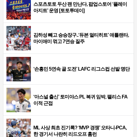
스포츠토토 두산 팬 만난다, 팝업스토어 ‘플레이
아지트’ 운영 [토토투데이]
김하성 빼고 승승장구..‘듀본 멀티히트’ 애틀랜타,
마이애미 꺾고 7연승 질주
‘손흥민 5연속 골 도전’ LAFC 리그스컵 선발 명단
‘아스널 출신’ 토미야스 PL 복귀 임박, 팰리스 FA
이적 근접
ML 사상 최초 진기록? ‘MVP 경쟁’ 오타니-PCA,
한 경기서 나란히 리드오프 홈런