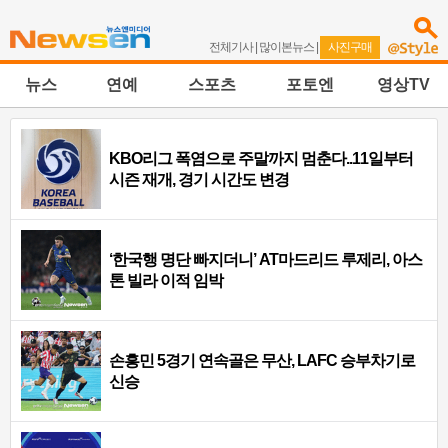
전체기사
|
많이본뉴스
|
사진구매
뉴스
연예
스포츠
포토엔
영상TV
KBO리그 폭염으로 주말까지 멈춘다..11일부터
시즌 재개, 경기 시간도 변경
‘한국행 명단 빠지더니’ AT마드리드 루제리, 아스
톤 빌라 이적 임박
손흥민 5경기 연속골은 무산, LAFC 승부차기로
신승