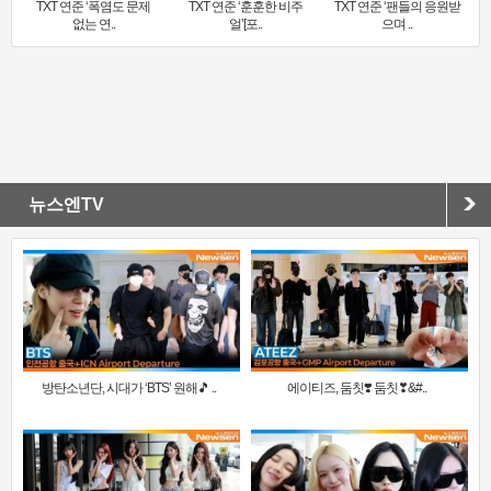
TXT 연준 ‘폭염도 문제
TXT 연준 ‘훈훈한 비주
TXT 연준 ‘팬들의 응원받
없는 연..
얼’[포..
으며 ..
뉴스엔TV
방탄소년단, 시대가 ‘BTS’ 원해🎵 ..
에이티즈, 둠칫❣️ 둠칫❣&#..