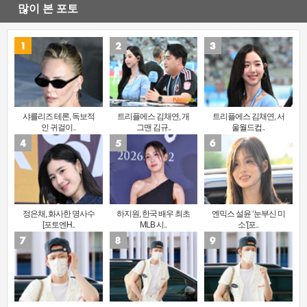
많이 본 포토
샤를리즈 테론, 독보적
트리플에스 김채연, 개
트리플에스 김채연, 서
인 귀걸이..
그맨 김규..
울월드컵..
정은채, 화사한 명사수
하지원, 한국 배우 최초
엔믹스 설윤 ‘눈부신 미
[포토엔H..
MLB 시..
소’[포..