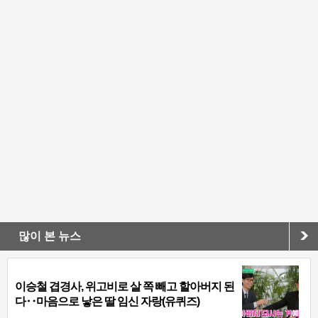
많이 본 뉴스
이승철 겹경사, 위고비로 살 쪽 빼고 할아버지 된
다‥마음으로 낳은 딸 임신 자랑(유퀴즈)