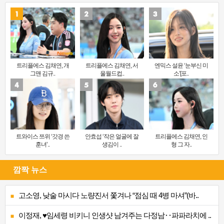
트리플에스 김채연, 개
트리플에스 김채연, 서
엔믹스 설윤 ‘눈부신 미
그맨 김규..
울월드컵..
소’[포..
트와이스 쯔위 ‘갓경 쓴
안효섭 ‘작은 얼굴에 잘
트리플에스 김채연, 인
훈녀’..
생김이 ..
형 그 자..
깜짝 뉴스
고소영, 낮술 마시다 노량진서 쫓겨나 “점심 때 4병 마셔”(바..
이정재, ♥임세령 비키니 인생샷 남겨주는 다정남‥파파라치에 ..