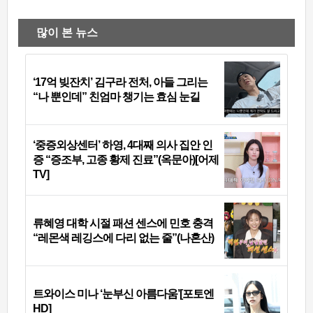
많이 본 뉴스
‘17억 빚잔치’ 김구라 전처, 아들 그리는
“나 뿐인데” 친엄마 챙기는 효심 눈길
‘중증외상센터’ 하영, 4대째 의사 집안 인
증 “증조부, 고종 황제 진료”(옥문아)[어제
TV]
류혜영 대학 시절 패션 센스에 민호 충격
“레몬색 레깅스에 다리 없는 줄”(나혼산)
트와이스 미나 ‘눈부신 아름다움’[포토엔
HD]