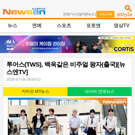
전체기사
|
많이본뉴스
|
사진구매
뉴스
연예
스포츠
포토엔
영상TV
투어스(TWS), 백옥같은 비주얼 왕자(출국)[뉴
스엔TV]
2026-07-09 09:54:52
카카오 MY뉴스
네이버 연예뉴스