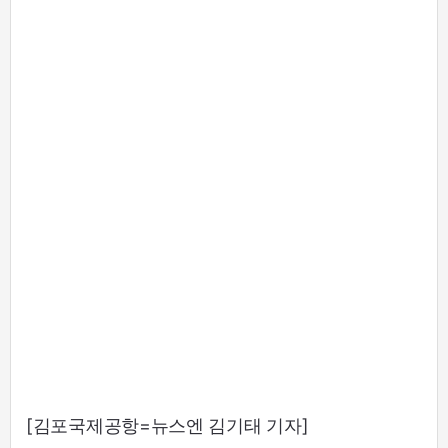
[김포국제공항=뉴스엔 김기태 기자]