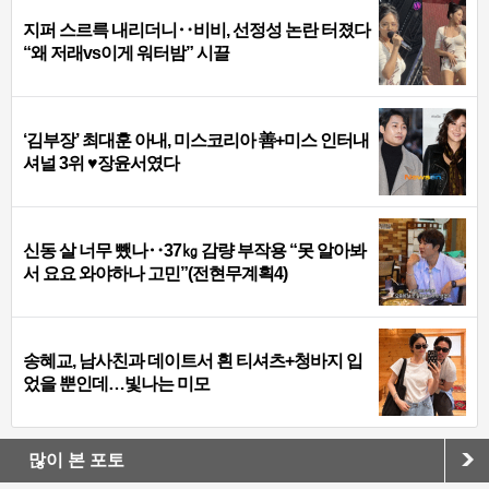
지퍼 스르륵 내리더니‥비비, 선정성 논란 터졌다
“왜 저래vs이게 워터밤” 시끌
‘김부장’ 최대훈 아내, 미스코리아 善+미스 인터내
셔널 3위 ♥장윤서였다
신동 살 너무 뺐나‥37㎏ 감량 부작용 “못 알아봐
서 요요 와야하나 고민”(전현무계획4)
송혜교, 남사친과 데이트서 흰 티셔츠+청바지 입
었을 뿐인데…빛나는 미모
많이 본 포토