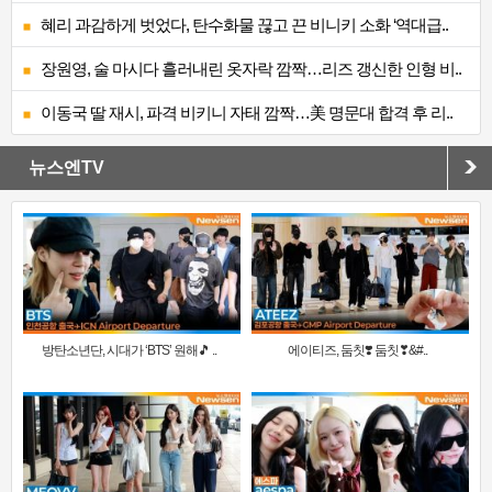
혜리 과감하게 벗었다, 탄수화물 끊고 끈 비니키 소화 ‘역대급..
장원영, 술 마시다 흘러내린 옷자락 깜짝…리즈 갱신한 인형 비..
이동국 딸 재시, 파격 비키니 자태 깜짝…美 명문대 합격 후 리..
뉴스엔TV
방탄소년단, 시대가 ‘BTS’ 원해🎵 ..
에이티즈, 둠칫❣️ 둠칫❣&#..