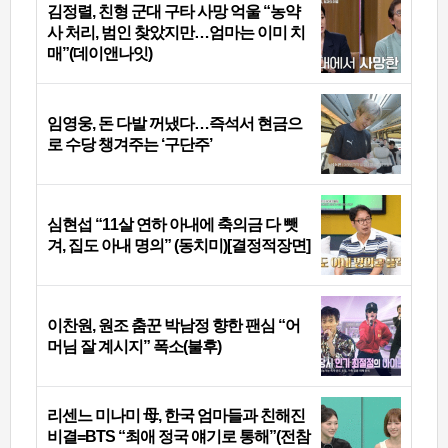
김정렬, 친형 군대 구타 사망 억울 “농약
사 처리, 범인 찾았지만…엄마는 이미 치
매”(데이앤나잇)
임영웅, 돈 다발 꺼냈다…즉석서 현금으
로 수당 챙겨주는 ‘구단주’
심현섭 “11살 연하 아내에 축의금 다 뺏
겨, 집도 아내 명의” (동치미)[결정적장면]
이찬원, 원조 춤꾼 박남정 향한 팬심 “어
머님 잘 계시지” 폭소(불후)
리센느 미나미 母, 한국 엄마들과 친해진
비결=BTS “최애 정국 얘기로 통해”(전참