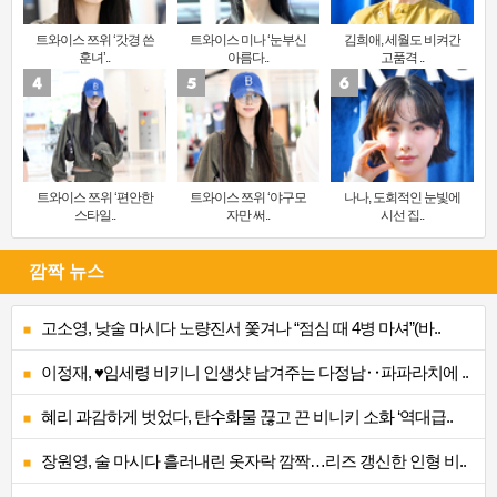
트와이스 쯔위 ‘갓경 쓴
트와이스 미나 ‘눈부신
김희애, 세월도 비켜간
훈녀’..
아름다..
고품격 ..
트와이스 쯔위 ‘편안한
트와이스 쯔위 ‘야구모
나나, 도회적인 눈빛에
스타일..
자만 써..
시선 집..
깜짝 뉴스
고소영, 낮술 마시다 노량진서 쫓겨나 “점심 때 4병 마셔”(바..
이정재, ♥임세령 비키니 인생샷 남겨주는 다정남‥파파라치에 ..
혜리 과감하게 벗었다, 탄수화물 끊고 끈 비니키 소화 ‘역대급..
장원영, 술 마시다 흘러내린 옷자락 깜짝…리즈 갱신한 인형 비..