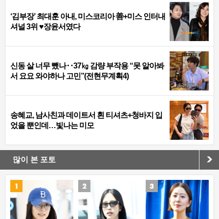
‘김부장’ 최대훈 아내, 미스코리아 善+미스 인터내
셔널 3위 ♥장윤서였다
신동 살 너무 뺐나‥37㎏ 감량 부작용 “못 알아봐
서 요요 와야하나 고민”(전현무계획4)
송혜교, 남사친과 데이트서 흰 티셔츠+청바지 입
었을 뿐인데…빛나는 미모
많이 본 포토