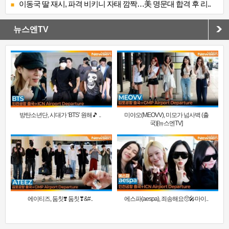
이동국 딸 재시, 파격 비키니 자태 깜짝…美 명문대 합격 후 리..
뉴스엔TV
방탄소년단, 시대가 ‘BTS’ 원해🎵 ..
미야오(MEOVV), 미모가 넘사벽 (출
국)[뉴스엔TV]
에이티즈, 둠칫❣️ 둠칫❣&#..
에스파(aespa), 죄송해요🥺🎤마이..