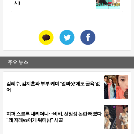
시)
주요 뉴스
김혜수, 김지훈과 부부 케미 ‘얼빡샷’에도 굴욕 없
어
지퍼 스르륵 내리더니‥비비, 선정성 논란 터졌다
“왜 저래vs이게 워터밤” 시끌