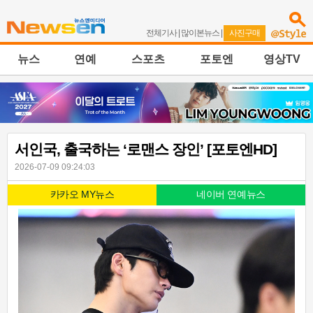
전체기사
|
많이본뉴스
|
사진구매
뉴스
연예
스포츠
포토엔
영상TV
서인국, 출국하는 ‘로맨스 장인’ [포토엔HD]
2026-07-09 09:24:03
카카오 MY뉴스
네이버 연예뉴스