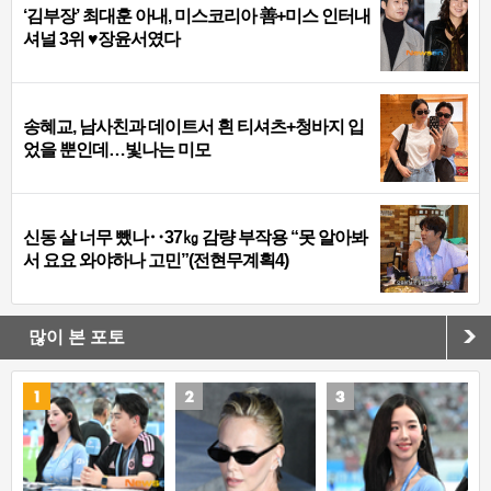
‘김부장’ 최대훈 아내, 미스코리아 善+미스 인터내
셔널 3위 ♥장윤서였다
송혜교, 남사친과 데이트서 흰 티셔츠+청바지 입
었을 뿐인데…빛나는 미모
신동 살 너무 뺐나‥37㎏ 감량 부작용 “못 알아봐
서 요요 와야하나 고민”(전현무계획4)
많이 본 포토