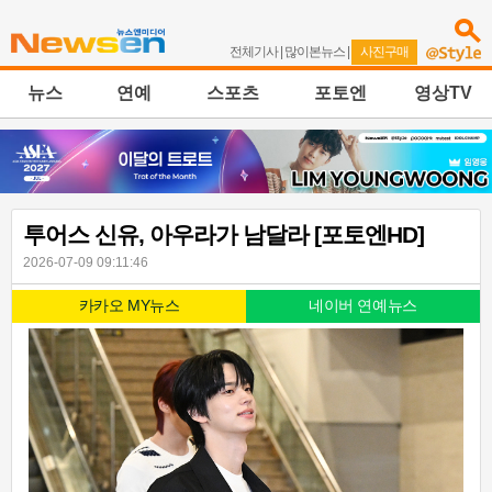
전체기사
|
많이본뉴스
|
사진구매
뉴스
연예
스포츠
포토엔
영상TV
투어스 신유, 아우라가 남달라 [포토엔HD]
2026-07-09 09:11:46
카카오 MY뉴스
네이버 연예뉴스