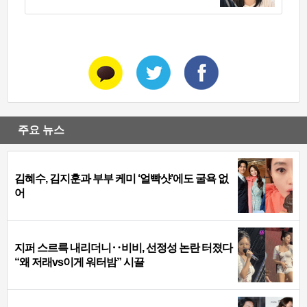
주요 뉴스
김혜수, 김지훈과 부부 케미 ‘얼빡샷’에도 굴욕 없
어
지퍼 스르륵 내리더니‥비비, 선정성 논란 터졌다
“왜 저래vs이게 워터밤” 시끌