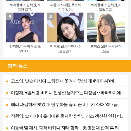
트리플에스 김채연, 개
샤를리즈 테론, 독보적
트리플에스 김채연, 서
그맨 김규..
인 귀걸이..
울월드컵..
하지원, 한국 배우 최초
정은채, 화사한 명사수
엔믹스 설윤 ‘눈부신 미
MLB 시..
[포토엔H..
소’[포..
깜짝 뉴스
고소영, 낮술 마시다 노량진서 쫓겨나 “점심 때 4병 마셔”(바..
이정재, ♥임세령 비키니 인생샷 남겨주는 다정남‥파파라치에 ..
혜리 과감하게 벗었다, 탄수화물 끊고 끈 비니키 소화 ‘역대급..
장원영, 술 마시다 흘러내린 옷자락 깜짝…리즈 갱신한 인형 비..
이동국 딸 재시, 파격 비키니 자태 깜짝…美 명문대 합격 후 리..