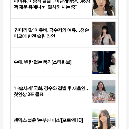
아이유, 이종석 결별→이관개방증…46장
꽉 채운 유애나 ♥ “열심히 사는 중”
‘견미리 딸’ 이유비, 금수저의 여유…청순
미모에 반전 슬림 라인
수애, 변함 없는 품격[스타화보]
‘나솔사계’ 국화, 경수와 결별 후 재출연…
첫인상 3표 몰표
엔믹스 설윤 ‘눈부신 미소’[포토엔HD]