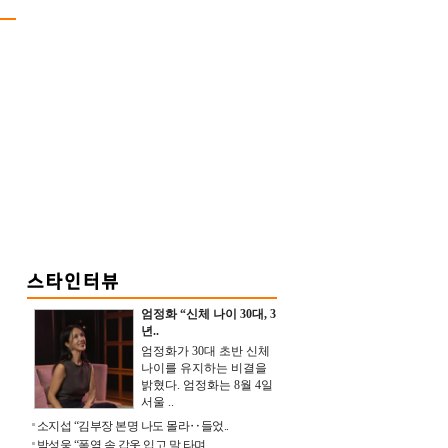
엄정화 “신체 나이 30대, 3
년..
엄정화가 30대 초반 신체
나이를 유지하는 비결을
밝혔다. 엄정화는 8월 4일
서울 ..
소지섭 “김부장 본명 나도 몰라‥들었..
박성웅 “폭염 속 갑옷 입고 말 타며 ..