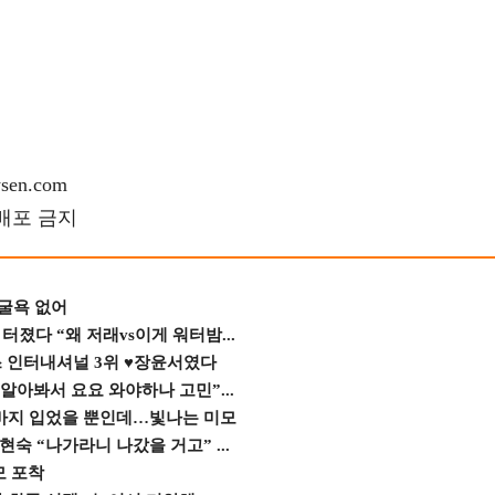
en.com
재배포 금지
 굴욕 없어
졌다 “왜 저래vs이게 워터밤...
스 인터내셔널 3위 ♥장윤서였다
 알아봐서 요요 와야하나 고민”...
바지 입었을 뿐인데…빛나는 미모
숙 “나가라니 나갔을 거고” ...
모 포착