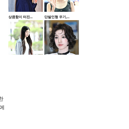
상큼함이 터진...
단발인형 우기,...
한
기에