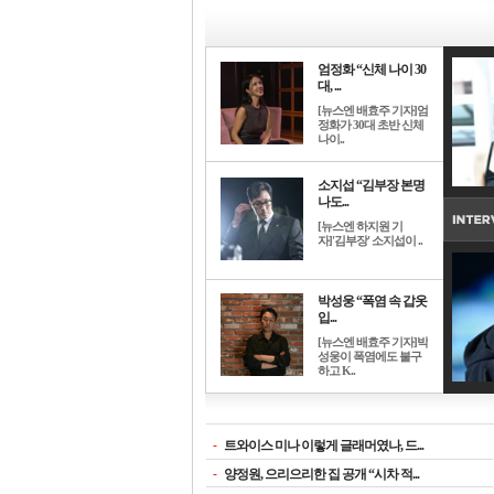
엄정화 “신체 나이 30
대, ...
[뉴스엔 배효주 기자]엄
정화가 30대 초반 신체
나이..
소지섭 “김부장 본명
나도...
[뉴스엔 하지원 기
자]'김부장' 소지섭이 ..
박성웅 “폭염 속 갑옷
입...
[뉴스엔 배효주 기자]박
성웅이 폭염에도 불구
하고 K..
-
트와이스 미나 이렇게 글래머였나, 드...
-
양정원, 으리으리한 집 공개 “시차 적...