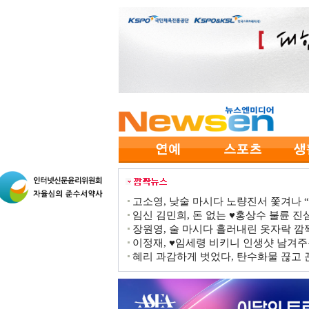
고소영, 낮술 마시다 노량진서 쫓겨나 “점
임신 김민희, 돈 없는 ♥홍상수 불륜 진심
장원영, 술 마시다 흘러내린 옷자락 
이정재, ♥임세령 비키니 인생샷 남겨주
혜리 과감하게 벗었다, 탄수화물 끊고 끈