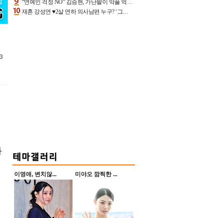
“연예인 걱정 NO” 김승현, 가난팔이 악플 억울할만‥아내+딸과 日 여행
재혼 강성연 ♥2살 연하 의사남편 누구? ‘그알’ 자문의에 훈남 비주얼 초엘리트 스펙 [종합]
3
화
이영애, 변치않...
미야오 깜찍한 ...