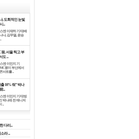
나, 도회적인 눈빛
시...
뉴스엔 이재하 기자]배
나나, 김무열, 윤승
.
C몽, 서울 찍고 부
도 ...
뉴스엔 이민지 기
]MC몽이 부산에서
콘서트를 ..
출 10% 줘” 박나
前...
뉴스엔 이민지 기자]방
인 박나래 전 매니저
 ..
 다리...
라 ...