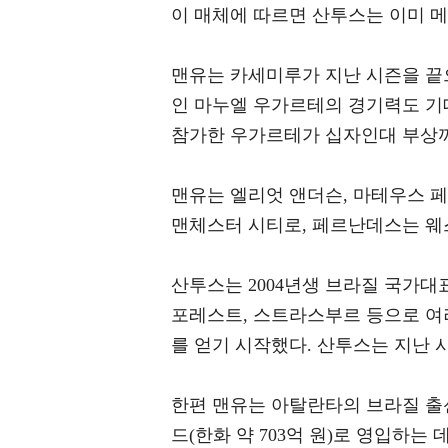
이 매체에 따르면 산투스는 이미 메
맨유는 카세미루가 지난 시즌을 끝
인 마누엘 우가르테의 경기력도 기
참가한 우가르테가 십자인대 부상까
맨유는 엘리엇 앤더슨, 마테우스 
맨체스터 시티로, 페르난데스는 웨
산투스는 2004년생 브라질 국가대
포레스트, 스트라스부르 등으로 여러
를 얻기 시작했다. 산투스는 지난 시
한편 맨유는 아탈란타의 브라질 출신
드(한화 약 703억 원)로 영입하는