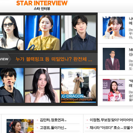
나
에 
[
우 
아, .
M
산서
[
자
도 
“매
래 
[
송
들이
-
김민하, 정호연과 ...
-
이정현, 무보정 맞아? 어마어마한
-
고경표, 돌아가신 ...
-
채시라 “아프다” 호소→모델 이소