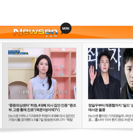
‘중증외상센터’ 하영, 4대째 의사 집안 인증 “증조
정일우부터 채종협까지 ‘일드’ 
부, 고종 황제 진료”(옥문아)[어제TV]
매서운 돌풍
[뉴스엔 이하나 기자]배우 하영이 4대째 의사 집안인
[뉴스엔 황지민 기자]정일우, 20년 
가정사를 공개했다. 8월 7일 방송된 KBS 2TV ‘옥탑
공…'횹사마' 이어 현지 판도 바꾼 K-
방...