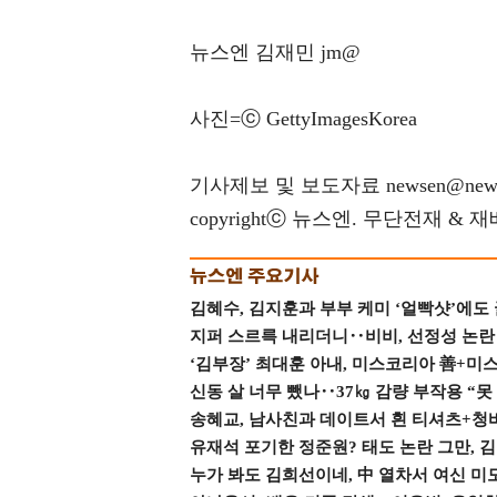
뉴스엔 김재민 jm@
사진=ⓒ GettyImagesKorea
기사제보 및 보도자료 newsen@news
copyrightⓒ 뉴스엔. 무단전재 & 
김혜수, 김지훈과 부부 케미 ‘얼빡샷’에도
지퍼 스르륵 내리더니‥비비, 선정성 논란 터
‘김부장’ 최대훈 아내, 미스코리아 善+미
신동 살 너무 뺐나‥37㎏ 감량 부작용 “못
송혜교, 남사친과 데이트서 흰 티셔츠+청
유재석 포기한 정준원? 태도 논란 그만, 김현
누가 봐도 김희선이네, 中 열차서 여신 미