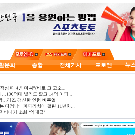
심 때 4병 마셔”(바로 그 고소...
…100억대 빌라도 팔고 14억 아파...
깜짝…리즈 갱신한 인형 비주얼
는 다정남‥파파라치에 걸린 11년차...
 비니키 소화 ‘역대급’