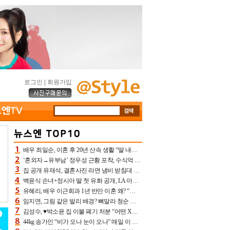
로그인
|
회원가입
배우 최일순, 이혼 후 20년 산속 생활 “딸 내가 버렸다고 원망‥맘 아파”(특종)[어제TV]
‘혼외자→유부남’ 정우성 근황 포착, 수식억 해킹 피해 후배 만났다 “존경하는”
집 공개 유재석, 결혼사진 라면 냄비 받침대 되고 분노‥가족사진도 피해(놀뭐)[어제TV]
백윤식 손녀+정시아 딸 첫 유화 공개, LA 아트쇼→서울국제조각페스타 작가다운 수준급 실력
유혜리, 배우 이근희과 1년 반만 이혼 왜? “식칼 꽂고 의자 던져” 충격 폭로(특종)[어제TV]
임지연, 그림 같은 발리 배경? 뼈말라 청순 비키니 핏에 상대 안 되네
김성수, ♥박소윤 집 이불 폐기 처분 “어떤 X이랑 썼을지 몰라” 질투(신랑수업2)[어제TV]
44kg 송가인 “비가 오나 눈이 오나” 매일 이 운동, 허벅지 근육량 상승+체지방 감소