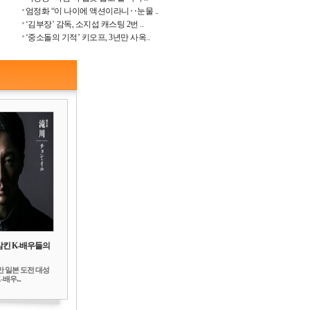
엄정화 “이 나이에 액션이라니‥눈물 ..
‘김부장’ 감독, 소지섭 캐스팅 2번 ..
‘중소돌의 기적’ 키오프, 3년만 사옥..
삼킨 K-배우들의
만 일본 도전 대성
배우...