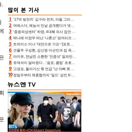
.
‘17억 빚잔치’ 김구라 전처, 아들 그리는 “나 뿐인데” 친엄마 챙기는 효심 눈길
원
여에스더, 예능서 민낯 공개했다가 댓글에 충격 “눈 왜 저렇게 처졌냐고”(에스더TV)
에
‘중증외상센터’ 하영, 4대째 의사 집안 인증 “증조부, 고종 황제 진료”(옥문아)[어제TV]
박나래 이장우 떠난 ‘나혼산’ 덩어리즈 왔다, 1인 1케이크에 팜유 전현무 충격[어제TV]
트와이스 미나 ‘대만으로 가요~’[포토엔HD]
건물주 구성환, 김신영 이선민과 집 옥상서 41만원 한우 파티 “화력이 성화봉송”(나혼산)
은
아이유, 전남친 소환한 ‘인증샷’ 일파만파 속…남사친 변우석 선물도 남겼나 ‘훈훈’
유재석이 달라졌다…‘쉼표, 클럽’ 초호화 코스에 주우재도 감탄 (놀면 뭐하니?)
고경표, 돌아가신 母 언급 “난 아빠 못 될 듯” 족보 태운 부친 응원 뭉클(나혼산)
정일우부터 채종협까지 ‘일드’ 삼킨 K-배우들의 매서운 돌풍
기회
운