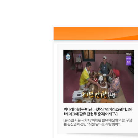
박나래 이장우 떠난 ‘나혼산’ 덩어리즈 왔다, 1인
1케이크에 팜유 전현무 충격[어제TV]
[뉴스엔 서유나 기자]'해체된 팜유 대신해 먹방, 구성
환 김신영 이선민 "식성 달라도 식탐 맞아"'...