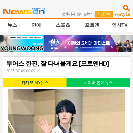
전체기사
|
많이본뉴스
|
사진구매
뉴스
연예
스포츠
포토엔
영상TV
투어스 한진, 잘 다녀올게요 [포토엔HD]
2026-07-09 09:09:19
카카오 MY뉴스
네이버 연예뉴스