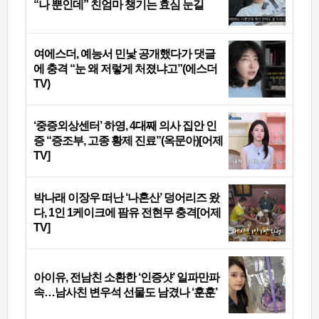
“나 뿐인데” 친엄마 챙기는 효심 눈길
여에스더, 예능서 민낯 공개했다가 댓글
에 충격 “눈 왜 저렇게 처졌냐고”(에스더
TV)
‘중증외상센터’ 하영, 4대째 의사 집안 인
증 “증조부, 고종 황제 진료”(옥문아)[어제
TV]
박나래 이장우 떠난 ‘나혼산’ 덩어리즈 왔
다, 1인 1케이크에 팜유 전현무 충격[어제
TV]
아이유, 전남친 소환한 ‘인증샷’ 일파만파
속…남사친 변우석 선물도 남겼나 ‘훈훈’