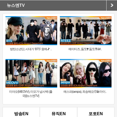
뉴스엔TV
방탄소년단, 시대가 ‘BTS’ 원해🎵 ..
에이티즈, 둠칫❣️ 둠칫❣&#..
미야오(MEOVV), 미모가 넘사벽 (출
에스파(aespa), 죄송해요🥺🎤마이..
국)[뉴스엔TV]
방송EN
뮤직EN
포토EN