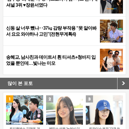
셔널 3위 ♥장윤서였다
신동 살 너무 뺐나‥37㎏ 감량 부작용 “못 알아봐
서 요요 와야하나 고민”(전현무계획4)
송혜교, 남사친과 데이트서 흰 티셔츠+청바지 입
었을 뿐인데…빛나는 미모
많이 본 포토
트리플에스 김채연, 개
엔믹스 설윤 ‘눈부신 미
트와이스 쯔위 ‘갓경 쓴