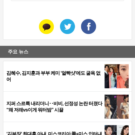
주요 뉴스
김혜수, 김지훈과 부부 케미 ‘얼빡샷’에도 굴욕 없
어
지퍼 스르륵 내리더니‥비비, 선정성 논란 터졌다
“왜 저래vs이게 워터밤” 시끌
‘김부장’ 최대훈 아내, 미스코리아 善+미스 인터내