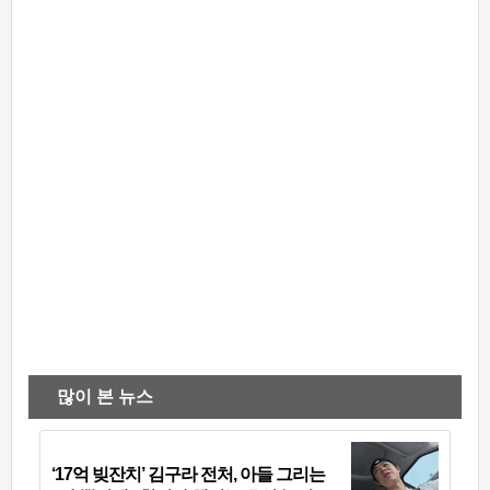
많이 본 뉴스
‘17억 빚잔치’ 김구라 전처, 아들 그리는