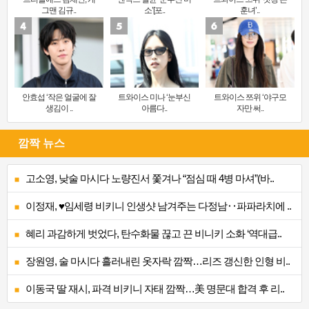
그맨 김규..
소’[포..
훈녀’..
안효섭 ‘작은 얼굴에 잘
트와이스 미나 ‘눈부신
트와이스 쯔위 ‘야구모
생김이 ..
아름다..
자만 써..
깜짝 뉴스
고소영, 낮술 마시다 노량진서 쫓겨나 “점심 때 4병 마셔”(바..
이정재, ♥임세령 비키니 인생샷 남겨주는 다정남‥파파라치에 ..
혜리 과감하게 벗었다, 탄수화물 끊고 끈 비니키 소화 ‘역대급..
장원영, 술 마시다 흘러내린 옷자락 깜짝…리즈 갱신한 인형 비..
이동국 딸 재시, 파격 비키니 자태 깜짝…美 명문대 합격 후 리..