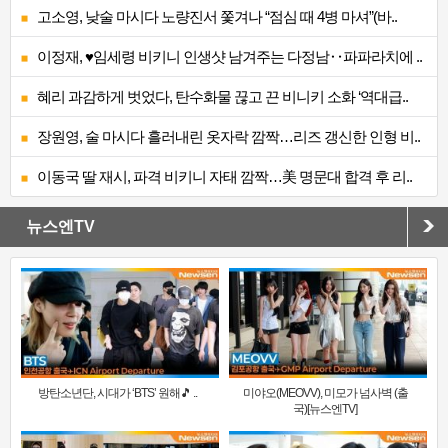
고소영, 낮술 마시다 노량진서 쫓겨나 “점심 때 4병 마셔”(바..
이정재, ♥임세령 비키니 인생샷 남겨주는 다정남‥파파라치에 ..
혜리 과감하게 벗었다, 탄수화물 끊고 끈 비니키 소화 ‘역대급..
장원영, 술 마시다 흘러내린 옷자락 깜짝…리즈 갱신한 인형 비..
이동국 딸 재시, 파격 비키니 자태 깜짝…美 명문대 합격 후 리..
뉴스엔TV
방탄소년단, 시대가 ‘BTS’ 원해🎵 ..
미야오(MEOVV), 미모가 넘사벽 (출
국)[뉴스엔TV]