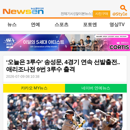
전체기사
|
많이본뉴스
|
사진구매
뉴스
연예
스포츠
포토엔
영상TV
‘오늘은 3루수’ 송성문, 4경기 연속 선발출전..
애리조나전 9번 3루수 출격
2026-07-09 08:10:38
카카오 MY뉴스
네이버 연예뉴스