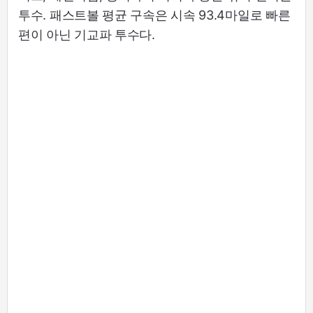
투수. 패스트볼 평균 구속은 시속 93.4마일로 빠른
편이 아닌 기교파 투수다.