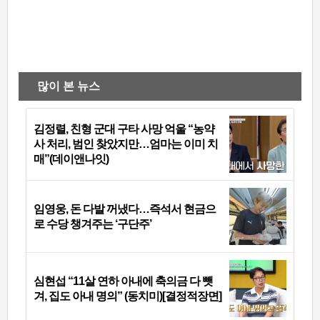
많이 본 뉴스
김정렬, 친형 군대 구타 사망 억울 “농약
사 처리, 범인 찾았지만…엄마는 이미 치
매”(데이앤나잇)
임영웅, 돈 다발 꺼냈다…즉석서 현금으
로 수당 챙겨주는 ‘구단주’
심현섭 “11살 연하 아내에 축의금 다 뺏
겨, 집도 아내 명의” (동치미)[결정적장면]