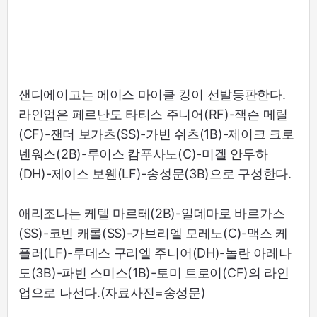
샌디에이고는 에이스 마이클 킹이 선발등판한다.
라인업은 페르난도 타티스 주니어(RF)-잭슨 메릴
(CF)-잰더 보가츠(SS)-가빈 쉬츠(1B)-제이크 크로
넨워스(2B)-루이스 캄푸사노(C)-미겔 안두하
(DH)-제이스 보웬(LF)-송성문(3B)으로 구성한다.
애리조나는 케텔 마르테(2B)-일데마로 바르가스
(SS)-코빈 캐롤(SS)-가브리엘 모레노(C)-맥스 케
플러(LF)-루데스 구리엘 주니어(DH)-놀란 아레나
도(3B)-파빈 스미스(1B)-토미 트로이(CF)의 라인
업으로 나선다.(자료사진=송성문)