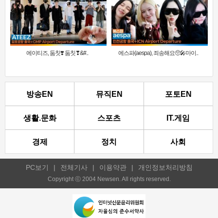
에이티즈, 둠칫❣️ 둠칫❣&#..
에스파(aespa), 죄송해요🥺🎤마이..
방송EN
뮤직EN
포토EN
생활.문화
스포츠
IT.게임
경제
정치
사회
PC보기
|
전체기사
|
이용약관
|
개인정보처리방침
Copyright ⓒ 2004 Newsen. All rights reserved.