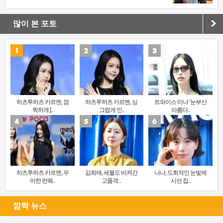
많이 본 포토
하츠투하츠 카르멘, 깜
하츠투하츠 카르멘, 싱
트와이스 미나 ‘눈부신
찍하게 [..
그럽게 인..
아름다..
하츠투하츠 카르멘, 우
김희애, 세월도 비켜간
나나, 도회적인 눈빛에
아한 런웨..
고품격 ..
시선 집..
깜짝 뉴스