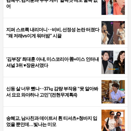
김혜수, 김지훈과 부부 케미 ‘얼빡샷’에도 굴욕 없
어
지퍼 스르륵 내리더니‥비비, 선정성 논란 터졌다
“왜 저래vs이게 워터밤” 시끌
‘김부장’ 최대훈 아내, 미스코리아 善+미스 인터내
셔널 3위 ♥장윤서였다
신동 살 너무 뺐나‥37㎏ 감량 부작용 “못 알아봐
서 요요 와야하나 고민”(전현무계획4)
송혜교, 남사친과 데이트서 흰 티셔츠+청바지 입
었을 뿐인데…빛나는 미모