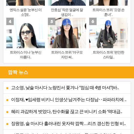
엔믹스 설윤 ‘눈부신 미
안효섭 ‘작은 얼굴에 잘
트와이스 쯔위 ‘갓경 쓴
소’[포..
생김이 ..
훈녀’..
트와이스 미나 ‘눈부신
트와이스 쯔위 ‘야구모
트와이스 쯔위 ‘편안한
아름다..
자만 써..
스타일..
깜짝 뉴스
고소영, 낮술 마시다 노량진서 쫓겨나 “점심 때 4병 마셔”(바..
이정재, ♥임세령 비키니 인생샷 남겨주는 다정남‥파파라치에 ..
혜리 과감하게 벗었다, 탄수화물 끊고 끈 비니키 소화 ‘역대급..
장원영, 술 마시다 흘러내린 옷자락 깜짝…리즈 갱신한 인형 비..