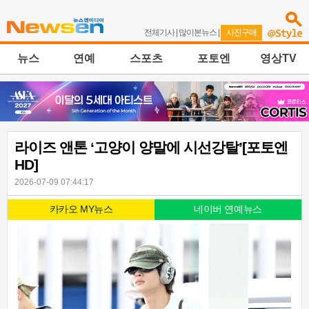
전체기사
|
많이본뉴스
|
사진구매
뉴스
연예
스포츠
포토엔
영상TV
라이즈 앤톤 ‘고양이 양말에 시선강탈’[포토엔
HD]
2026-07-09 07:44:17
카카오 MY뉴스
네이버 연예뉴스