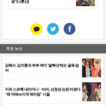
송”(나혼산)
주요 뉴스
김혜수, 김지훈과 부부 케미 ‘얼빡샷’에도 굴욕 없
어
지퍼 스르륵 내리더니‥비비, 선정성 논란 터졌다
“왜 저래vs이게 워터밤” 시끌