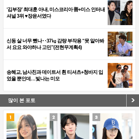
‘김부장’ 최대훈 아내, 미스코리아 善+미스 인터내
셔널 3위 ♥장윤서였다
신동 살 너무 뺐나‥37㎏ 감량 부작용 “못 알아봐
서 요요 와야하나 고민”(전현무계획4)
송혜교, 남사친과 데이트서 흰 티셔츠+청바지 입
었을 뿐인데…빛나는 미모
많이 본 포토