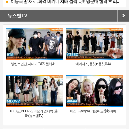
이동국 딸 재시, 파격 비키니 자태 깜짝…美 명문대 합격 후 리..
뉴스엔TV
방탄소년단, 시대가 ‘BTS’ 원해🎵 ..
에이티즈, 둠칫❣️ 둠칫❣&#..
미야오(MEOVV), 미모가 넘사벽 (출
에스파(aespa), 죄송해요🥺🎤마이..
국)[뉴스엔TV]