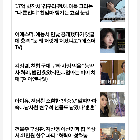
‘17억 빚잔치’ 김구라 전처, 아들 그리는
“나 뿐인데” 친엄마 챙기는 효심 눈길
여에스더, 예능서 민낯 공개했다가 댓글
에 충격 “눈 왜 저렇게 처졌냐고”(에스더
TV)
김정렬, 친형 군대 구타 사망 억울 “농약
사 처리, 범인 찾았지만…엄마는 이미 치
매”(데이앤나잇)
아이유, 전남친 소환한 ‘인증샷’ 일파만파
속…남사친 변우석 선물도 남겼나 ‘훈훈’
건물주 구성환, 김신영 이선민과 집 옥상
서 41만원 한우 파티 “화력이 성화봉