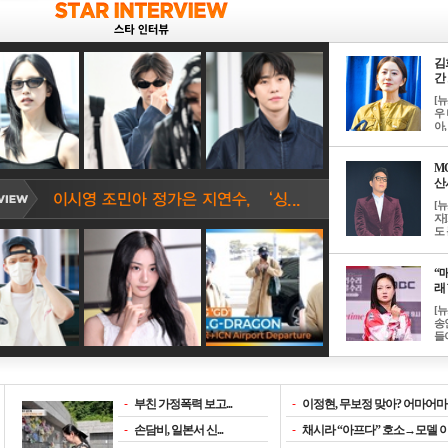
김
간 
[
우 
아, .
M
산서
[
자
도 
“매
래 
[
송
들이
-
부친 가정폭력 보고...
-
이정현, 무보정 맞아? 어마어마한
-
손담비, 일본서 신...
-
채시라 “아프다” 호소→모델 이소