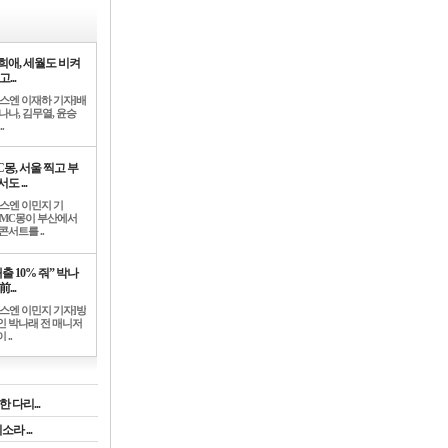
희애, 세월도 비켜
고...
뉴스엔 이재하 기자]배
나나, 김무열, 윤승
.
C몽, 서울 찍고 부
도 ...
뉴스엔 이민지 기
]MC몽이 부산에서
콘서트를 ..
출 10% 줘” 박나
前...
뉴스엔 이민지 기자]방
인 박나래 전 매니저
 ..
 다리...
라 ...