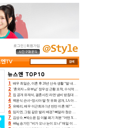
로그인
|
회원가입
배우 최일순, 이혼 후 20년 산속 생활 “딸 내가 버렸다고 원망‥맘 아파”(특종)[어제TV]
‘혼외자→유부남’ 정우성 근황 포착, 수식억 해킹 피해 후배 만났다 “존경하는”
집 공개 유재석, 결혼사진 라면 냄비 받침대 되고 분노‥가족사진도 피해(놀뭐)[어제TV]
백윤식 손녀+정시아 딸 첫 유화 공개, LA 아트쇼→서울국제조각페스타 작가다운 수준급 실력
유혜리, 배우 이근희과 1년 반만 이혼 왜? “식칼 꽂고 의자 던져” 충격 폭로(특종)[어제TV]
임지연, 그림 같은 발리 배경? 뼈말라 청순 비키니 핏에 상대 안 되네
김성수, ♥박소윤 집 이불 폐기 처분 “어떤 X이랑 썼을지 몰라” 질투(신랑수업2)[어제TV]
44kg 송가인 “비가 오나 눈이 오나” 매일 이 운동, 허벅지 근육량 상승+체지방 감소