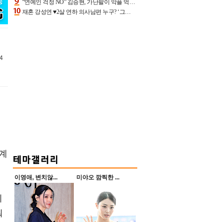
“연예인 걱정 NO” 김승현, 가난팔이 악플 억울할만‥아내+딸과 日 여행
재혼 강성연 ♥2살 연하 의사남편 누구? ‘그알’ 자문의에 훈남 비주얼 초엘리트 스펙 [종합]
4
 계
이영애, 변치않...
미야오 깜찍한 ...
기
둬