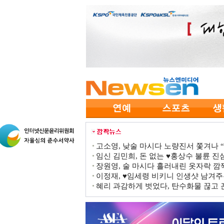
고소영, 낮술 마시다 노량진서 쫓겨나 “점
임신 김민희, 돈 없는 ♥홍상수 불륜 진심
장원영, 술 마시다 흘러내린 옷자락 
이정재, ♥임세령 비키니 인생샷 남겨주
혜리 과감하게 벗었다, 탄수화물 끊고 끈