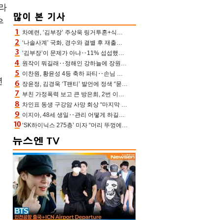
트라
우
차예련, ‘김부장’ 주상욱 링거투혼+식스팩 비화 “옷 벗는데 아저씨는 안 된다고”(차장금)
‘나솔사계’ 국화, 경수와 결별 후 재출연…첫인상 3표 몰표
‘김부장’이 문제가 아냐‥11% 섭섭했던 ‘재벌X형사2’ 돈·빽 총동원해 컴백 [TV보고서]
원작이 뭐길래‥정해인 강하늘에 장원영까지 참여한 이 영화
글
이찬원, 황윤성 4등 축하 파티‥손님 모으려 블랙핑크 지수와 친한 척(편스토랑)[어제TV]
년
장윤정, 김경욱 ‘T팬티’ 발언에 정색 “묻지 않았는데, 그것도 성희롱”(장공장)
부친 가정폭력 보고 큰 방은희, 2번 이혼 후 잠수→母 고독사에 자책(특종세상)[어제TV]
차인표 동생 구강암 사망 회상 “마지막 순간 동생 손 잡아준 신애라, 두고두고 고마워” (신애라이프)
이지아, 48세 생일‥관리 어떻게 하길래 놀라운 동안 미모
계
‘SK하이닉스 275층’ 미자 “머리 뚜껑에서 사, 주식만 안 해도 돈 버는 것”