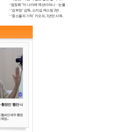
엄정화 “이 나이에 액션이라니‥눈물 ..
‘김부장’ 감독, 소지섭 캐스팅 2번 ..
‘중소돌의 기적’ 키오프, 3년만 사옥..
‥황정민 ‘틈만 나
 휩싸인 배우 황정
예정...