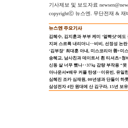
기사제보 및 보도자료 newsen@news
copyrightⓒ 뉴스엔. 무단전재 & 
김혜수, 김지훈과 부부 케미 ‘얼빡샷’에도
지퍼 스르륵 내리더니‥비비, 선정성 논란 터
‘김부장’ 최대훈 아내, 미스코리아 善+미
송혜교, 남사친과 데이트서 흰 티셔츠+청
신동 살 너무 뺐나‥37㎏ 감량 부작용 “못
아나운서♥배우 커플 탄생‥이유빈, 유일한 최
심혜진 조카 심재원, 00년생과 단둘이 하룻밤
삼성전자 4만 원대에 산 김구라, 15년 보유