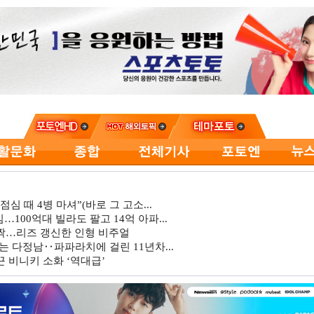
심 때 4병 마셔”(바로 그 고소...
…100억대 빌라도 팔고 14억 아파...
깜짝…리즈 갱신한 인형 비주얼
는 다정남‥파파라치에 걸린 11년차...
 비니키 소화 ‘역대급’