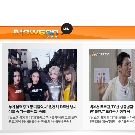
누가 블랙핑크 등 떠밀었나? 완전체 10주년 행사
밖에선 폭로전, TV선 싱글벙글
에도 속 타는 블링크 [종합]
면’ 출연, 피로감은 시청자 몫
[뉴스엔 하지원 기자]데뷔 10주년을 맞이한 그룹 블랙
[뉴스엔 하지원 기자]사생활 논란에
핑크 기념 행사를 둘러싼 팬들의 아쉬움이 좀처럼
민의 SBS 예능 '틈만 나면,' 출연분이 
가...