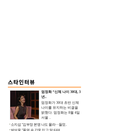
엄정화 “신체 나이 30대, 3
년..
엄정화가 30대 초반 신체
나이를 유지하는 비결을
밝혔다. 엄정화는 8월 4일
서울 ..
소지섭 “김부장 본명 나도 몰라‥들었..
박성웅 “폭염 속 갑옷 입고 말 타며 ..