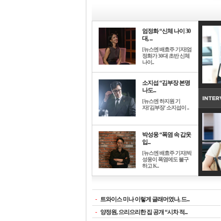
엄정화 “신체 나이 30
대, ...
[뉴스엔 배효주 기자]엄
정화가 30대 초반 신체
나이..
소지섭 “김부장 본명
나도...
[뉴스엔 하지원 기
자]'김부장' 소지섭이 ..
박성웅 “폭염 속 갑옷
입...
[뉴스엔 배효주 기자]박
성웅이 폭염에도 불구
하고 K..
-
트와이스 미나 이렇게 글래머였나, 드...
-
양정원, 으리으리한 집 공개 “시차 적...