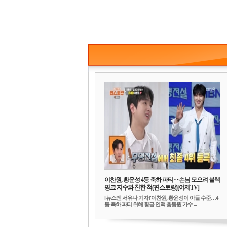
이찬원, 황윤성 4등 축하 파티‥손님 모으려 블랙
핑크 지수와 친한 척(편스토랑)[어제TV]
[뉴스엔 서유나 기자]'이찬원, 황윤성이 아들 수준…4
등 축하 파티 위해 황금 인맥 총동원'가수 ...