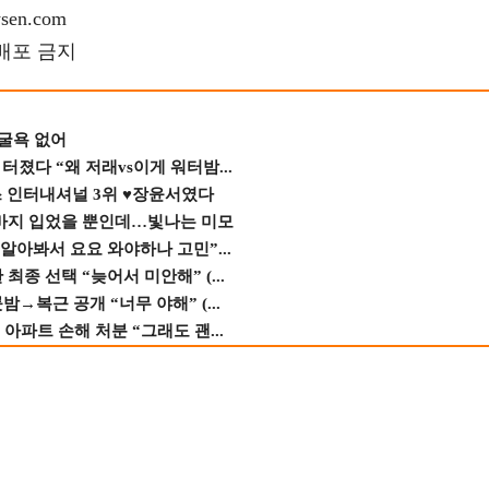
en.com
재배포 금지
 굴욕 없어
졌다 “왜 저래vs이게 워터밤...
스 인터내셔널 3위 ♥장윤서였다
바지 입었을 뿐인데…빛나는 미모
 알아봐서 요요 와야하나 고민”...
종 선택 “늦어서 미안해” (...
→복근 공개 “너무 야해” (...
 아파트 손해 처분 “그래도 괜...