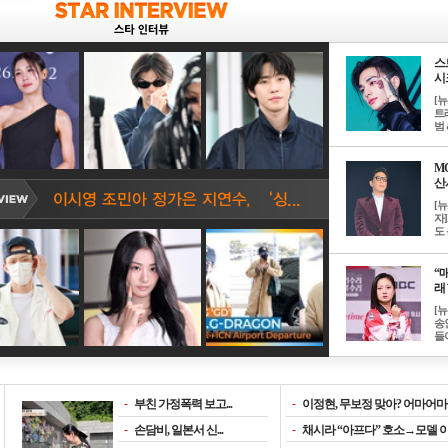
스
시크
[
트
범 &
M
산서
[
자
도 
“매
래 
[
송
들이
-
부친 가정폭력 보고...
-
이정현, 무보정 맞아? 어마어마한
-
손담비, 일본서 신...
-
채시라 “아프다” 호소→모델 이소