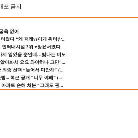
재배포 금지
 굴욕 없어
졌다 “왜 저래vs이게 워터밤...
스 인터내셔널 3위 ♥장윤서였다
바지 입었을 뿐인데…빛나는 미모
 알아봐서 요요 와야하나 고민”...
종 선택 “늦어서 미안해” (...
→복근 공개 “너무 야해” (...
 아파트 손해 처분 “그래도 괜...