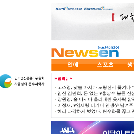
고소영, 낮술 마시다 노량진서 쫓겨나 “점
임신 김민희, 돈 없는 ♥홍상수 불륜 진심
장원영, 술 마시다 흘러내린 옷자락 
이정재, ♥임세령 비키니 인생샷 남겨주
혜리 과감하게 벗었다, 탄수화물 끊고 끈