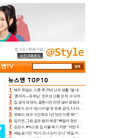
로그인
|
회원가입
배우 최일순, 이혼 후 20년 산속 생활 “딸 내가 버렸다고 원망‥맘 아파”(특종)[어제TV]
‘혼외자→유부남’ 정우성 근황 포착, 수식억 해킹 피해 후배 만났다 “존경하는”
집 공개 유재석, 결혼사진 라면 냄비 받침대 되고 분노‥가족사진도 피해(놀뭐)[어제TV]
백윤식 손녀+정시아 딸 첫 유화 공개, LA 아트쇼→서울국제조각페스타 작가다운 수준급 실력
유혜리, 배우 이근희과 1년 반만 이혼 왜? “식칼 꽂고 의자 던져” 충격 폭로(특종)[어제TV]
임지연, 그림 같은 발리 배경? 뼈말라 청순 비키니 핏에 상대 안 되네
김성수, ♥박소윤 집 이불 폐기 처분 “어떤 X이랑 썼을지 몰라” 질투(신랑수업2)[어제TV]
44kg 송가인 “비가 오나 눈이 오나” 매일 이 운동, 허벅지 근육량 상승+체지방 감소