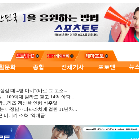
심 때 4병 마셔”(바로 그 고소...
…100억대 빌라도 팔고 14억 아파...
깜짝…리즈 갱신한 인형 비주얼
는 다정남‥파파라치에 걸린 11년차...
 비니키 소화 ‘역대급’