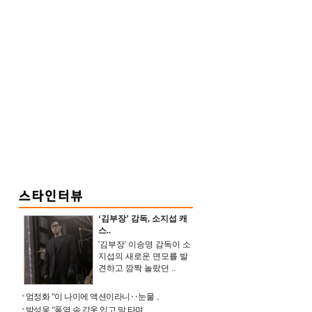
‘김부장’ 감독, 소지섭 캐
스..
'김부장' 이승영 감독이 소
지섭의 새로운 면모를 발
견하고 깜짝 놀랐던 ..
엄정화 “이 나이에 액션이라니‥눈물 ..
박성웅 “폭염 속 갑옷 입고 말 타며 ..