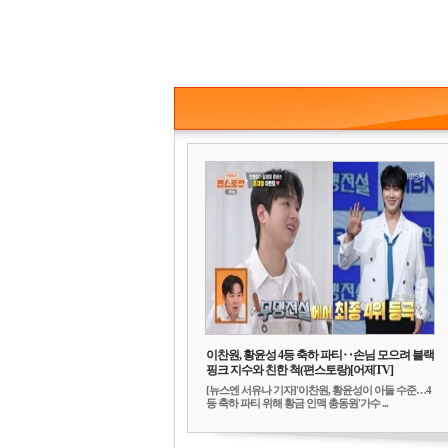
이찬원, 황윤성 4등 축하 파티‥손님 모으려 블랙
핑크 지수와 친한 척(편스토랑)[어제TV]
[뉴스엔 서유나 기자]'이찬원, 황윤성이 아들 수준…4
등 축하 파티 위해 황금 인맥 총동원'가수 ...