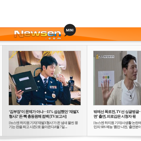
‘김부장’이 문제가 아냐‥11% 섭섭했던 ‘재벌X
밖에선 폭로전, TV선 싱글벙글
형사2’ 돈·빽 총동원해 컴백 [TV보고서]
면’ 출연, 피로감은 시청자 몫
[뉴스엔 하지원 기자]'재벌X형사'가 돈 냄새 물씬 풍
[뉴스엔 하지원 기자]사생활 논란에
기는 판을 짜고 시즌2로 돌아온다.8월 7일 ...
민의 SBS 예능 '틈만 나면,' 출연분이 