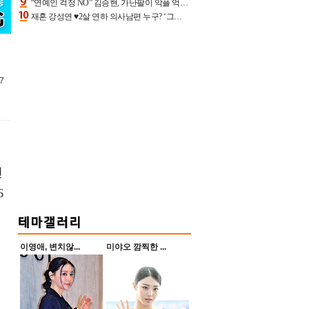
“연예인 걱정 NO” 김승현, 가난팔이 악플 억울할만‥아내+딸과 日 여행
재혼 강성연 ♥2살 연하 의사남편 누구? ‘그알’ 자문의에 훈남 비주얼 초엘리트 스펙 [종합]
7
인
6
이영애, 변치않...
미야오 깜찍한 ...