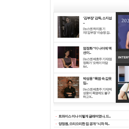
‘김부장’ 감독, 소지섭
...
[뉴스엔 하지원 기
자]'김부장' 이승영 감..
엄정화 “이 나이에 액
션이...
[뉴스엔 배효주 기자]엄
정화가 '오케이 마담
&#..
박성웅 “폭염 속 갑옷
입...
[뉴스엔 배효주 기자]박
성웅이 폭염에도 불구
하고 K..
-
트와이스 미나 이렇게 글래머였나, 드...
-
양정원, 으리으리한 집 공개 “시차 적...