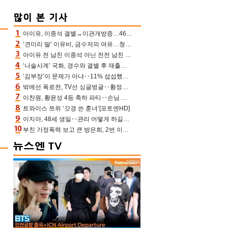
아이유, 이종석 결별→이관개방증…46장 꽉 채운 유애나 ♥ “열심히 사는 중”
‘견미리 딸’ 이유비, 금수저의 여유…청순 미모에 반전 슬림 라인
아이유 전 남친 이종석 아닌 전전 남친 장기하 소환 ‘별일 없이 산다’ 선곡…46장에 꾹 눌러 담은 근황
‘나솔사계’ 국화, 경수와 결별 후 재출연…첫인상 3표 몰표
‘김부장’이 문제가 아냐‥11% 섭섭했던 ‘재벌X형사2’ 돈·빽 총동원해 컴백 [TV보고서]
밖에선 폭로전, TV선 싱글벙글‥황정민 ‘틈만 나면’ 출연, 피로감은 시청자 몫
이찬원, 황윤성 4등 축하 파티‥손님 모으려 블랙핑크 지수와 친한 척(편스토랑)[어제TV]
트와이스 쯔위 ‘갓경 쓴 훈녀’[포토엔HD]
이지아, 48세 생일‥관리 어떻게 하길래 놀라운 동안 미모
부친 가정폭력 보고 큰 방은희, 2번 이혼 후 잠수→母 고독사에 자책(특종세상)[어제TV]