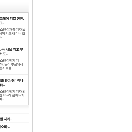
트레이 키즈 현진,
...
뉴스엔 이재하 기자]스
레이 키즈 새 미니 앨
..
C몽, 서울 찍고 부
도 ...
뉴스엔 이민지 기
]MC몽이 부산에서
콘서트를 ..
출 10% 줘” 박나
前...
뉴스엔 이민지 기자]방
인 박나래 전 매니저
 ..
 다리...
라 ...