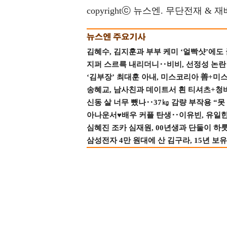
copyrightⓒ 뉴스엔. 무단전재 & 
김혜수, 김지훈과 부부 케미 ‘얼빡샷’에도
지퍼 스르륵 내리더니‥비비, 선정성 논란 터
‘김부장’ 최대훈 아내, 미스코리아 善+미
송혜교, 남사친과 데이트서 흰 티셔츠+청
신동 살 너무 뺐나‥37㎏ 감량 부작용 “못
아나운서♥배우 커플 탄생‥이유빈, 유일한 최
심혜진 조카 심재원, 00년생과 단둘이 하룻밤
삼성전자 4만 원대에 산 김구라, 15년 보유