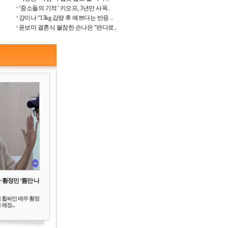
‘중소돌의 기적’ 키오프, 3년만 사옥..
강미나 “13kg 감량 후 예쁘다는 반응 ..
윤보미 결혼식 불참한 손나은 “판다로..
‥황정민 ‘틈만 나
 휩싸인 배우 황정
예정...