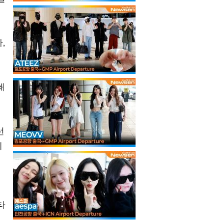
,
쐐
선
에
운
타