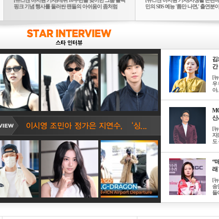
[뉴스엔 하지원 기자]데뷔 10주년을 맞이한 그룹 블랙
[뉴스엔 하지원 기자]사생활 논란에
핑크 기념 행사를 둘러싼 팬들의 아쉬움이 좀처럼
민의 SBS 예능 '틈만 나면,' 출연분이 
가...
김
간 
[
우 
아, .
M
산서
[
자
도 
“매
래 
[
송
들이