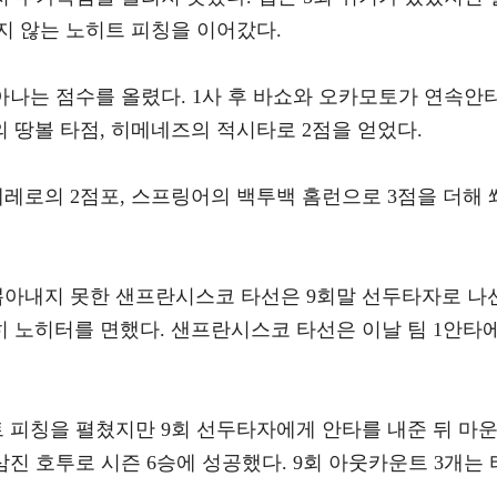
지 않는 노히트 피칭을 이어갔다.
아나는 점수를 올렸다. 1사 후 바쇼와 오카모토가 연속안타
 땅볼 타점, 히메네즈의 적시타로 2점을 얻었다.
레로의 2점포, 스프링어의 백투백 홈런으로 3점을 더해 
뽑아내지 못한 샌프란시스코 타선은 9회말 선두타자로 나
 노히터를 면했다. 샌프란시스코 타선은 이날 팀 1안타
 피칭을 펼쳤지만 9회 선두타자에게 안타를 내준 뒤 마
삼진 호투로 시즌 6승에 성공했다. 9회 아웃카운트 3개는 