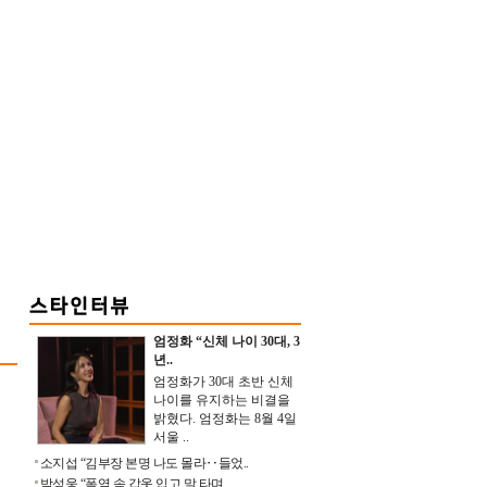
2
엄정화 “신체 나이 30대, 3
년..
엄정화가 30대 초반 신체
나이를 유지하는 비결을
밝혔다. 엄정화는 8월 4일
서울 ..
소지섭 “김부장 본명 나도 몰라‥들었..
박성웅 “폭염 속 갑옷 입고 말 타며 ..