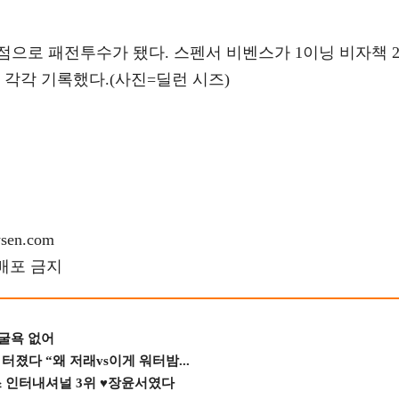
점으로 패전투수가 됐다. 스펜서 비벤스가 1이닝 비자책 
 각각 기록했다.(사진=딜런 시즈)
en.com
재배포 금지
 굴욕 없어
졌다 “왜 저래vs이게 워터밤...
스 인터내셔널 3위 ♥장윤서였다