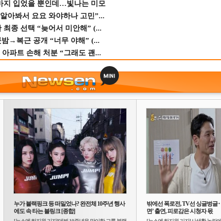
바지 입었을 뿐인데…빛나는 미모
 알아봐서 요요 와야하나 고민”...
종 선택 “늦어서 미안해” (...
→복근 공개 “너무 야해” (...
 아파트 손해 처분 “그래도 괜...
누가 블랙핑크 등 떠밀었나? 완전체 10주년 행사
밖에선 폭로전, TV선 싱글벙글
에도 속 타는 블링크 [종합]
면’ 출연, 피로감은 시청자 몫