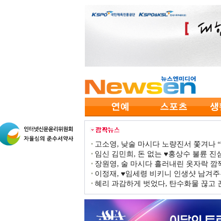
고소영, 낮술 마시다 노량진서 쫓겨나 “점
임신 김민희, 돈 없는 ♥홍상수 불륜 진심
장원영, 술 마시다 흘러내린 옷자락 
이정재, ♥임세령 비키니 인생샷 남겨주
혜리 과감하게 벗었다, 탄수화물 끊고 끈