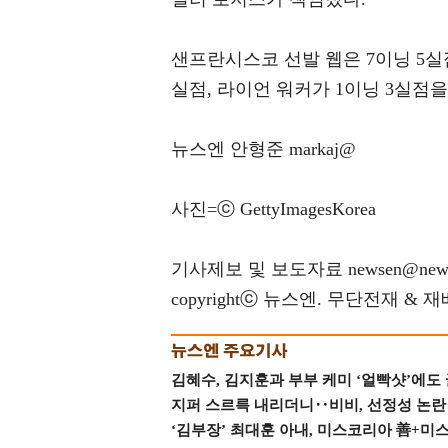
샌프란시스코 선발 웹은 7이닝 5실
실점, 라이언 워커가 1이닝 3실점을
뉴스엔 안형준 markaj@
사진=ⓒ GettyImagesKorea
기사제보 및 보도자료 newsen@news
copyrightⓒ 뉴스엔. 무단전재 & 
김혜수, 김지훈과 부부 케미 ‘얼빡샷’에도
지퍼 스르륵 내리더니‥비비, 선정성 논란 터
‘김부장’ 최대훈 아내, 미스코리아 善+미