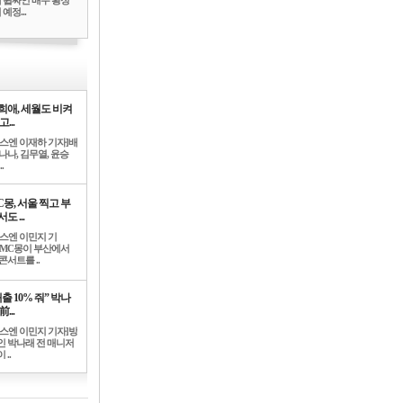
 휩싸인 배우 황정
예정...
희애, 세월도 비켜
고...
뉴스엔 이재하 기자]배
나나, 김무열, 윤승
.
C몽, 서울 찍고 부
도 ...
뉴스엔 이민지 기
]MC몽이 부산에서
콘서트를 ..
출 10% 줘” 박나
前...
뉴스엔 이민지 기자]방
인 박나래 전 매니저
 ..