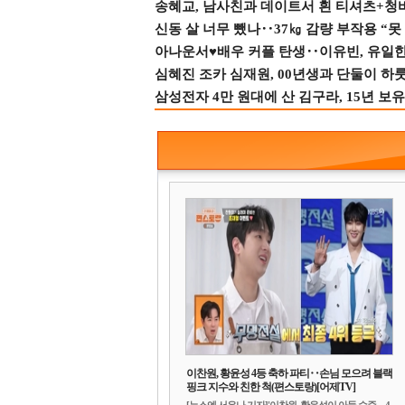
송혜교, 남사친과 데이트서 흰 티셔츠+청
신동 살 너무 뺐나‥37㎏ 감량 부작용 “못
아나운서♥배우 커플 탄생‥이유빈, 유일한 최
심혜진 조카 심재원, 00년생과 단둘이 하룻밤
삼성전자 4만 원대에 산 김구라, 15년 보유
이찬원, 황윤성 4등 축하 파티‥손님 모으려 블랙
핑크 지수와 친한 척(편스토랑)[어제TV]