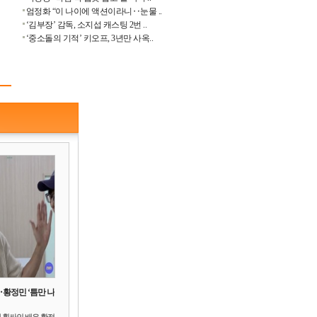
엄정화 “이 나이에 액션이라니‥눈물 ..
‘김부장’ 감독, 소지섭 캐스팅 2번 ..
‘중소돌의 기적’ 키오프, 3년만 사옥..
‥황정민 ‘틈만 나