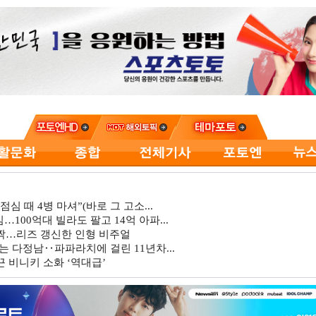
심 때 4병 마셔”(바로 그 고소...
…100억대 빌라도 팔고 14억 아파...
깜짝…리즈 갱신한 인형 비주얼
는 다정남‥파파라치에 걸린 11년차...
 비니키 소화 ‘역대급’