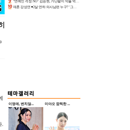
“연예인 걱정 NO” 김승현, 가난팔이 악플 억울할만‥아내+딸과 日 여행
재혼 강성연 ♥2살 연하 의사남편 누구? ‘그알’ 자문의에 훈남 비주얼 초엘리트 스펙 [종합]
히
9
에
이영애, 변치않...
미야오 깜찍한 ...
.