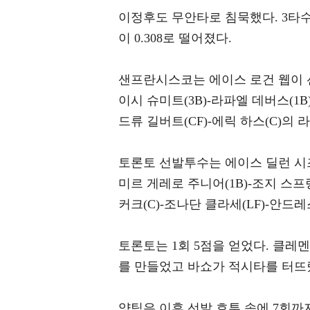
이정후도 무안타로 침묵했다. 3타수
이 0.308로 떨어졌다.
샌프란시스코는 에이스 로건 웹이 선
이시 슈미트(3B)-라파엘 데버스(1B
드류 길버트(CF)-에릭 하스(C)의
토론토 선발투수는 에이스 딜런 시즈
미르 게레로 주니어(1B)-조지 스프
커크(C)-조나단 클라세(LF)-안드
토론토는 1회 5점을 얻었다. 클레
를 만들었고 바쇼가 적시타를 터뜨
양팀은 이후 선발 호투 속에 7회까