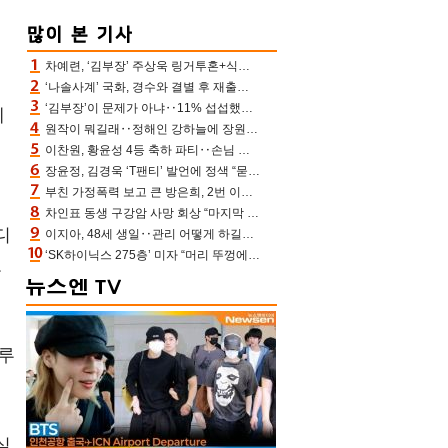
율
차예련, ‘김부장’ 주상욱 링거투혼+식스팩 비화 “옷 벗는데 아저씨는 안 된다고”(차장금)
‘나솔사계’ 국화, 경수와 결별 후 재출연…첫인상 3표 몰표
‘김부장’이 문제가 아냐‥11% 섭섭했던 ‘재벌X형사2’ 돈·빽 총동원해 컴백 [TV보고서]
케
원작이 뭐길래‥정해인 강하늘에 장원영까지 참여한 이 영화
이찬원, 황윤성 4등 축하 파티‥손님 모으려 블랙핑크 지수와 친한 척(편스토랑)[어제TV]
장윤정, 김경욱 ‘T팬티’ 발언에 정색 “묻지 않았는데, 그것도 성희롱”(장공장)
부친 가정폭력 보고 큰 방은희, 2번 이혼 후 잠수→母 고독사에 자책(특종세상)[어제TV]
차인표 동생 구강암 사망 회상 “마지막 순간 동생 손 잡아준 신애라, 두고두고 고마워” (신애라이프)
디
이지아, 48세 생일‥관리 어떻게 하길래 놀라운 동안 미모
‘SK하이닉스 275층’ 미자 “머리 뚜껑에서 사, 주식만 안 해도 돈 버는 것”
로
만루
실