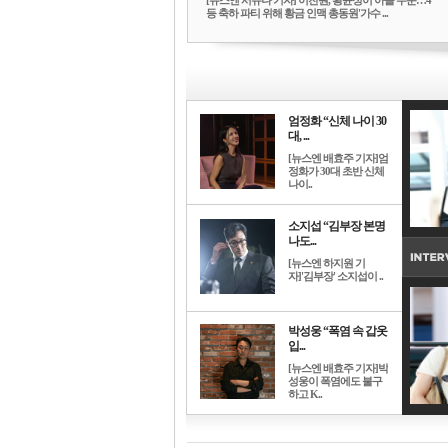
[뉴스엔 서유나 기자]'이찬원, 황윤성이 아들 수준…4
등 축하 파티 위해 황금 인맥 총동원'가수 ...
엄정화 “신체 나이 30
대, ...
[뉴스엔 배효주 기자]엄
정화가 30대 초반 신체
나이..
소지섭 “김부장 본명
나도...
[뉴스엔 하지원 기
자]'김부장' 소지섭이 ..
박성웅 “폭염 속 갑옷
입...
[뉴스엔 배효주 기자]박
성웅이 폭염에도 불구
하고 K..