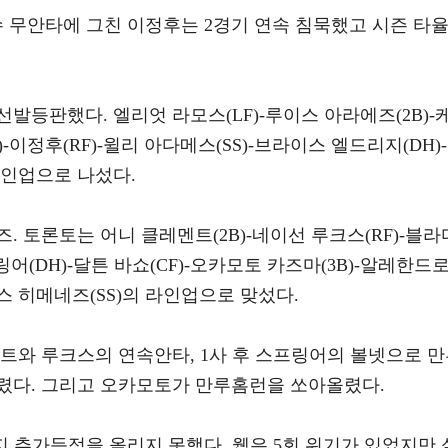
 무안타에 그친 이정후는 2경기 연속 침묵했고 시즌 타
발등판했다. 엘리엇 라모스(LF)-루이스 아라에즈(2B)-
)-이정후(RF)-윌리 아다메스(SS)-브라이스 엘드리지(DH)-
 라인업으로 나섰다.
. 토론토는 어니 클레멘트(2B)-네이선 루크스(RF)-블라
링어(DH)-달튼 바쇼(CF)-오카모토 카즈마(3B)-알레한드
레스 히메네즈(SS)의 라인업으로 맞섰다.
멘트와 루크스의 연속안타, 1사 후 스프링어의 볼넷으로 
렸다. 그리고 오카모토가 만루홈런을 쏘아올렸다.
지 추가득점을 올리지 못했다. 웹은 5회 위기가 있었지만 