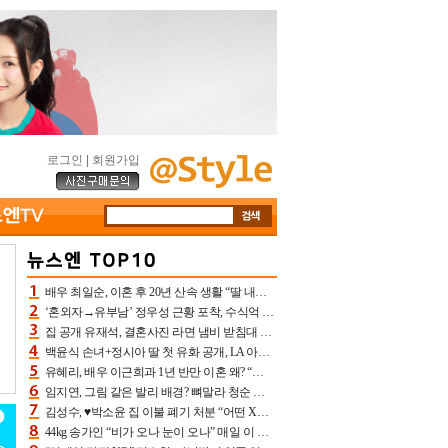
로그인
|
회원가입
배우 최일순, 이혼 후 20년 산속 생활 “딸 내가 버렸다고 원망‥맘 아파”(특종)[어제TV]
‘혼외자→유부남’ 정우성 근황 포착, 수식억 해킹 피해 후배 만났다 “존경하는”
집 공개 유재석, 결혼사진 라면 냄비 받침대 되고 분노‥가족사진도 피해(놀뭐)[어제TV]
백윤식 손녀+정시아 딸 첫 유화 공개, LA 아트쇼→서울국제조각페스타 작가다운 수준급 실력
유혜리, 배우 이근희과 1년 반만 이혼 왜? “식칼 꽂고 의자 던져” 충격 폭로(특종)[어제TV]
임지연, 그림 같은 발리 배경? 뼈말라 청순 비키니 핏에 상대 안 되네
김성수, ♥박소윤 집 이불 폐기 처분 “어떤 X이랑 썼을지 몰라” 질투(신랑수업2)[어제TV]
44kg 송가인 “비가 오나 눈이 오나” 매일 이 운동, 허벅지 근육량 상승+체지방 감소