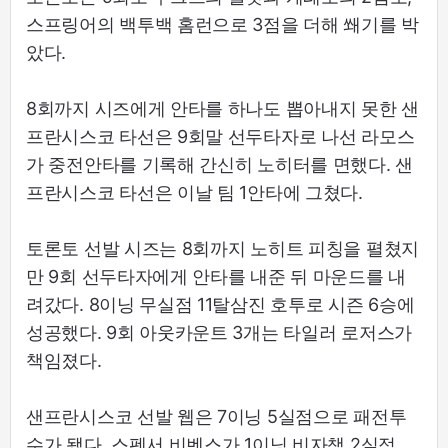
스프링어의 백투백 홈런으로 3점을 더해 쐐기를 박
았다.
8회까지 시즈에게 안타를 하나도 뽑아내지 못한 샌
프란시스코 타선은 9회말 선두타자로 나선 라모스
가 중전안타를 기록해 간신히 노히터를 면했다. 샌
프란시스코 타선은 이날 팀 1안타에 그쳤다.
토론토 선발 시즈는 8회까지 노히트 피칭을 펼쳤지
만 9회 선두타자에게 안타를 내준 뒤 마운드를 내
려갔다. 8이닝 무실점 11탈삼진 호투로 시즌 6승에
성공했다. 9회 아웃카운트 3개는 타일러 로저스가
책임졌다.
샌프란시스코 선발 웹은 7이닝 5실점으로 패전투
수가 됐다. 스펜서 비벤스가 1이닝 비자책 2실점,