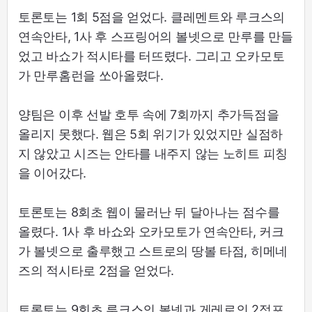
토론토는 1회 5점을 얻었다. 클레멘트와 루크스의
연속안타, 1사 후 스프링어의 볼넷으로 만루를 만들
었고 바쇼가 적시타를 터뜨렸다. 그리고 오카모토
가 만루홈런을 쏘아올렸다.
양팀은 이후 선발 호투 속에 7회까지 추가득점을
올리지 못했다. 웹은 5회 위기가 있었지만 실점하
지 않았고 시즈는 안타를 내주지 않는 노히트 피칭
을 이어갔다.
토론토는 8회초 웹이 물러난 뒤 달아나는 점수를
올렸다. 1사 후 바쇼와 오카모토가 연속안타, 커크
가 볼넷으로 출루했고 스트로의 땅볼 타점, 히메네
즈의 적시타로 2점을 얻었다.
토론토는 9회초 루크스의 볼넷과 게레로의 2점포,