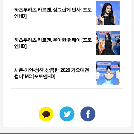
하츠투하츠 카르멘, 싱그럽게 인사 [포토
엔HD]
하츠투하츠 카르멘, 우아한 런웨이 [포토
엔HD]
시온-이안-성찬, 상큼한 ‘2026 가요대전
썸머’ MC [포토엔HD]