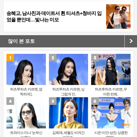
송혜교, 남사친과 데이트서 흰 티셔츠+청바지 입
었을 뿐인데…빛나는 미모
많이 본 포토
하츠투하츠 카르멘, 깜
하츠투하츠 카르멘, 싱
하츠투하츠 카르멘, 우
찍하게 [..
그럽게 인..
아한 런웨..
트와이스 미나 ‘눈부신
김희애, 세월도 비켜간
시온-이안-성찬, 상큼한