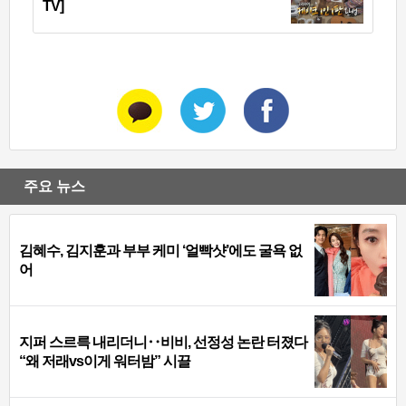
TV]
주요 뉴스
김혜수, 김지훈과 부부 케미 ‘얼빡샷’에도 굴욕 없
어
지퍼 스르륵 내리더니‥비비, 선정성 논란 터졌다
“왜 저래vs이게 워터밤” 시끌