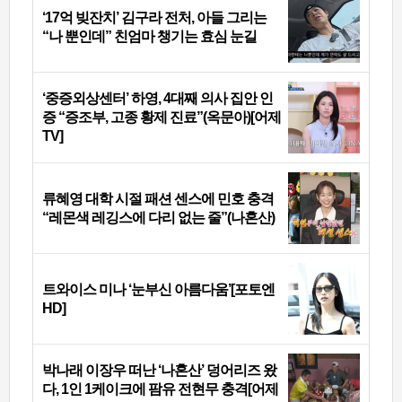
‘17억 빚잔치’ 김구라 전처, 아들 그리는
“나 뿐인데” 친엄마 챙기는 효심 눈길
‘중증외상센터’ 하영, 4대째 의사 집안 인
증 “증조부, 고종 황제 진료”(옥문아)[어제
TV]
류혜영 대학 시절 패션 센스에 민호 충격
“레몬색 레깅스에 다리 없는 줄”(나혼산)
트와이스 미나 ‘눈부신 아름다움’[포토엔
HD]
박나래 이장우 떠난 ‘나혼산’ 덩어리즈 왔
다, 1인 1케이크에 팜유 전현무 충격[어제