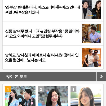
‘김부장’ 최대훈 아내, 미스코리아 善+미스 인터내
셔널 3위 ♥장윤서였다
신동 살 너무 뺐나‥37㎏ 감량 부작용 “못 알아봐
서 요요 와야하나 고민”(전현무계획4)
송혜교, 남사친과 데이트서 흰 티셔츠+청바지 입
었을 뿐인데…빛나는 미모
많이 본 포토