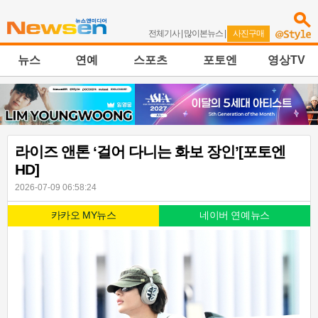
전체기사
|
많이본뉴스
|
사진구매
뉴스
연예
스포츠
포토엔
영상TV
라이즈 앤톤 ‘걸어 다니는 화보 장인’[포토엔
HD]
2026-07-09 06:58:24
카카오 MY뉴스
네이버 연예뉴스