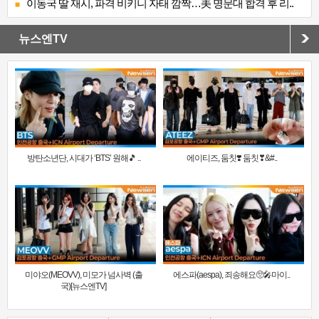
이동국 딸 재시, 파격 비키니 자태 깜짝…美 명문대 합격 후 리..
뉴스엔TV
방탄소년단, 시대가 ‘BTS’ 원해🎵 ..
에이티즈, 둠칫❣️ 둠칫❣&#..
미야오(MEOVV), 미모가 넘사벽 (출
에스파(aespa), 죄송해요🥺🎤마이..
국)[뉴스엔TV]