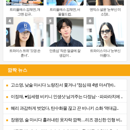
트리플에스 김채연, 개
트리플에스 김채연, 서
엔믹스 설윤 ‘눈부신 미
그맨 김규..
울월드컵..
소’[포..
트와이스 쯔위 ‘갓경 쓴
안효섭 ‘작은 얼굴에 잘
트와이스 미나 ‘눈부신
훈녀’..
생김이 ..
아름다..
깜짝 뉴스
고소영, 낮술 마시다 노량진서 쫓겨나 “점심 때 4병 마셔”(바..
이정재, ♥임세령 비키니 인생샷 남겨주는 다정남‥파파라치에 ..
혜리 과감하게 벗었다, 탄수화물 끊고 끈 비니키 소화 ‘역대급..
장원영, 술 마시다 흘러내린 옷자락 깜짝…리즈 갱신한 인형 비..