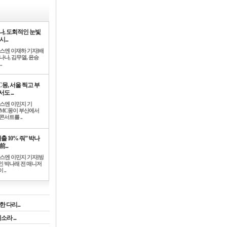
나, 도회적인 눈빛
시...
뉴스엔 이재하 기자]배
나나, 김무열, 윤승
.
C몽, 서울 찍고 부
도 ...
뉴스엔 이민지 기
]MC몽이 부산에서
콘서트를 ..
출 10% 줘” 박나
前...
뉴스엔 이민지 기자]방
인 박나래 전 매니저
 ..
 다리...
라 ...