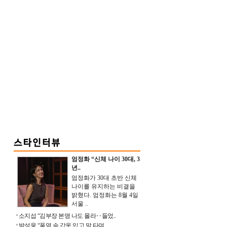
엄정화 “신체 나이 30대, 3
년..
엄정화가 30대 초반 신체
나이를 유지하는 비결을
밝혔다. 엄정화는 8월 4일
서울 ..
소지섭 “김부장 본명 나도 몰라‥들었..
박성웅 “폭염 속 갑옷 입고 말 타며 ..