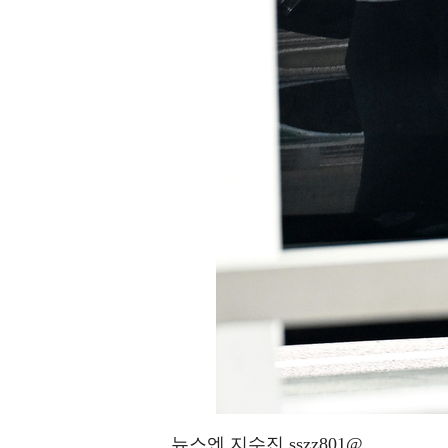
뉴스엔 지수진 sszz801@