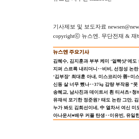
기사제보 및 보도자료 newsen@news
copyrightⓒ 뉴스엔. 무단전재 & 
김혜수, 김지훈과 부부 케미 ‘얼빡샷’에도
지퍼 스르륵 내리더니‥비비, 선정성 논란 터
‘김부장’ 최대훈 아내, 미스코리아 善+미
신동 살 너무 뺐나‥37㎏ 감량 부작용 “못
송혜교, 남사친과 데이트서 흰 티셔츠+청
유재석 포기한 정준원? 태도 논란 그만, 김현
누가 봐도 김희선이네, 中 열차서 여신 미
아나운서♥배우 커플 탄생‥이유빈, 유일한 최