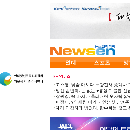
고소영, 낮술 마시다 노량진서 쫓겨나 “점
임신 김민희, 돈 없는 ♥홍상수 불륜 진심
장원영, 술 마시다 흘러내린 옷자락 
이정재, ♥임세령 비키니 인생샷 남겨주
혜리 과감하게 벗었다, 탄수화물 끊고 끈