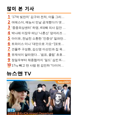
‘17억 빚잔치’ 김구라 전처, 아들 그리는 “나 뿐인데” 친엄마 챙기는 효심 눈길
여에스더, 예능서 민낯 공개했다가 댓글에 충격 “눈 왜 저렇게 처졌냐고”(에스더TV)
‘중증외상센터’ 하영, 4대째 의사 집안 인증 “증조부, 고종 황제 진료”(옥문아)[어제TV]
박나래 이장우 떠난 ‘나혼산’ 덩어리즈 왔다, 1인 1케이크에 팜유 전현무 충격[어제TV]
아이유, 전남친 소환한 ‘인증샷’ 일파만파 속…남사친 변우석 선물도 남겼나 ‘훈훈’
트와이스 미나 ‘대만으로 가요~’[포토엔HD]
건물주 구성환, 김신영 이선민과 집 옥상서 41만원 한우 파티 “화력이 성화봉송”(나혼산)
유재석이 달라졌다…‘쉼표, 클럽’ 초호화 코스에 주우재도 감탄 (놀면 뭐하니?)
정일우부터 채종협까지 ‘일드’ 삼킨 K-배우들의 매서운 돌풍
17㎏ 빼고 딴 사람 된 김민하 “다이어트 화제돼 깜짝, 이럴 일인가”(전현무계획4)[어제TV]