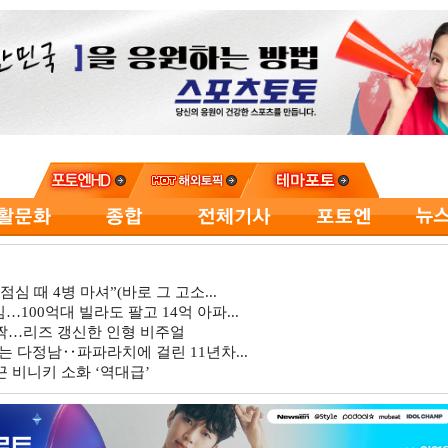
심 때 4병 마셔”(바로 그 고소...
…100억대 빌라도 팔고 14억 아파...
깜짝…리즈 갱신한 인형 비주얼
는 다정남‥파파라치에 걸린 11년차...
 비니키 소화 ‘역대급’