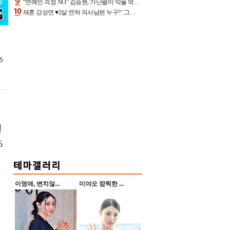
“연예인 걱정 NO” 김승현, 가난팔이 악플 억울할만‥아내+딸과 日 여행
재혼 강성연 ♥2살 연하 의사남편 누구? ‘그알’ 자문의에 훈남 비주얼 초엘리트 스펙 [종합]
5
인
6
이영애, 변치않...
미야오 깜찍한 ...