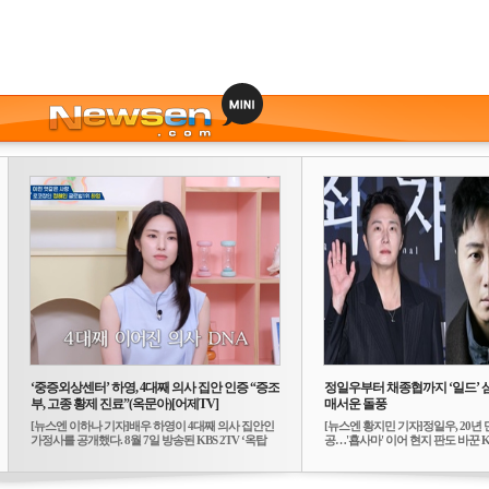
‘중증외상센터’ 하영, 4대째 의사 집안 인증 “증조
정일우부터 채종협까지 ‘일드’ 
부, 고종 황제 진료”(옥문아)[어제TV]
매서운 돌풍
[뉴스엔 이하나 기자]배우 하영이 4대째 의사 집안인
[뉴스엔 황지민 기자]정일우, 20년 
가정사를 공개했다. 8월 7일 방송된 KBS 2TV ‘옥탑
공…'횹사마' 이어 현지 판도 바꾼 K-
방...