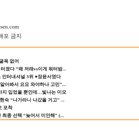
en.com
재배포 금지
 굴욕 없어
졌다 “왜 저래vs이게 워터밤...
스 인터내셔널 3위 ♥장윤서였다
 알아봐서 요요 와야하나 고민”...
바지 입었을 뿐인데…빛나는 미모
숙 “나가라니 나갔을 거고” ...
모 포착
종 선택 “늦어서 미안해” (...