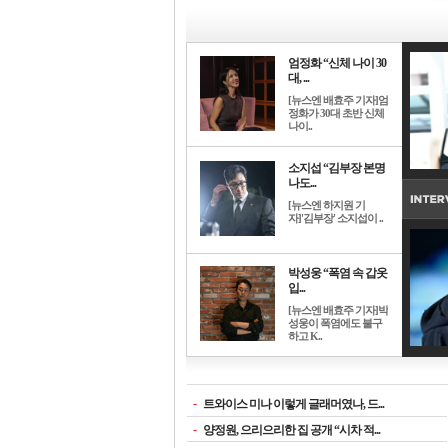
엄정화 “신체 나이 30
대, ...
[뉴스엔 배효주 기자]엄
정화가 30대 초반 신체
나이..
소지섭 “김부장 본명
나도...
[뉴스엔 하지원 기
자]'김부장' 소지섭이 ..
박성웅 “폭염 속 갑옷
입...
[뉴스엔 배효주 기자]박
성웅이 폭염에도 불구
하고 K..
-
트와이스 미나 이렇게 글래머였나, 드...
-
양정원, 으리으리한 집 공개 “시차 적...