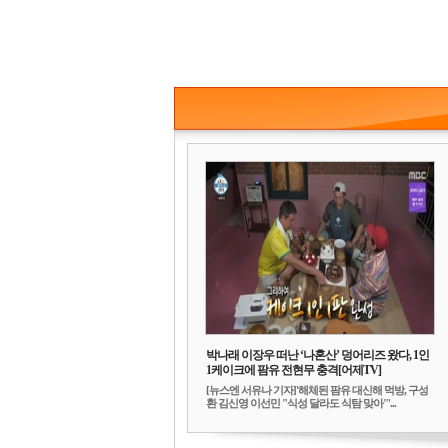
박나래 이장우 떠난 ‘나혼산’ 덩어리즈 왔다, 1인
1케이크에 팜유 전현무 충격[어제TV]
[뉴스엔 서유나 기자]'해체된 팜유 대신해 먹방, 구성
환 김신영 이선민 "식성 달라도 식탐 맞아"'...