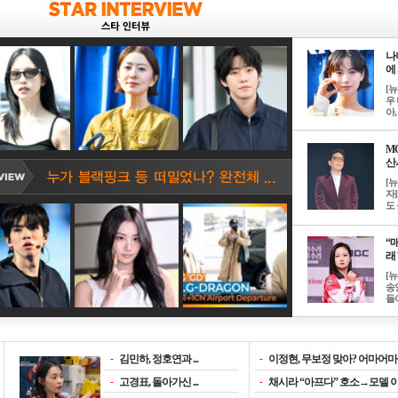
나
에 
[
우 
아, .
M
산서
[
자
도 
“매
래 
[
송
들이
-
김민하, 정호연과 ...
-
이정현, 무보정 맞아? 어마어마한
-
고경표, 돌아가신 ...
-
채시라 “아프다” 호소→모델 이소