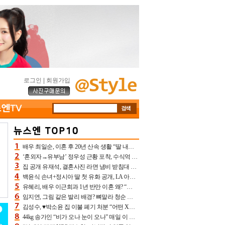
로그인
|
회원가입
배우 최일순, 이혼 후 20년 산속 생활 “딸 내가 버렸다고 원망‥맘 아파”(특종)[어제TV]
‘혼외자→유부남’ 정우성 근황 포착, 수식억 해킹 피해 후배 만났다 “존경하는”
집 공개 유재석, 결혼사진 라면 냄비 받침대 되고 분노‥가족사진도 피해(놀뭐)[어제TV]
백윤식 손녀+정시아 딸 첫 유화 공개, LA 아트쇼→서울국제조각페스타 작가다운 수준급 실력
유혜리, 배우 이근희과 1년 반만 이혼 왜? “식칼 꽂고 의자 던져” 충격 폭로(특종)[어제TV]
임지연, 그림 같은 발리 배경? 뼈말라 청순 비키니 핏에 상대 안 되네
김성수, ♥박소윤 집 이불 폐기 처분 “어떤 X이랑 썼을지 몰라” 질투(신랑수업2)[어제TV]
44kg 송가인 “비가 오나 눈이 오나” 매일 이 운동, 허벅지 근육량 상승+체지방 감소