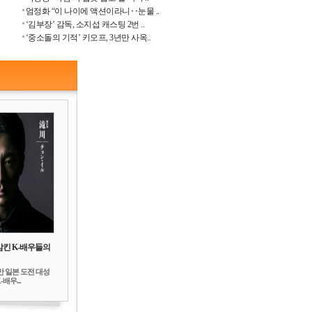
엄정화 “이 나이에 액션이라니‥눈물 ..
‘김부장’ 감독, 소지섭 캐스팅 2번 ..
‘중소돌의 기적’ 키오프, 3년만 사옥..
삼킨 K-배우들의
만 일본 도전 대성
배우...