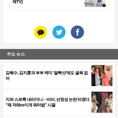
제TV]
주요 뉴스
김혜수, 김지훈과 부부 케미 ‘얼빡샷’에도 굴욕 없
어
지퍼 스르륵 내리더니‥비비, 선정성 논란 터졌다
“왜 저래vs이게 워터밤” 시끌