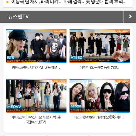
이동국 딸 재시, 파격 비키니 자태 깜짝…美 명문대 합격 후 리..
뉴스엔TV
방탄소년단, 시대가 ‘BTS’ 원해🎵 ..
에이티즈, 둠칫❣️ 둠칫❣&#..
미야오(MEOVV), 미모가 넘사벽 (출
에스파(aespa), 죄송해요🥺🎤마이..
국)[뉴스엔TV]