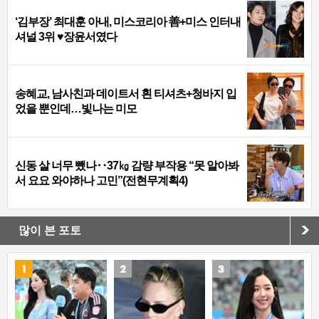
‘김부장’ 최대훈 아내, 미스코리아 善+미스 인터내
셔널 3위 ♥장윤서였다
송혜교, 남사친과 데이트서 흰 티셔츠+청바지 입
었을 뿐인데…빛나는 미모
신동 살 너무 뺐나‥37㎏ 감량 부작용 “못 알아봐
서 요요 와야하나 고민”(전현무계획4)
많이 본 포토