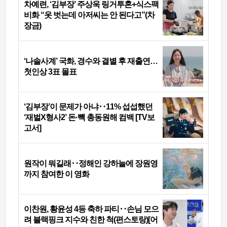
차예련, ‘김부장’ 주상욱 링거투혼+식스팩
비화 “옷 벗는데 아저씨는 안 된다고”(차
장금)
‘나솔사계’ 국화, 경수와 결별 후 재출연…
첫인상 3표 몰표
‘김부장’이 문제가 아냐‥11% 섭섭했던
‘재벌X형사2’ 돈·빽 총동원해 컴백 [TV보
고서]
원작이 뭐길래‥정해인 강하늘에 장원영
까지 참여한 이 영화
이찬원, 황윤성 4등 축하 파티‥손님 모으
려 블랙핑크 지수와 친한 척(편스토랑)[어