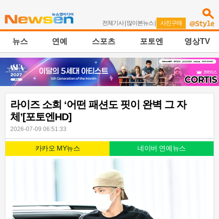
전체기사
|
많이본뉴스
|
사진구매
뉴스
연예
스포츠
포토엔
영상TV
라이즈 소희 ‘어떤 패션도 핏이 완벽 그 자
체’[포토엔HD]
2026-07-09 06:51:33
카카오 MY뉴스
네이버 연예뉴스