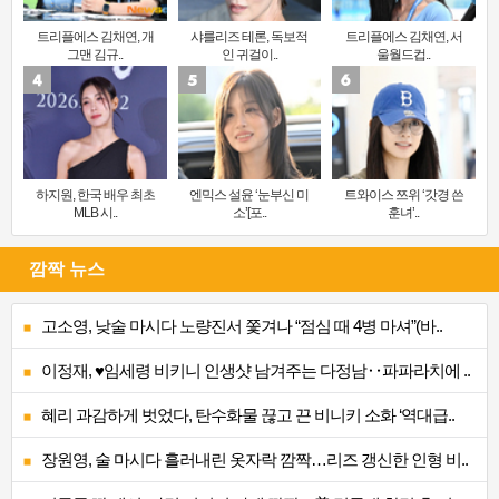
트리플에스 김채연, 개
샤를리즈 테론, 독보적
트리플에스 김채연, 서
그맨 김규..
인 귀걸이..
울월드컵..
하지원, 한국 배우 최초
엔믹스 설윤 ‘눈부신 미
트와이스 쯔위 ‘갓경 쓴
MLB 시..
소’[포..
훈녀’..
깜짝 뉴스
고소영, 낮술 마시다 노량진서 쫓겨나 “점심 때 4병 마셔”(바..
이정재, ♥임세령 비키니 인생샷 남겨주는 다정남‥파파라치에 ..
혜리 과감하게 벗었다, 탄수화물 끊고 끈 비니키 소화 ‘역대급..
장원영, 술 마시다 흘러내린 옷자락 깜짝…리즈 갱신한 인형 비..