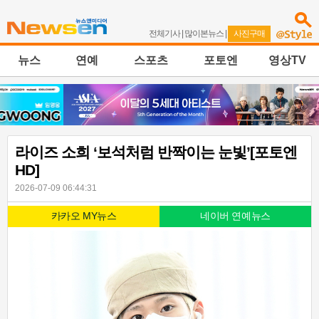
전체기사
|
많이본뉴스
|
사진구매
뉴스
연예
스포츠
포토엔
영상TV
라이즈 소희 ‘보석처럼 반짝이는 눈빛’[포토엔
HD]
2026-07-09 06:44:31
카카오 MY뉴스
네이버 연예뉴스