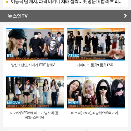
이동국 딸 재시, 파격 비키니 자태 깜짝…美 명문대 합격 후 리..
뉴스엔TV
방탄소년단, 시대가 ‘BTS’ 원해🎵 ..
에이티즈, 둠칫❣️ 둠칫❣&#..
미야오(MEOVV), 미모가 넘사벽 (출
에스파(aespa), 죄송해요🥺🎤마이..
국)[뉴스엔TV]