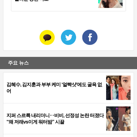
주요 뉴스
김혜수, 김지훈과 부부 케미 ‘얼빡샷’에도 굴욕 없
어
지퍼 스르륵 내리더니‥비비, 선정성 논란 터졌다
“왜 저래vs이게 워터밤” 시끌