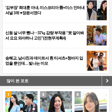
‘김부장’ 최대훈 아내, 미스코리아 善+미스 인터내
셔널 3위 ♥장윤서였다
신동 살 너무 뺐나‥37㎏ 감량 부작용 “못 알아봐
서 요요 와야하나 고민”(전현무계획4)
송혜교, 남사친과 데이트서 흰 티셔츠+청바지 입
었을 뿐인데…빛나는 미모
많이 본 포토