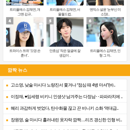
트리플에스 김채연, 개
트리플에스 김채연, 서
엔믹스 설윤 ‘눈부신 미
그맨 김규..
울월드컵..
소’[포..
트와이스 쯔위 ‘갓경 쓴
안효섭 ‘작은 얼굴에 잘
트리플에스 김채연, 인
훈녀’..
생김이 ..
형 그 자..
깜짝 뉴스
고소영, 낮술 마시다 노량진서 쫓겨나 “점심 때 4병 마셔”(바..
이정재, ♥임세령 비키니 인생샷 남겨주는 다정남‥파파라치에 ..
혜리 과감하게 벗었다, 탄수화물 끊고 끈 비니키 소화 ‘역대급..
장원영, 술 마시다 흘러내린 옷자락 깜짝…리즈 갱신한 인형 비..