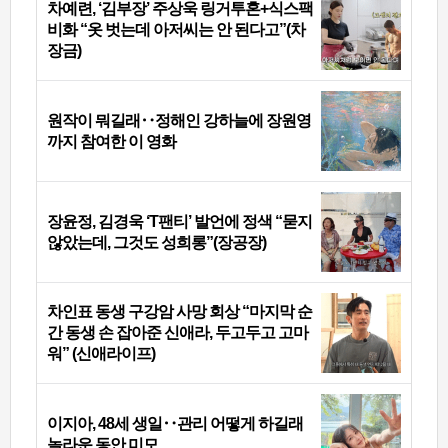
차예련, ‘김부장’ 주상욱 링거투혼+식스팩
비화 “옷 벗는데 아저씨는 안 된다고”(차
장금)
원작이 뭐길래‥정해인 강하늘에 장원영
까지 참여한 이 영화
장윤정, 김경욱 ‘T팬티’ 발언에 정색 “묻지
않았는데, 그것도 성희롱”(장공장)
차인표 동생 구강암 사망 회상 “마지막 순
간 동생 손 잡아준 신애라, 두고두고 고마
워” (신애라이프)
이지아, 48세 생일‥관리 어떻게 하길래
놀라운 동안 미모