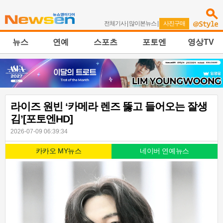
전체기사
|
많이본뉴스
|
사진구매
뉴스
연예
스포츠
포토엔
영상TV
라이즈 원빈 ‘카메라 렌즈 뚫고 들어오는 잘생
김’[포토엔HD]
2026-07-09 06:39:34
카카오 MY뉴스
네이버 연예뉴스