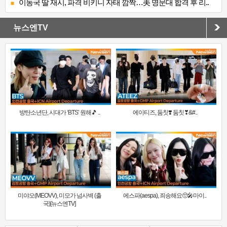
이동국 딸 재시, 파격 비키니 자태 깜짝…美 명문대 합격 후 리..
뉴스엔TV
방탄소년단, 시대가 ‘BTS’ 원해🎵 ..
에이티즈, 둠칫❣️ 둠칫❣&#..
미야오(MEOVV), 미모가 넘사벽 (출
에스파(aespa), 죄송해요🥺🎤마이..
국)[뉴스엔TV]