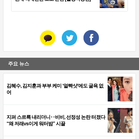
주요 뉴스
김혜수, 김지훈과 부부 케미 ‘얼빡샷’에도 굴욕 없
어
지퍼 스르륵 내리더니‥비비, 선정성 논란 터졌다
“왜 저래vs이게 워터밤” 시끌