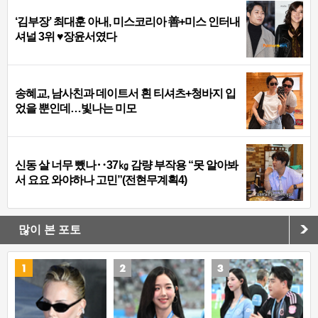
‘김부장’ 최대훈 아내, 미스코리아 善+미스 인터내
셔널 3위 ♥장윤서였다
송혜교, 남사친과 데이트서 흰 티셔츠+청바지 입
었을 뿐인데…빛나는 미모
신동 살 너무 뺐나‥37㎏ 감량 부작용 “못 알아봐
서 요요 와야하나 고민”(전현무계획4)
많이 본 포토