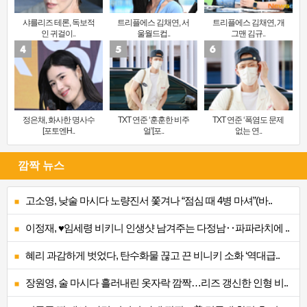
샤를리즈 테론, 독보적
트리플에스 김채연, 서
트리플에스 김채연, 개
인 귀걸이..
울월드컵..
그맨 김규..
정은채, 화사한 명사수
TXT 연준 ‘훈훈한 비주
TXT 연준 ‘폭염도 문제
[포토엔H..
얼’[포..
없는 연..
깜짝 뉴스
고소영, 낮술 마시다 노량진서 쫓겨나 “점심 때 4병 마셔”(바..
이정재, ♥임세령 비키니 인생샷 남겨주는 다정남‥파파라치에 ..
혜리 과감하게 벗었다, 탄수화물 끊고 끈 비니키 소화 ‘역대급..
장원영, 술 마시다 흘러내린 옷자락 깜짝…리즈 갱신한 인형 비..