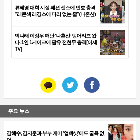
류혜영 대학 시절 패션 센스에 민호 충격
“레몬색 레깅스에 다리 없는 줄”(나혼산)
박나래 이장우 떠난 ‘나혼산’ 덩어리즈 왔
다, 1인 1케이크에 팜유 전현무 충격[어제
TV]
주요 뉴스
김혜수, 김지훈과 부부 케미 ‘얼빡샷’에도 굴욕 없
어