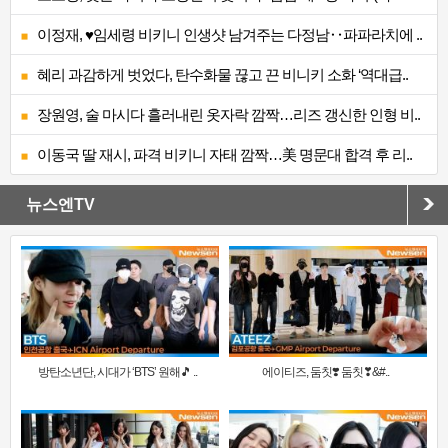
이정재, ♥임세령 비키니 인생샷 남겨주는 다정남‥파파라치에 ..
혜리 과감하게 벗었다, 탄수화물 끊고 끈 비니키 소화 ‘역대급..
장원영, 술 마시다 흘러내린 옷자락 깜짝…리즈 갱신한 인형 비..
이동국 딸 재시, 파격 비키니 자태 깜짝…美 명문대 합격 후 리..
뉴스엔TV
방탄소년단, 시대가 ‘BTS’ 원해🎵 ..
에이티즈, 둠칫❣️ 둠칫❣&#..