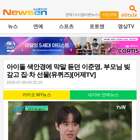
전체기사
|
많이본뉴스
|
사진구매
뉴스
연예
스포츠
포토엔
영상TV
아이돌 색안경에 막말 듣던 이준영, 부모님 빚
갚고 집·차 선물(유퀴즈)[어제TV]
2026-07-09 05:55:20
카카오 MY뉴스
네이버 연예뉴스