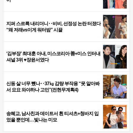
지퍼 스르륵 내리더니‥비비, 선정성 논란 터졌다
“왜 저래vs이게 워터밤” 시끌
‘김부장’ 최대훈 아내, 미스코리아 善+미스 인터내
셔널 3위 ♥장윤서였다
신동 살 너무 뺐나‥37㎏ 감량 부작용 “못 알아봐
서 요요 와야하나 고민”(전현무계획4)
송혜교, 남사친과 데이트서 흰 티셔츠+청바지 입
었을 뿐인데…빛나는 미모