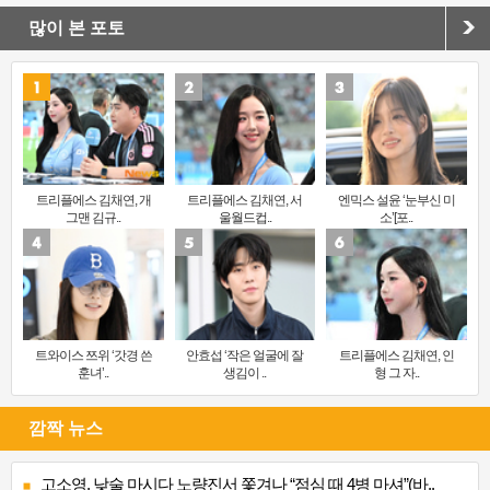
많이 본 포토
트리플에스 김채연, 개
트리플에스 김채연, 서
엔믹스 설윤 ‘눈부신 미
그맨 김규..
울월드컵..
소’[포..
트와이스 쯔위 ‘갓경 쓴
안효섭 ‘작은 얼굴에 잘
트리플에스 김채연, 인
훈녀’..
생김이 ..
형 그 자..
깜짝 뉴스
고소영, 낮술 마시다 노량진서 쫓겨나 “점심 때 4병 마셔”(바..