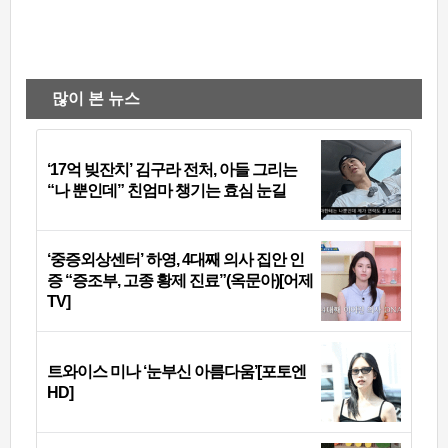
많이 본 뉴스
‘17억 빚잔치’ 김구라 전처, 아들 그리는
“나 뿐인데” 친엄마 챙기는 효심 눈길
‘중증외상센터’ 하영, 4대째 의사 집안 인
증 “증조부, 고종 황제 진료”(옥문아)[어제
TV]
트와이스 미나 ‘눈부신 아름다움’[포토엔
HD]