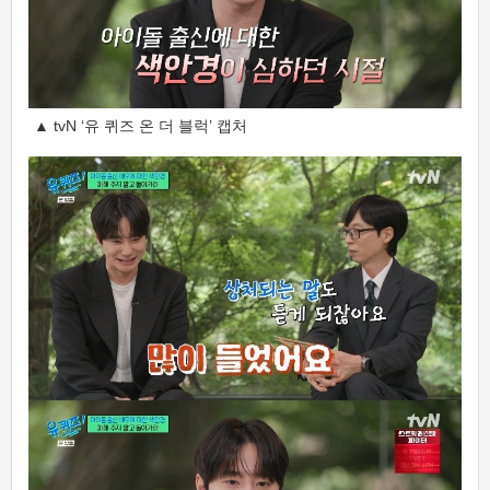
▲ tvN ‘유 퀴즈 온 더 블럭’ 캡처