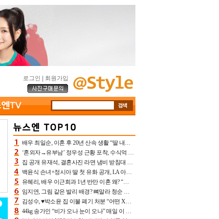
로그인
|
회원가입
배우 최일순, 이혼 후 20년 산속 생활 “딸 내가 버렸다고 원망‥맘 아파”(특종)[어제TV]
‘혼외자→유부남’ 정우성 근황 포착, 수식억 해킹 피해 후배 만났다 “존경하는”
집 공개 유재석, 결혼사진 라면 냄비 받침대 되고 분노‥가족사진도 피해(놀뭐)[어제TV]
백윤식 손녀+정시아 딸 첫 유화 공개, LA 아트쇼→서울국제조각페스타 작가다운 수준급 실력
유혜리, 배우 이근희과 1년 반만 이혼 왜? “식칼 꽂고 의자 던져” 충격 폭로(특종)[어제TV]
임지연, 그림 같은 발리 배경? 뼈말라 청순 비키니 핏에 상대 안 되네
김성수, ♥박소윤 집 이불 폐기 처분 “어떤 X이랑 썼을지 몰라” 질투(신랑수업2)[어제TV]
44kg 송가인 “비가 오나 눈이 오나” 매일 이 운동, 허벅지 근육량 상승+체지방 감소