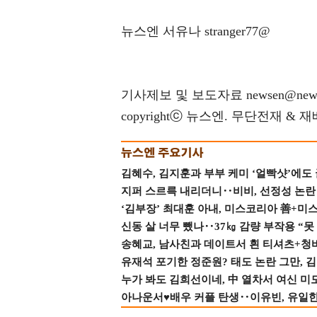
뉴스엔 서유나 stranger77@
기사제보 및 보도자료 newsen@news
copyrightⓒ 뉴스엔. 무단전재 & 
김혜수, 김지훈과 부부 케미 ‘얼빡샷’에도
지퍼 스르륵 내리더니‥비비, 선정성 논란 터
‘김부장’ 최대훈 아내, 미스코리아 善+미
신동 살 너무 뺐나‥37㎏ 감량 부작용 “못
송혜교, 남사친과 데이트서 흰 티셔츠+청
유재석 포기한 정준원? 태도 논란 그만, 김현
누가 봐도 김희선이네, 中 열차서 여신 미
아나운서♥배우 커플 탄생‥이유빈, 유일한 최