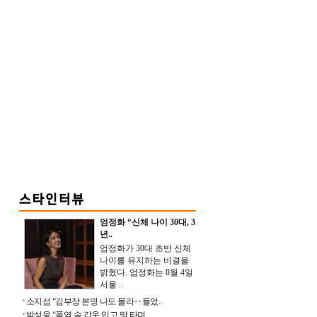
엄정화 “신체 나이 30대, 3
년..
엄정화가 30대 초반 신체
나이를 유지하는 비결을
밝혔다. 엄정화는 8월 4일
서울 ..
소지섭 “김부장 본명 나도 몰라‥들었..
박성웅 “폭염 속 갑옷 입고 말 타며 ..