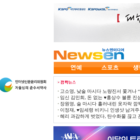
고소영, 낮술 마시다 노량진서 쫓겨나 “점
임신 김민희, 돈 없는 ♥홍상수 불륜 진심
장원영, 술 마시다 흘러내린 옷자락 
이정재, ♥임세령 비키니 인생샷 남겨주
혜리 과감하게 벗었다, 탄수화물 끊고 끈