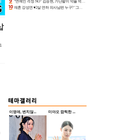
“연예인 걱정 NO” 김승현, 가난팔이 악플 억울할만‥아내+딸과 日 여행
재혼 강성연 ♥2살 연하 의사남편 누구? ‘그알’ 자문의에 훈남 비주얼 초엘리트 스펙 [종합]
삽
1
이영애, 변치않...
미야오 깜찍한 ...
양