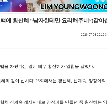
고백에 황신혜 “남자한테만 요리해주네”(같이
2026-07-08 20:19:3
 밥을 차렸다는 말에 배우 황신혜가 일침을 날렸다.
'황신혜의 같이 삽시다' 26회에서는 황신혜, 신계숙, 양정아의
 합쳐 신계숙 레시피대로 양장피를 만들던 중 황신혜는 