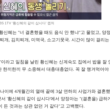
BS 1TV ‘황신혜의 같이 삽시다’ 캡처
황신혜는 "너 결혼했을 때도 음식 안 했냐"고 물었고, 양
장찌개, 김치찌개, 미역국, 소고기뭇국. 시간이 많이 걸리는
"이라고 일침을 날린 황신혜는 신계숙도 집에서 밥을 잘 
난 한끼한끼 무 소중해서 대충대충없다. 꼭 잘 챙겨먹어야
세의 나이에 4개월간의 열애 끝에 3살 연하의 사업가와 결혼
서 '황신혜의 같이 삽시다'에서 양정아는 "(결혼을) 급하
이 든 것과는 상관 없던 거 같다"고 고백했다.