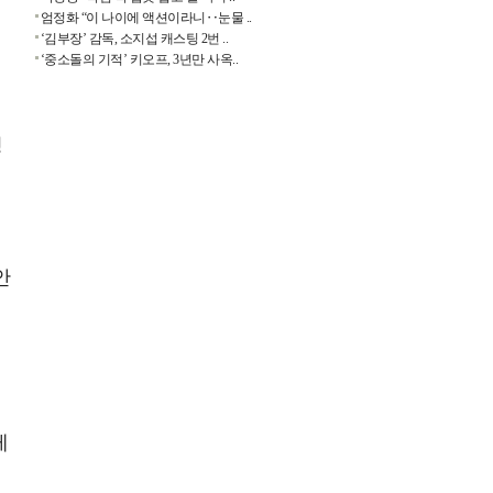
엄정화 “이 나이에 액션이라니‥눈물 ..
‘김부장’ 감독, 소지섭 캐스팅 2번 ..
‘중소돌의 기적’ 키오프, 3년만 사옥..
정
안
했
게