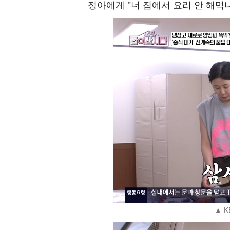
정아에게 "너 집에서 요리 안 해먹냐
▲ K