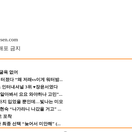
en.com
재배포 금지
 굴욕 없어
졌다 “왜 저래vs이게 워터밤...
스 인터내셔널 3위 ♥장윤서였다
 알아봐서 요요 와야하나 고민”...
바지 입었을 뿐인데…빛나는 미모
숙 “나가라니 나갔을 거고” ...
모 포착
종 선택 “늦어서 미안해” (...