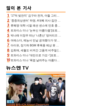
‘17억 빚잔치’ 김구라 전처, 아들 그리는 “나 뿐인데” 친엄마 챙기는 효심 눈길
‘중증외상센터’ 하영, 4대째 의사 집안 인증 “증조부, 고종 황제 진료”(옥문아)[어제TV]
류혜영 대학 시절 패션 센스에 민호 충격 “레몬색 레깅스에 다리 없는 줄”(나혼산)
트와이스 미나 ‘눈부신 아름다움’[포토엔HD]
박나래 이장우 떠난 ‘나혼산’ 덩어리즈 왔다, 1인 1케이크에 팜유 전현무 충격[어제TV]
여에스더, 예능서 민낯 공개했다가 댓글에 충격 “눈 왜 저렇게 처졌냐고”(에스더TV)
아이유, 장기하 BGM 후폭풍 예상 못 했나‥삭제 오보→윤가이까지 엮여 시끌
김희애, 세월도 비켜간 고품격 비주얼 [포토엔HD]
트와이스 미나 ‘대만으로 가요~’[포토엔HD]
트와이스 미나 ‘폭염 날려주는 아름다움’[포토엔HD]