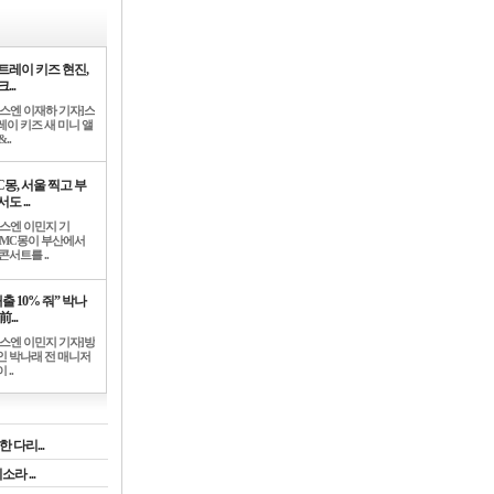
트레이 키즈 현진,
...
뉴스엔 이재하 기자]스
레이 키즈 새 미니 앨
..
C몽, 서울 찍고 부
도 ...
뉴스엔 이민지 기
]MC몽이 부산에서
콘서트를 ..
출 10% 줘” 박나
前...
뉴스엔 이민지 기자]방
인 박나래 전 매니저
 ..
 다리...
라 ...