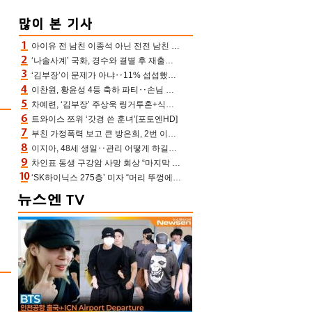
아이유 전 남친 이종석 아닌 전전 남친 장기하 소환 ‘별일 없이 산다’ 선곡…46장에 꾹 눌러 담은 근황
‘나솔사계’ 국화, 경수와 결별 후 재출연…첫인상 3표 몰표
‘김부장’이 문제가 아냐‥11% 섭섭했던 ‘재벌X형사2’ 돈·빽 총동원해 컴백 [TV보고서]
이찬원, 황윤성 4등 축하 파티‥손님 모으려 블랙핑크 지수와 친한 척(편스토랑)[어제TV]
차예련, ‘김부장’ 주상욱 링거투혼+식스팩 비화 “옷 벗는데 아저씨는 안 된다고”(차장금)
트와이스 쯔위 ‘갓경 쓴 훈녀’[포토엔HD]
부친 가정폭력 보고 큰 방은희, 2번 이혼 후 잠수→母 고독사에 자책(특종세상)[어제TV]
이지아, 48세 생일‥관리 어떻게 하길래 놀라운 동안 미모
차인표 동생 구강암 사망 회상 “마지막 순간 동생 손 잡아준 신애라, 두고두고 고마워” (신애라이프)
‘SK하이닉스 275층’ 미자 “머리 뚜껑에서 사, 주식만 안 해도 돈 버는 것”