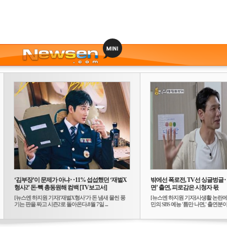
‘김부장’이 문제가 아냐‥11% 섭섭했던 ‘재벌X
밖에선 폭로전, TV선 싱글벙글
형사2’ 돈·빽 총동원해 컴백 [TV보고서]
면’ 출연, 피로감은 시청자 몫
[뉴스엔 하지원 기자]'재벌X형사'가 돈 냄새 물씬 풍
[뉴스엔 하지원 기자]사생활 논란에
기는 판을 짜고 시즌2로 돌아온다.8월 7일 ...
민의 SBS 예능 '틈만 나면,' 출연분이 