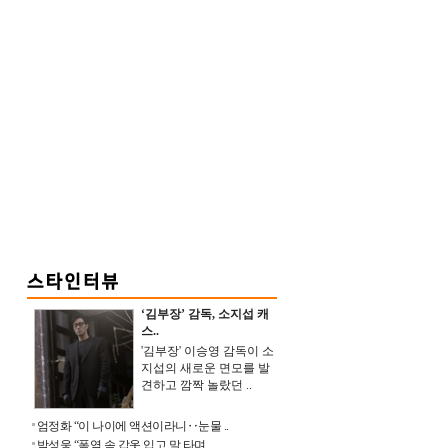
‘김부장’ 감독, 소지섭 캐
스..
'김부장' 이승영 감독이 소
지섭의 새로운 면모를 발
견하고 깜짝 놀랐던 ..
엄정화 “이 나이에 액션이라니‥눈물 ..
박성웅 “폭염 속 갑옷 입고 말 타며 ..