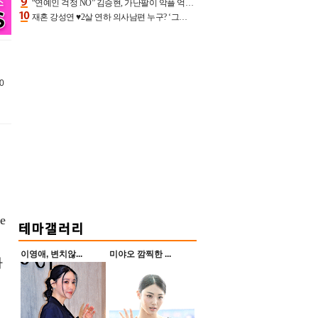
“연예인 걱정 NO” 김승현, 가난팔이 악플 억울할만‥아내+딸과 日 여행
재혼 강성연 ♥2살 연하 의사남편 누구? ‘그알’ 자문의에 훈남 비주얼 초엘리트 스펙 [종합]
0
e
이영애, 변치않...
미야오 깜찍한 ...
하