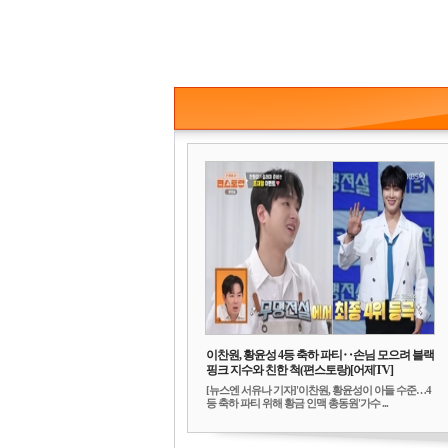
이찬원, 황윤성 4등 축하 파티‥손님 모으려 블랙
핑크 지수와 친한 척(편스토랑)[어제TV]
[뉴스엔 서유나 기자]'이찬원, 황윤성이 아들 수준…4
등 축하 파티 위해 황금 인맥 총동원'가수 ...