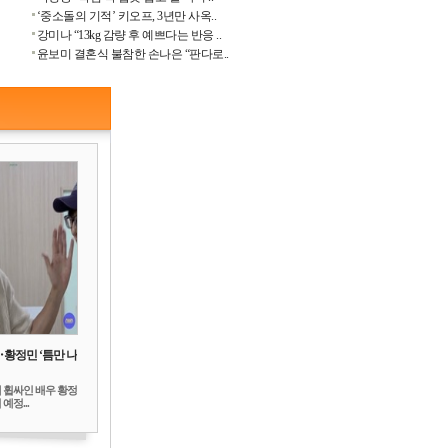
‘중소돌의 기적’ 키오프, 3년만 사옥..
강미나 “13kg 감량 후 예쁘다는 반응 ..
윤보미 결혼식 불참한 손나은 “판다로..
‥황정민 ‘틈만 나
 휩싸인 배우 황정
예정...