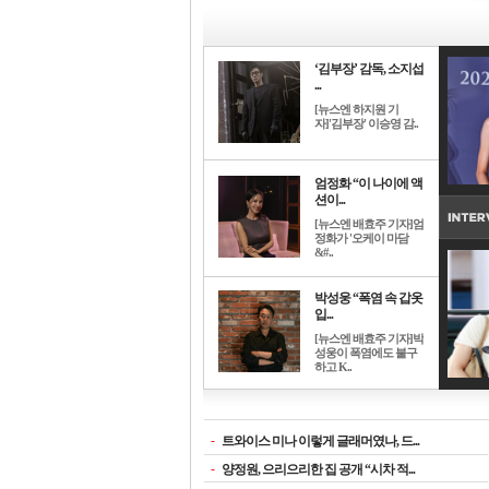
‘김부장’ 감독, 소지섭
...
[뉴스엔 하지원 기
자]'김부장' 이승영 감..
엄정화 “이 나이에 액
션이...
[뉴스엔 배효주 기자]엄
정화가 '오케이 마담
&#..
박성웅 “폭염 속 갑옷
입...
[뉴스엔 배효주 기자]박
성웅이 폭염에도 불구
하고 K..
-
트와이스 미나 이렇게 글래머였나, 드...
-
양정원, 으리으리한 집 공개 “시차 적...