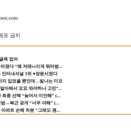
en.com
재배포 금지
 굴욕 없어
졌다 “왜 저래vs이게 워터밤...
스 인터내셔널 3위 ♥장윤서였다
바지 입었을 뿐인데…빛나는 미모
 알아봐서 요요 와야하나 고민”...
종 선택 “늦어서 미안해” (...
→복근 공개 “너무 야해” (...
 아파트 손해 처분 “그래도 괜...