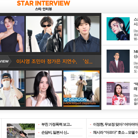
스
시크
[
트
범 &
M
산서
[
자
도 
“매
래 
[
송
들이
-
부친 가정폭력 보고...
-
이정현, 무보정 맞아? 어마어마한
-
손담비, 일본서 신...
-
채시라 “아프다” 호소→모델 이소