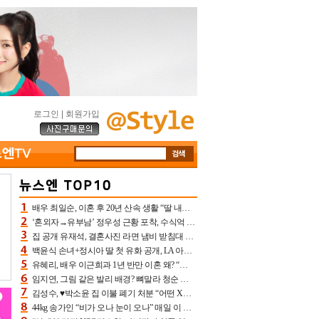
로그인
|
회원가입
배우 최일순, 이혼 후 20년 산속 생활 “딸 내가 버렸다고 원망‥맘 아파”(특종)[어제TV]
‘혼외자→유부남’ 정우성 근황 포착, 수식억 해킹 피해 후배 만났다 “존경하는”
집 공개 유재석, 결혼사진 라면 냄비 받침대 되고 분노‥가족사진도 피해(놀뭐)[어제TV]
백윤식 손녀+정시아 딸 첫 유화 공개, LA 아트쇼→서울국제조각페스타 작가다운 수준급 실력
유혜리, 배우 이근희과 1년 반만 이혼 왜? “식칼 꽂고 의자 던져” 충격 폭로(특종)[어제TV]
임지연, 그림 같은 발리 배경? 뼈말라 청순 비키니 핏에 상대 안 되네
김성수, ♥박소윤 집 이불 폐기 처분 “어떤 X이랑 썼을지 몰라” 질투(신랑수업2)[어제TV]
44kg 송가인 “비가 오나 눈이 오나” 매일 이 운동, 허벅지 근육량 상승+체지방 감소