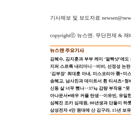
기사제보 및 보도자료 newsen@news
copyrightⓒ 뉴스엔. 무단전재 & 
김혜수, 김지훈과 부부 케미 ‘얼빡샷’에도
지퍼 스르륵 내리더니‥비비, 선정성 논란 터
‘김부장’ 최대훈 아내, 미스코리아 善+미
송혜교, 남사친과 데이트서 흰 티셔츠+청
신동 살 너무 뺐나‥37㎏ 감량 부작용 “못
아나운서♥배우 커플 탄생‥이유빈, 유일한 최
심혜진 조카 심재원, 00년생과 단둘이 하룻밤
삼성전자 4만 원대에 산 김구라, 15년 보유