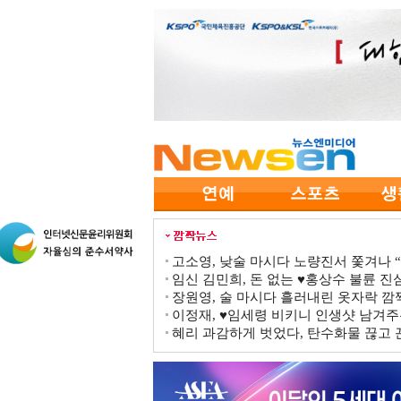
고소영, 낮술 마시다 노량진서 쫓겨나 “점
임신 김민희, 돈 없는 ♥홍상수 불륜 진심
장원영, 술 마시다 흘러내린 옷자락 
이정재, ♥임세령 비키니 인생샷 남겨주
혜리 과감하게 벗었다, 탄수화물 끊고 끈