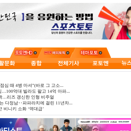
심 때 4병 마셔”(바로 그 고소...
…100억대 빌라도 팔고 14억 아파...
깜짝…리즈 갱신한 인형 비주얼
는 다정남‥파파라치에 걸린 11년차...
 비니키 소화 ‘역대급’