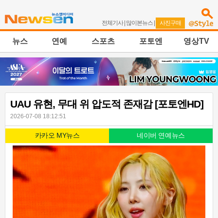
전체기사
|
많이본뉴스
|
사진구매
뉴스
연예
스포츠
포토엔
영상TV
UAU 유현, 무대 위 압도적 존재감 [포토엔HD]
2026-07-08 18:12:51
카카오 MY뉴스
네이버 연예뉴스