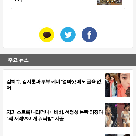
주요 뉴스
김혜수, 김지훈과 부부 케미 ‘얼빡샷’에도 굴욕 없
어
지퍼 스르륵 내리더니‥비비, 선정성 논란 터졌다
“왜 저래vs이게 워터밤” 시끌