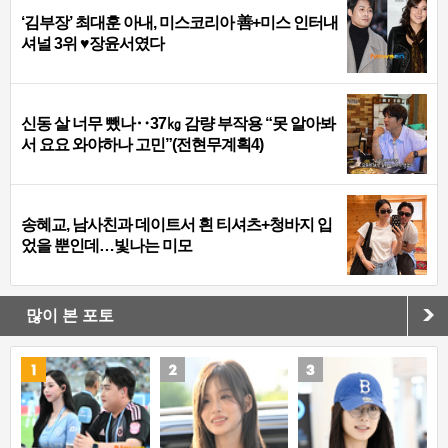
‘김부장’ 최대훈 아내, 미스코리아 善+미스 인터내
셔널 3위 ♥장윤서였다
신동 살 너무 뺐나‥37㎏ 감량 부작용 “못 알아봐
서 요요 와야하나 고민”(전현무계획4)
송혜교, 남사친과 데이트서 흰 티셔츠+청바지 입
었을 뿐인데…빛나는 미모
많이 본 포토