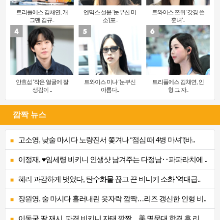
트리플에스 김채연, 개
엔믹스 설윤 ‘눈부신 미
트와이스 쯔위 ‘갓경 쓴
그맨 김규..
소’[포..
훈녀’..
안효섭 ‘작은 얼굴에 잘
트와이스 미나 ‘눈부신
트리플에스 김채연, 인
생김이 ..
아름다..
형 그 자..
깜짝 뉴스
고소영, 낮술 마시다 노량진서 쫓겨나 “점심 때 4병 마셔”(바..
이정재, ♥임세령 비키니 인생샷 남겨주는 다정남‥파파라치에 ..
혜리 과감하게 벗었다, 탄수화물 끊고 끈 비니키 소화 ‘역대급..
장원영, 술 마시다 흘러내린 옷자락 깜짝…리즈 갱신한 인형 비..
이동국 딸 재시, 파격 비키니 자태 깜짝…美 명문대 합격 후 리..