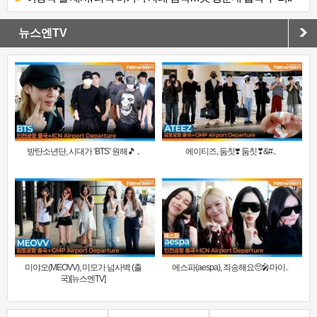
뉴스엔TV
방탄소년단, 시대가 ‘BTS’ 원해🎵 ..
에이티즈, 둠칫❣️ 둠칫❣&#..
미야오(MEOVV), 미모가 넘사벽 (출
에스파(aespa), 죄송해요🥺🎤마이..
국)[뉴스엔TV]