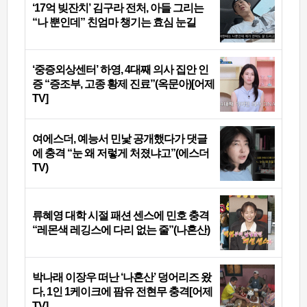
‘17억 빚잔치’ 김구라 전처, 아들 그리는
“나 뿐인데” 친엄마 챙기는 효심 눈길
‘중증외상센터’ 하영, 4대째 의사 집안 인
증 “증조부, 고종 황제 진료”(옥문아)[어제
TV]
여에스더, 예능서 민낯 공개했다가 댓글
에 충격 “눈 왜 저렇게 처졌냐고”(에스더
TV)
류혜영 대학 시절 패션 센스에 민호 충격
“레몬색 레깅스에 다리 없는 줄”(나혼산)
박나래 이장우 떠난 ‘나혼산’ 덩어리즈 왔
다, 1인 1케이크에 팜유 전현무 충격[어제
TV]