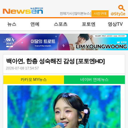
전체기사
|
많이본뉴스
|
사진구매
뉴스
연예
스포츠
포토엔
영상TV
백아연, 한층 성숙해진 감성 [포토엔HD]
2026-07-08 17:54:57
카카오 MY뉴스
네이버 연예뉴스