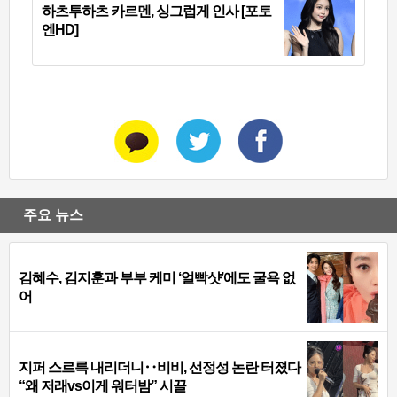
하츠투하츠 카르멘, 싱그럽게 인사 [포토
엔HD]
주요 뉴스
김혜수, 김지훈과 부부 케미 ‘얼빡샷’에도 굴욕 없
어
지퍼 스르륵 내리더니‥비비, 선정성 논란 터졌다
“왜 저래vs이게 워터밤” 시끌