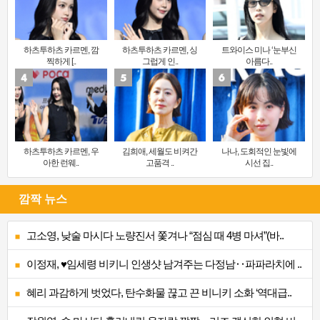
하츠투하츠 카르멘, 깜
하츠투하츠 카르멘, 싱
트와이스 미나 ‘눈부신
찍하게 [..
그럽게 인..
아름다..
하츠투하츠 카르멘, 우
김희애, 세월도 비켜간
나나, 도회적인 눈빛에
아한 런웨..
고품격 ..
시선 집..
깜짝 뉴스
고소영, 낮술 마시다 노량진서 쫓겨나 “점심 때 4병 마셔”(바..
이정재, ♥임세령 비키니 인생샷 남겨주는 다정남‥파파라치에 ..
혜리 과감하게 벗었다, 탄수화물 끊고 끈 비니키 소화 ‘역대급..