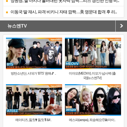
장원영, 술 마시다 흘러내린 옷자락 깜짝…리즈 갱신한 인형 비..
이동국 딸 재시, 파격 비키니 자태 깜짝…美 명문대 합격 후 리..
뉴스엔TV
방탄소년단, 시대가 ‘BTS’ 원해🎵 ..
미야오(MEOVV), 미모가 넘사벽 (출
국)[뉴스엔TV]
에이티즈, 둠칫❣️ 둠칫❣&#..
에스파(aespa), 죄송해요🥺🎤마이..