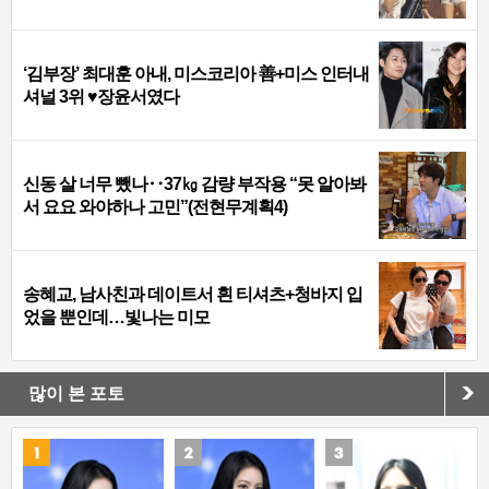
‘김부장’ 최대훈 아내, 미스코리아 善+미스 인터내
셔널 3위 ♥장윤서였다
신동 살 너무 뺐나‥37㎏ 감량 부작용 “못 알아봐
서 요요 와야하나 고민”(전현무계획4)
송혜교, 남사친과 데이트서 흰 티셔츠+청바지 입
었을 뿐인데…빛나는 미모
많이 본 포토