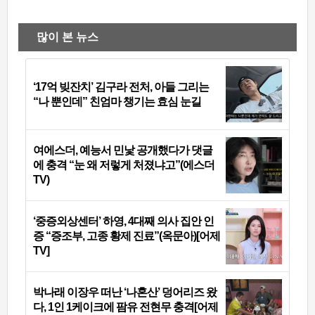
많이 본 뉴스
‘17억 빚잔치’ 김구라 전처, 아들 그리는
“나 뿐인데” 친엄마 챙기는 효심 눈길
여에스더, 예능서 민낯 공개했다가 댓글
에 충격 “눈 왜 저렇게 처졌냐고”(에스더
TV)
‘중증외상센터’ 하영, 4대째 의사 집안 인
증 “증조부, 고종 황제 진료”(옥문아)[어제
TV]
박나래 이장우 떠난 ‘나혼산’ 덩어리즈 왔
다, 1인 1케이크에 팜유 전현무 충격[어제