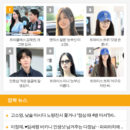
트리플에스 김채연, 개
엔믹스 설윤 ‘눈부신 미
트와이스 쯔위 ‘갓경 쓴
그맨 김규..
소’[포..
훈녀’..
안효섭 ‘작은 얼굴에 잘
트와이스 미나 ‘눈부신
트와이스 쯔위 ‘야구모
생김이 ..
아름다..
자만 써..
깜짝 뉴스
고소영, 낮술 마시다 노량진서 쫓겨나 “점심 때 4병 마셔”(바..
이정재, ♥임세령 비키니 인생샷 남겨주는 다정남‥파파라치에 ..