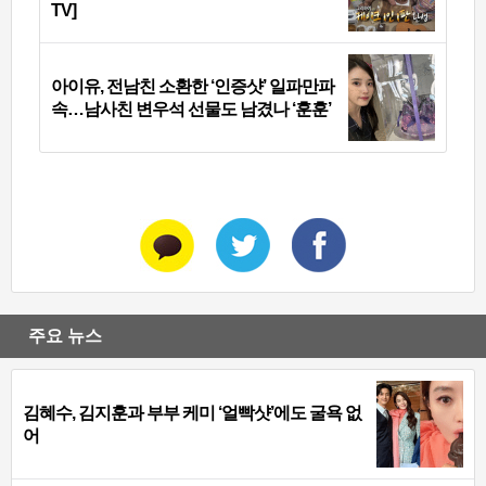
TV]
아이유, 전남친 소환한 ‘인증샷’ 일파만파
속…남사친 변우석 선물도 남겼나 ‘훈훈’
주요 뉴스
김혜수, 김지훈과 부부 케미 ‘얼빡샷’에도 굴욕 없
어