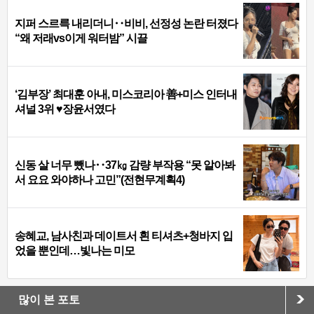
지퍼 스르륵 내리더니‥비비, 선정성 논란 터졌다
“왜 저래vs이게 워터밤” 시끌
‘김부장’ 최대훈 아내, 미스코리아 善+미스 인터내
셔널 3위 ♥장윤서였다
신동 살 너무 뺐나‥37㎏ 감량 부작용 “못 알아봐
서 요요 와야하나 고민”(전현무계획4)
송혜교, 남사친과 데이트서 흰 티셔츠+청바지 입
었을 뿐인데…빛나는 미모
많이 본 포토