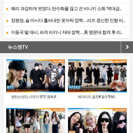
혜리 과감하게 벗었다, 탄수화물 끊고 끈 비니키 소화 ‘역대급..
장원영, 술 마시다 흘러내린 옷자락 깜짝…리즈 갱신한 인형 비..
이동국 딸 재시, 파격 비키니 자태 깜짝…美 명문대 합격 후 리..
뉴스엔TV
방탄소년단, 시대가 ‘BTS’ 원해🎵 ..
에이티즈, 둠칫❣️ 둠칫❣&#..