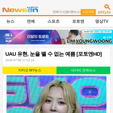
전체기사
|
많이본뉴스
|
사진구매
뉴스
연예
스포츠
포토엔
영상TV
UAU 유현, 눈을 뗄 수 없는 예쁨 [포토엔HD]
2026-07-08 17:53:18
카카오 MY뉴스
네이버 연예뉴스