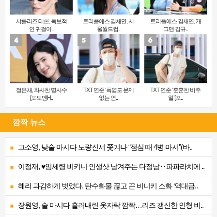
샤를리즈 테론, 독보적
트리플에스 김채연, 서
트리플에스 김채연, 개
인 귀걸이..
울월드컵..
그맨 김규..
정은채, 화사한 명사수
TXT 연준 ‘폭염도 문제
TXT 연준 ‘훈훈한 비주
[포토엔H..
없는 연..
얼’[포..
깜짝 뉴스
고소영, 낮술 마시다 노량진서 쫓겨나 “점심 때 4병 마셔”(바..
이정재, ♥임세령 비키니 인생샷 남겨주는 다정남‥파파라치에 ..
혜리 과감하게 벗었다, 탄수화물 끊고 끈 비니키 소화 ‘역대급..
장원영, 술 마시다 흘러내린 옷자락 깜짝…리즈 갱신한 인형 비..