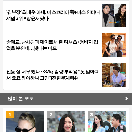
‘김부장’ 최대훈 아내, 미스코리아 善+미스 인터내
셔널 3위 ♥장윤서였다
송혜교, 남사친과 데이트서 흰 티셔츠+청바지 입
었을 뿐인데…빛나는 미모
신동 살 너무 뺐나‥37㎏ 감량 부작용 “못 알아봐
서 요요 와야하나 고민”(전현무계획4)
많이 본 포토