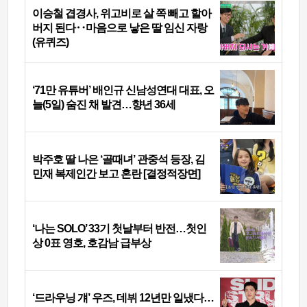
이승철 겹경사, 위고비로 살 쪽 빼고 할아
버지 된다‥마음으로 낳은 딸 임신 자랑
(유퀴즈)
‘71만 유튜버’ 배인규 신남성연대 대표, 오
늘(5일) 숨진 채 발견…향년 36세
박주호 딸 나은 ‘골때녀’ 관중석 등장, 김
민재 복제인간 보고 혼란 [결정적장면]
‘나는 SOLO’ 33기 첫날부터 반전…첫인
상 0표 영호, 호감남 급부상
‘드라우닝 걔’ 우즈, 데뷔 12년만 일냈다…