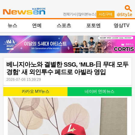
전체기사
|
많이본뉴스
|
사진구매
뉴스
연예
스포츠
포토엔
영상TV
베니지아노와 결별한 SSG, ‘MLB-日 무대 모두
경험’ 새 외인투수 페드로 아빌라 영입
2026-07-08 15:39:29
카카오 MY뉴스
네이버 연예뉴스