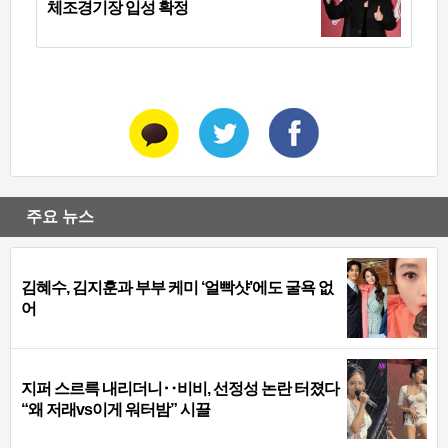
체조경기장 입성 확정
주요 뉴스
김혜수, 김지훈과 부부 케미 ‘얼빡샷’에도 굴욕 없
어
지퍼 스르륵 내리더니‥비비, 선정성 논란 터졌다
“왜 저래vs이게 워터밤” 시끌