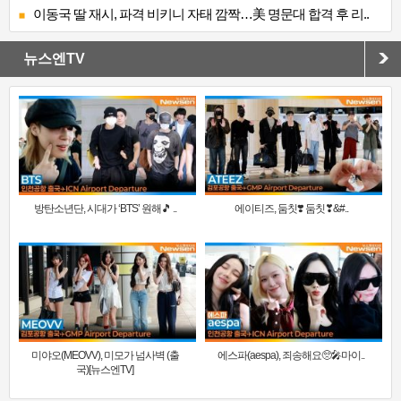
이동국 딸 재시, 파격 비키니 자태 깜짝…美 명문대 합격 후 리..
뉴스엔TV
방탄소년단, 시대가 ‘BTS’ 원해🎵 ..
에이티즈, 둠칫❣️ 둠칫❣&#..
미야오(MEOVV), 미모가 넘사벽 (출
에스파(aespa), 죄송해요🥺🎤마이..
국)[뉴스엔TV]