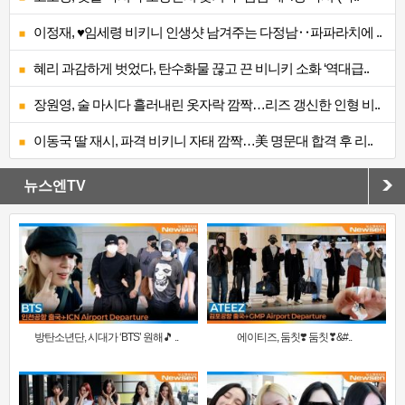
이정재, ♥임세령 비키니 인생샷 남겨주는 다정남‥파파라치에 ..
혜리 과감하게 벗었다, 탄수화물 끊고 끈 비니키 소화 ‘역대급..
장원영, 술 마시다 흘러내린 옷자락 깜짝…리즈 갱신한 인형 비..
이동국 딸 재시, 파격 비키니 자태 깜짝…美 명문대 합격 후 리..
뉴스엔TV
방탄소년단, 시대가 ‘BTS’ 원해🎵 ..
에이티즈, 둠칫❣️ 둠칫❣&#..