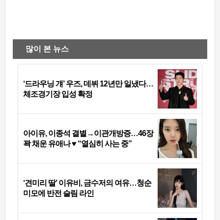
많이 본 뉴스
‘드라우닝 걔’ 우즈, 데뷔 12년만 일냈다…
체조경기장 입성 확정
아이유, 이종석 결별→이관개방증…46장
꽉 채운 유애나 ♥ “열심히 사는 중”
‘견미리 딸’ 이유비, 금수저의 여유…청순
미모에 반전 슬림 라인