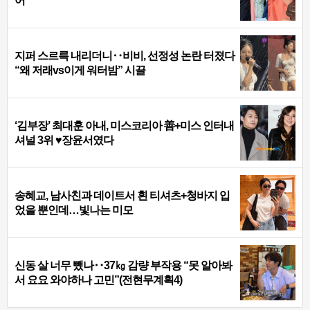
어
지퍼 스르륵 내리더니‥비비, 선정성 논란 터졌다
“왜 저래vs이게 워터밤” 시끌
‘김부장’ 최대훈 아내, 미스코리아 善+미스 인터내
셔널 3위 ♥장윤서였다
송혜교, 남사친과 데이트서 흰 티셔츠+청바지 입
었을 뿐인데…빛나는 미모
신동 살 너무 뺐나‥37㎏ 감량 부작용 “못 알아봐
서 요요 와야하나 고민”(전현무계획4)