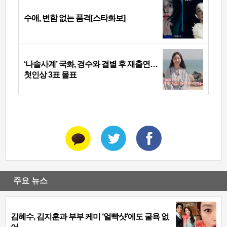
수애, 변함 없는 품격[스타화보]
‘나솔사계’ 국화, 경수와 결별 후 재출연…
첫인상 3표 몰표
주요 뉴스
김혜수, 김지훈과 부부 케미 ‘얼빡샷’에도 굴욕 없