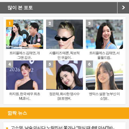
많이 본 포토
트리플에스 김채연, 개
샤를리즈 테론, 독보적
트리플에스 김채연, 서
그맨 김규..
인 귀걸이..
울월드컵..
하지원, 한국 배우 최초
정은채, 화사한 명사수
엔믹스 설윤 ‘눈부신 미
MLB 시..
[포토엔H..
소’[포..
깜짝 뉴스
고소영, 낮술 마시다 노량진서 쫓겨나 “점심 때 4병 마셔”(바..