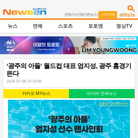
전체기사
|
많이본뉴스
|
사진구매
뉴스
연예
스포츠
포토엔
영상TV
‘광주의 아들’ 월드컵 대표 엄지성, 광주 홈경기
뜬다
2026-07-08 15:19:05
카카오 MY뉴스
네이버 연예뉴스