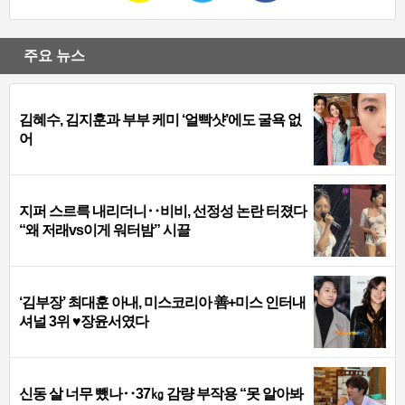
주요 뉴스
김혜수, 김지훈과 부부 케미 ‘얼빡샷’에도 굴욕 없
어
지퍼 스르륵 내리더니‥비비, 선정성 논란 터졌다
“왜 저래vs이게 워터밤” 시끌
‘김부장’ 최대훈 아내, 미스코리아 善+미스 인터내
셔널 3위 ♥장윤서였다
신동 살 너무 뺐나‥37㎏ 감량 부작용 “못 알아봐