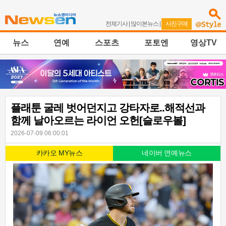
전체기사
|
많이본뉴스
|
사진구매
뉴스
연예
스포츠
포토엔
영상TV
플래툰 굴레 벗어던지고 강타자로..해적선과
함께 날아오르는 라이언 오헌[슬로우볼]
2026-07-09 06:00:01
카카오 MY뉴스
네이버 연예뉴스