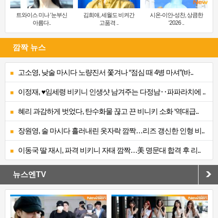
트와이스 미나 ‘눈부신
김희애, 세월도 비켜간
시온-이안-성찬, 상큼한
아름다..
고품격 ..
‘2026 ..
깜짝 뉴스
고소영, 낮술 마시다 노량진서 쫓겨나 “점심 때 4병 마셔”(바..
이정재, ♥임세령 비키니 인생샷 남겨주는 다정남‥파파라치에 ..
혜리 과감하게 벗었다, 탄수화물 끊고 끈 비니키 소화 ‘역대급..
장원영, 술 마시다 흘러내린 옷자락 깜짝…리즈 갱신한 인형 비..
이동국 딸 재시, 파격 비키니 자태 깜짝…美 명문대 합격 후 리..
뉴스엔TV