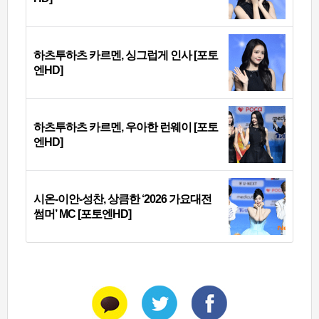
하츠투하츠 카르멘, 싱그럽게 인사 [포토
엔HD]
하츠투하츠 카르멘, 우아한 런웨이 [포토
엔HD]
시온-이안-성찬, 상큼한 ‘2026 가요대전
썸머’ MC [포토엔HD]