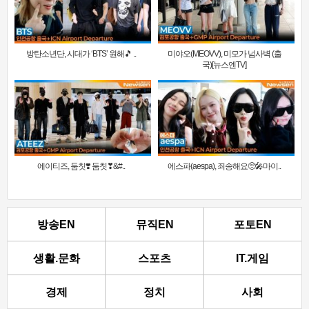
방탄소년단, 시대가 ‘BTS’ 원해🎵 ..
미야오(MEOVV), 미모가 넘사벽 (출
국)[뉴스엔TV]
에이티즈, 둠칫❣️ 둠칫❣&#..
에스파(aespa), 죄송해요🥺🎤마이..
방송EN
뮤직EN
포토EN
생활.문화
스포츠
IT.게임
경제
정치
사회