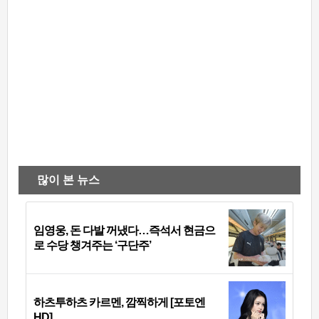
많이 본 뉴스
임영웅, 돈 다발 꺼냈다…즉석서 현금으
로 수당 챙겨주는 ‘구단주’
하츠투하츠 카르멘, 깜찍하게 [포토엔
HD]