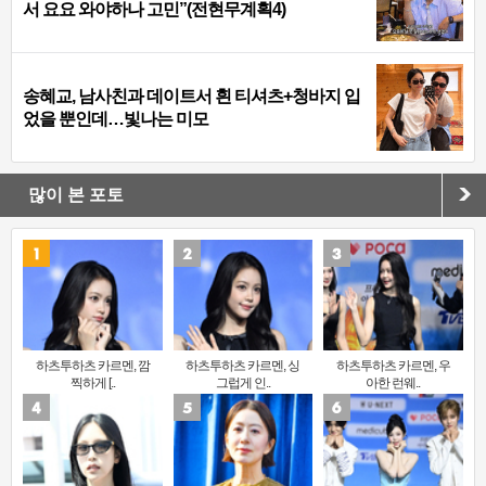
서 요요 와야하나 고민”(전현무계획4)
송혜교, 남사친과 데이트서 흰 티셔츠+청바지 입
었을 뿐인데…빛나는 미모
많이 본 포토
하츠투하츠 카르멘, 깜
하츠투하츠 카르멘, 싱
하츠투하츠 카르멘, 우
찍하게 [..
그럽게 인..
아한 런웨..