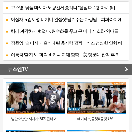
고소영, 낮술 마시다 노량진서 쫓겨나 “점심 때 4병 마셔”(바..
이정재, ♥임세령 비키니 인생샷 남겨주는 다정남‥파파라치에 ..
혜리 과감하게 벗었다, 탄수화물 끊고 끈 비니키 소화 ‘역대급..
장원영, 술 마시다 흘러내린 옷자락 깜짝…리즈 갱신한 인형 비..
이동국 딸 재시, 파격 비키니 자태 깜짝…美 명문대 합격 후 리..
뉴스엔TV
방탄소년단, 시대가 ‘BTS’ 원해🎵 ..
에이티즈, 둠칫❣️ 둠칫❣&#..