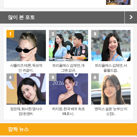
많이 본 포토
샤를리즈 테론, 독보적
트리플에스 김채연, 개
트리플에스 김채연, 서
인 귀걸이..
그맨 김규..
울월드컵..
정은채, 화사한 명사수
하지원, 한국 배우 최초
엔믹스 설윤 ‘눈부신 미
[포토엔H..
MLB 시..
소’[포..
깜짝 뉴스