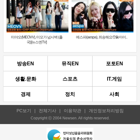
미야오(MEOVV), 미모가 넘사벽 (출
에스파(aespa), 죄송해요🥺🎤마이..
국)[뉴스엔TV]
방송EN
뮤직EN
포토EN
생활.문화
스포츠
IT.게임
경제
정치
사회
PC보기
|
전체기사
|
이용약관
|
개인정보처리방침
Copyright ⓒ 2004 Newsen. All rights reserved.