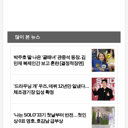
많이 본 뉴스
박주호 딸 나은 ‘골때녀’ 관중석 등장, 김
민재 복제인간 보고 혼란 [결정적장면]
‘드라우닝 걔’ 우즈, 데뷔 12년만 일냈다…
체조경기장 입성 확정
‘나는 SOLO’ 33기 첫날부터 반전…첫인
상 0표 영호, 호감남 급부상