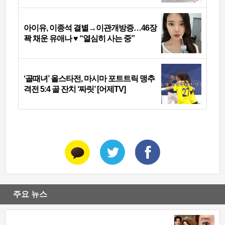
아이유, 이종석 결별→이관개방증…46장
꽉 채운 유애나 ♥ “열심히 사는 중”
‘골때녀’ 올스타전, 마시마 포트트릭 맹추
격전 5:4 골 잔치 ‘짜릿’ [어제TV]
주요 뉴스