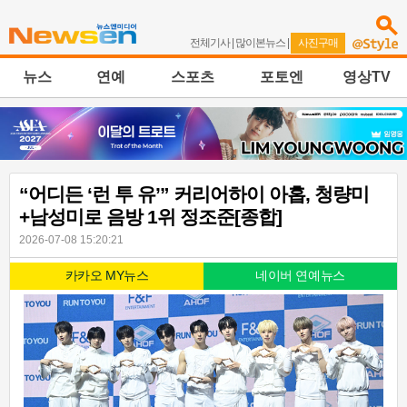
전체기사
|
많이본뉴스
|
사진구매
뉴스
연예
스포츠
포토엔
영상TV
“어디든 ‘런 투 유’” 커리어하이 아홉, 청량미
+남성미로 음방 1위 정조준[종합]
2026-07-08 15:20:21
카카오 MY뉴스
네이버 연예뉴스