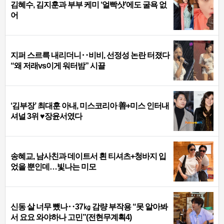
김혜수, 김지훈과 부부 케미 ‘얼빡샷’에도 굴욕 없
어
지퍼 스르륵 내리더니‥비비, 선정성 논란 터졌다
“왜 저래vs이게 워터밤” 시끌
‘김부장’ 최대훈 아내, 미스코리아 善+미스 인터내
셔널 3위 ♥장윤서였다
송혜교, 남사친과 데이트서 흰 티셔츠+청바지 입
었을 뿐인데…빛나는 미모
신동 살 너무 뺐나‥37㎏ 감량 부작용 “못 알아봐
서 요요 와야하나 고민”(전현무계획4)