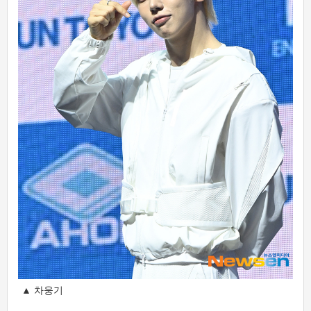
▲ 차웅기