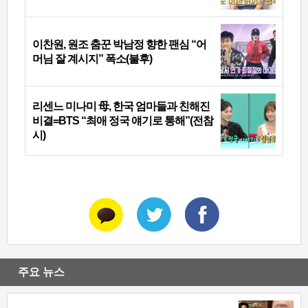
이찬원, 원조 춤꾼 박남정 향한 팬심 “어
머님 잘 계시지” 폭소(불후)
리센느 미나미 母, 한국 엄마들과 친해진
비결=BTS “최애 정국 얘기로 통해”(전참
시)
주요 뉴스