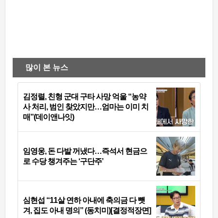
많이 본 뉴스
김정렬, 친형 군대 구타 사망 억울 “농약
사 처리, 범인 찾았지만…엄마는 이미 치
매”(데이앤나잇)
임영웅, 돈 다발 꺼냈다…즉석서 현금으
로 수당 챙겨주는 ‘구단주’
심현섭 “11살 연하 아내에 축의금 다 뺏
겨, 집도 아내 명의” (동치미)[결정적장면]