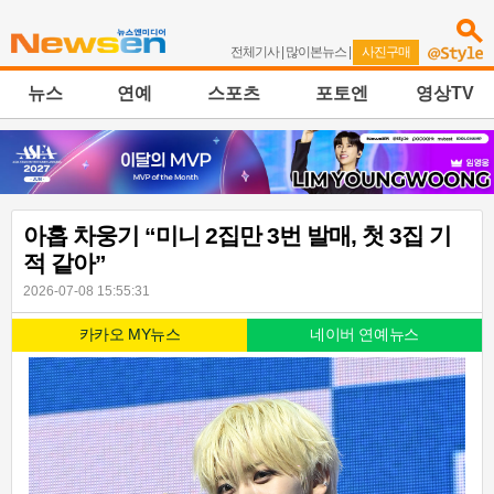
전체기사
|
많이본뉴스
|
사진구매
뉴스
연예
스포츠
포토엔
영상TV
아홉 차웅기 “미니 2집만 3번 발매, 첫 3집 기
적 같아”
2026-07-08 15:55:31
카카오 MY뉴스
네이버 연예뉴스