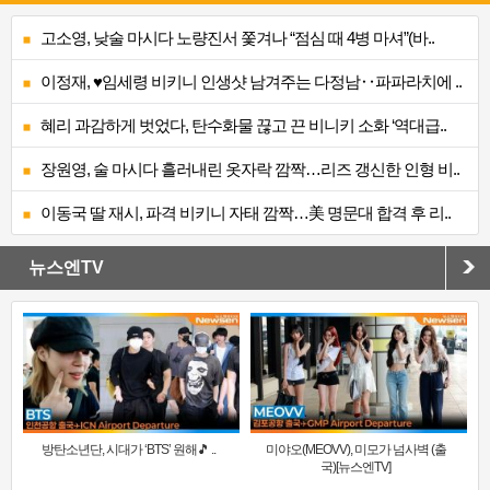
고소영, 낮술 마시다 노량진서 쫓겨나 “점심 때 4병 마셔”(바..
이정재, ♥임세령 비키니 인생샷 남겨주는 다정남‥파파라치에 ..
혜리 과감하게 벗었다, 탄수화물 끊고 끈 비니키 소화 ‘역대급..
장원영, 술 마시다 흘러내린 옷자락 깜짝…리즈 갱신한 인형 비..
이동국 딸 재시, 파격 비키니 자태 깜짝…美 명문대 합격 후 리..
뉴스엔TV
방탄소년단, 시대가 ‘BTS’ 원해🎵 ..
미야오(MEOVV), 미모가 넘사벽 (출
국)[뉴스엔TV]