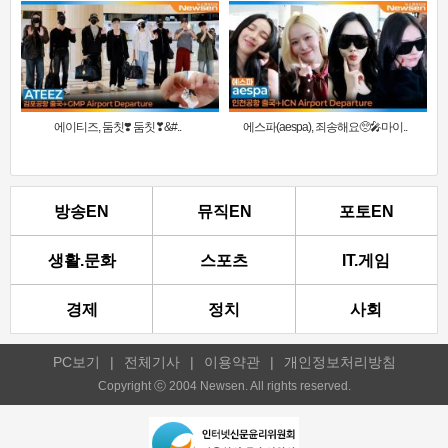
에이티즈, 둠칫❣️ 둠칫❣&#..
에스파(aespa), 죄송해요🥺🎤마이..
방송EN
뮤직EN
포토EN
생활.문화
스포츠
IT.게임
경제
정치
사회
PC보기
|
전체기사
|
이용약관
|
개인정보처리방침
Copyright ⓒ 2004 Newsen. All rights reserved.