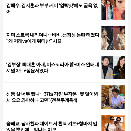
김혜수, 김지훈과 부부 케미 ‘얼빡샷’에도 굴욕 없
어
지퍼 스르륵 내리더니‥비비, 선정성 논란 터졌다
“왜 저래vs이게 워터밤” 시끌
‘김부장’ 최대훈 아내, 미스코리아 善+미스 인터내
셔널 3위 ♥장윤서였다
신동 살 너무 뺐나‥37㎏ 감량 부작용 “못 알아봐
서 요요 와야하나 고민”(전현무계획4)
송혜교, 남사친과 데이트서 흰 티셔츠+청바지 입
었을 뿐인데…빛나는 미모