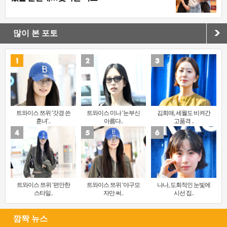
많이 본 포토
트와이스 쯔위 ‘갓경 쓴
트와이스 미나 ‘눈부신
김희애, 세월도 비켜간
훈녀’..
아름다..
고품격 ..
트와이스 쯔위 ‘편안한
트와이스 쯔위 ‘야구모
나나, 도회적인 눈빛에
스타일..
자만 써..
시선 집..
깜짝 뉴스