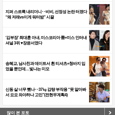
지퍼 스르륵 내리더니‥비비, 선정성 논란 터졌다
“왜 저래vs이게 워터밤” 시끌
‘김부장’ 최대훈 아내, 미스코리아 善+미스 인터내
셔널 3위 ♥장윤서였다
송혜교, 남사친과 데이트서 흰 티셔츠+청바지 입
었을 뿐인데…빛나는 미모
신동 살 너무 뺐나‥37㎏ 감량 부작용 “못 알아봐
서 요요 와야하나 고민”(전현무계획4)
많이 본 포토