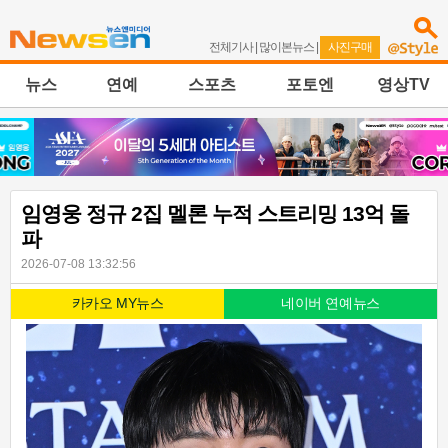
전체기사
|
많이본뉴스
|
사진구매
뉴스
연예
스포츠
포토엔
영상TV
임영웅 정규 2집 멜론 누적 스트리밍 13억 돌
파
2026-07-08 13:32:56
카카오 MY뉴스
네이버 연예뉴스