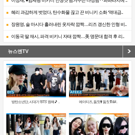
이정재, ♥임세령 비키니 인생샷 남겨주는 다정남‥파파라치에 ..
혜리 과감하게 벗었다, 탄수화물 끊고 끈 비니키 소화 ‘역대급..
장원영, 술 마시다 흘러내린 옷자락 깜짝…리즈 갱신한 인형 비..
이동국 딸 재시, 파격 비키니 자태 깜짝…美 명문대 합격 후 리..
뉴스엔TV
방탄소년단, 시대가 ‘BTS’ 원해🎵 ..
에이티즈, 둠칫❣️ 둠칫❣&#..