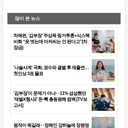
많이 본 뉴스
차예련, ‘김부장’ 주상욱 링거투혼+식스팩
비화 “옷 벗는데 아저씨는 안 된다고”(차
장금)
‘나솔사계’ 국화, 경수와 결별 후 재출연…
첫인상 3표 몰표
‘김부장’이 문제가 아냐‥11% 섭섭했던
‘재벌X형사2’ 돈·빽 총동원해 컴백 [TV보
고서]
원작이 뭐길래‥정해인 강하늘에 장원영