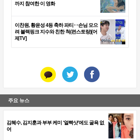
까지 참여한 이 영화
이찬원, 황윤성 4등 축하 파티‥손님 모으
려 블랙핑크 지수와 친한 척(편스토랑)[어
제TV]
주요 뉴스
김혜수, 김지훈과 부부 케미 ‘얼빡샷’에도 굴욕 없
어