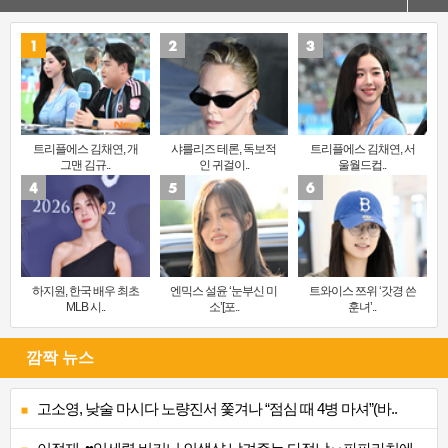
트리플에스 김채연, 개
샤를리즈 테론, 독보적
트리플에스 김채연, 서
그맨 김규..
인 귀걸이..
울월드컵..
하지원, 한국 배우 최초
엔믹스 설윤 ‘눈부신 미
트와이스 쯔위 ‘갓경 쓴
MLB 시..
소’[포..
훈녀’..
깜짝 뉴스
고소영, 낮술 마시다 노량진서 쫓겨나 “점심 때 4병 마셔”(바..