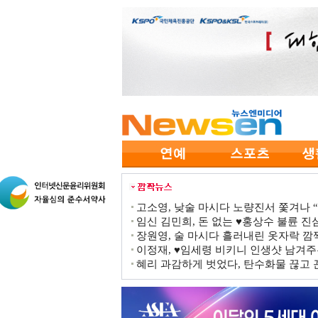
고소영, 낮술 마시다 노량진서 쫓겨나 “점
임신 김민희, 돈 없는 ♥홍상수 불륜 진심
장원영, 술 마시다 흘러내린 옷자락 
이정재, ♥임세령 비키니 인생샷 남겨주
혜리 과감하게 벗었다, 탄수화물 끊고 끈