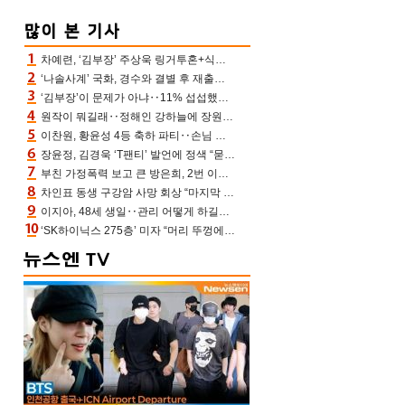
차예련, ‘김부장’ 주상욱 링거투혼+식스팩 비화 “옷 벗는데 아저씨는 안 된다고”(차장금)
‘나솔사계’ 국화, 경수와 결별 후 재출연…첫인상 3표 몰표
‘김부장’이 문제가 아냐‥11% 섭섭했던 ‘재벌X형사2’ 돈·빽 총동원해 컴백 [TV보고서]
원작이 뭐길래‥정해인 강하늘에 장원영까지 참여한 이 영화
이찬원, 황윤성 4등 축하 파티‥손님 모으려 블랙핑크 지수와 친한 척(편스토랑)[어제TV]
장윤정, 김경욱 ‘T팬티’ 발언에 정색 “묻지 않았는데, 그것도 성희롱”(장공장)
부친 가정폭력 보고 큰 방은희, 2번 이혼 후 잠수→母 고독사에 자책(특종세상)[어제TV]
차인표 동생 구강암 사망 회상 “마지막 순간 동생 손 잡아준 신애라, 두고두고 고마워” (신애라이프)
이지아, 48세 생일‥관리 어떻게 하길래 놀라운 동안 미모
‘SK하이닉스 275층’ 미자 “머리 뚜껑에서 사, 주식만 안 해도 돈 버는 것”