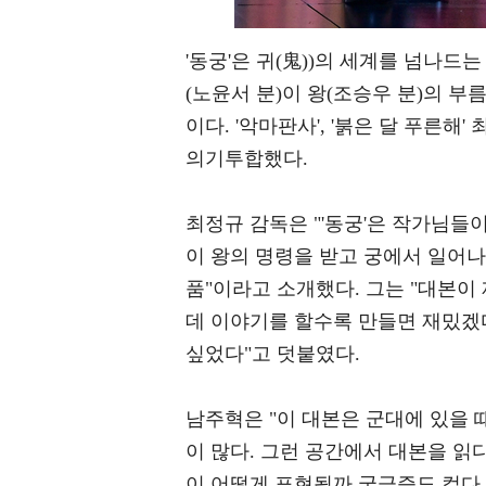
'동궁'은 귀(⻤))의 세계를 넘나드
(노윤서 분)이 왕(조승우 분)의 
이다. '악마판사', '붉은 달 푸른해' 최
의기투합했다.
최정규 감독은 "'동궁'은 작가님
이 왕의 명령을 받고 궁에서 일어나
품"이라고 소개했다. 그는 "대본이
데 이야기를 할수록 만들면 재밌겠
싶었다"고 덧붙였다.
남주혁은 "이 대본은 군대에 있을 
이 많다. 그런 공간에서 대본을 
이 어떻게 표현될까 궁금증도 컸다