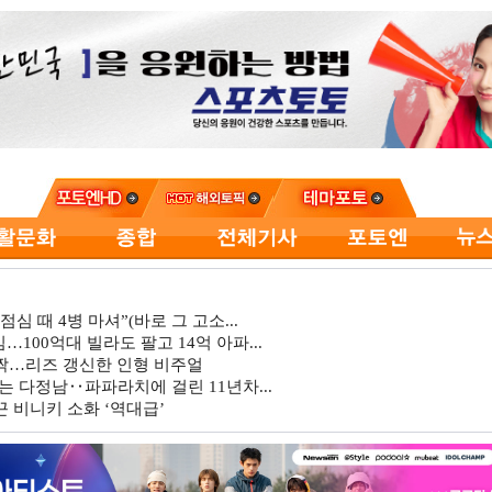
심 때 4병 마셔”(바로 그 고소...
…100억대 빌라도 팔고 14억 아파...
깜짝…리즈 갱신한 인형 비주얼
는 다정남‥파파라치에 걸린 11년차...
 비니키 소화 ‘역대급’