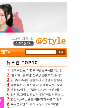
로그인
|
회원가입
배우 최일순, 이혼 후 20년 산속 생활 “딸 내가 버렸다고 원망‥맘 아파”(특종)[어제TV]
‘혼외자→유부남’ 정우성 근황 포착, 수식억 해킹 피해 후배 만났다 “존경하는”
집 공개 유재석, 결혼사진 라면 냄비 받침대 되고 분노‥가족사진도 피해(놀뭐)[어제TV]
백윤식 손녀+정시아 딸 첫 유화 공개, LA 아트쇼→서울국제조각페스타 작가다운 수준급 실력
유혜리, 배우 이근희과 1년 반만 이혼 왜? “식칼 꽂고 의자 던져” 충격 폭로(특종)[어제TV]
임지연, 그림 같은 발리 배경? 뼈말라 청순 비키니 핏에 상대 안 되네
김성수, ♥박소윤 집 이불 폐기 처분 “어떤 X이랑 썼을지 몰라” 질투(신랑수업2)[어제TV]
44kg 송가인 “비가 오나 눈이 오나” 매일 이 운동, 허벅지 근육량 상승+체지방 감소