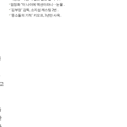
엄정화 “이 나이에 액션이라니‥눈물 ..
‘김부장’ 감독, 소지섭 캐스팅 2번 ..
‘중소돌의 기적’ 키오프, 3년만 사옥..
기
물
는
고
들
간
가