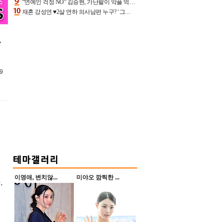
“연예인 걱정 NO” 김승현, 가난팔이 악플 억울할만‥아내+딸과 日 여행
재혼 강성연 ♥2살 연하 의사남편 누구? ‘그알’ 자문의에 훈남 비주얼 초엘리트 스펙 [종합]
9
더
이영애, 변치않...
미야오 깜찍한 ...
.