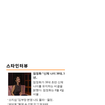
엄정화 “신체 나이 30대, 3
년..
엄정화가 30대 초반 신체
나이를 유지하는 비결을
밝혔다. 엄정화는 8월 4일
서울 ..
소지섭 “김부장 본명 나도 몰라‥들었..
박성웅 “폭염 속 갑옷 입고 말 타며 ..