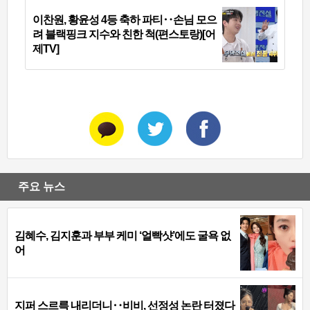
이찬원, 황윤성 4등 축하 파티‥손님 모으
려 블랙핑크 지수와 친한 척(편스토랑)[어
제TV]
주요 뉴스
김혜수, 김지훈과 부부 케미 ‘얼빡샷’에도 굴욕 없
어
지퍼 스르륵 내리더니‥비비, 선정성 논란 터졌다