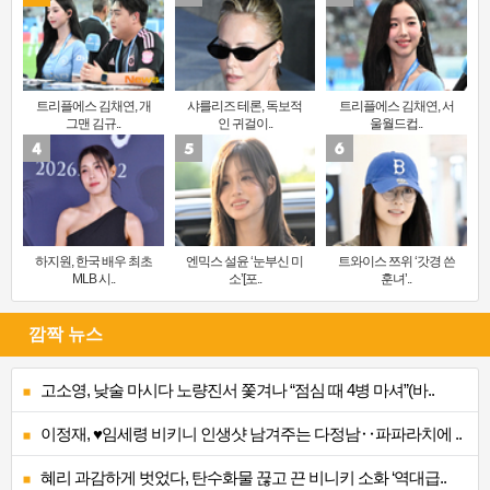
트리플에스 김채연, 개
샤를리즈 테론, 독보적
트리플에스 김채연, 서
그맨 김규..
인 귀걸이..
울월드컵..
하지원, 한국 배우 최초
엔믹스 설윤 ‘눈부신 미
트와이스 쯔위 ‘갓경 쓴
MLB 시..
소’[포..
훈녀’..
깜짝 뉴스
고소영, 낮술 마시다 노량진서 쫓겨나 “점심 때 4병 마셔”(바..
이정재, ♥임세령 비키니 인생샷 남겨주는 다정남‥파파라치에 ..
혜리 과감하게 벗었다, 탄수화물 끊고 끈 비니키 소화 ‘역대급..