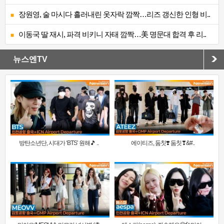
장원영, 술 마시다 흘러내린 옷자락 깜짝…리즈 갱신한 인형 비..
이동국 딸 재시, 파격 비키니 자태 깜짝…美 명문대 합격 후 리..
뉴스엔TV
방탄소년단, 시대가 ‘BTS’ 원해🎵 ..
에이티즈, 둠칫❣️ 둠칫❣&#..