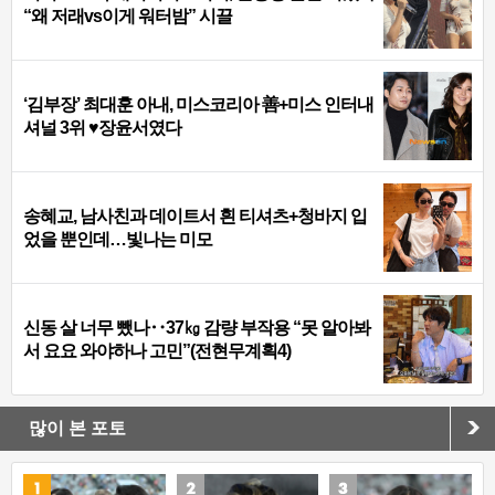
“왜 저래vs이게 워터밤” 시끌
‘김부장’ 최대훈 아내, 미스코리아 善+미스 인터내
셔널 3위 ♥장윤서였다
송혜교, 남사친과 데이트서 흰 티셔츠+청바지 입
었을 뿐인데…빛나는 미모
신동 살 너무 뺐나‥37㎏ 감량 부작용 “못 알아봐
서 요요 와야하나 고민”(전현무계획4)
많이 본 포토