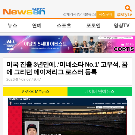
전체기사
|
많이본뉴스
|
사진구매
뉴스
연예
스포츠
포토엔
영상TV
미국 진출 3년만에..‘미네소타 No.1’ 고우석, 꿈
에 그리던 메이저리그 로스터 등록
2026-07-08 07:49:47
카카오 MY뉴스
네이버 연예뉴스