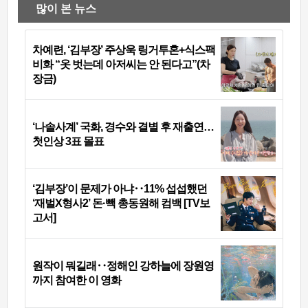
많이 본 뉴스
차예련, ‘김부장’ 주상욱 링거투혼+식스팩
비화 “옷 벗는데 아저씨는 안 된다고”(차
장금)
‘나솔사계’ 국화, 경수와 결별 후 재출연…
첫인상 3표 몰표
‘김부장’이 문제가 아냐‥11% 섭섭했던
‘재벌X형사2’ 돈·빽 총동원해 컴백 [TV보
고서]
원작이 뭐길래‥정해인 강하늘에 장원영
까지 참여한 이 영화