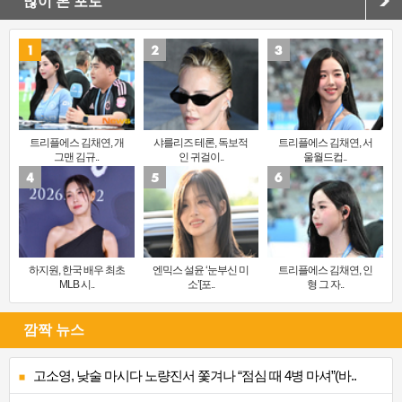
많이 본 포토
트리플에스 김채연, 개
샤를리즈 테론, 독보적
트리플에스 김채연, 서
그맨 김규..
인 귀걸이..
울월드컵..
하지원, 한국 배우 최초
엔믹스 설윤 ‘눈부신 미
트리플에스 김채연, 인
MLB 시..
소’[포..
형 그 자..
깜짝 뉴스
고소영, 낮술 마시다 노량진서 쫓겨나 “점심 때 4병 마셔”(바..