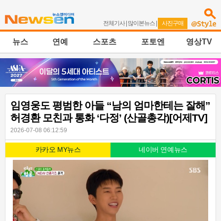
전체기사
|
많이본뉴스
|
사진구매
뉴스
연예
스포츠
포토엔
영상TV
임영웅도 평범한 아들 “남의 엄마한테는 잘해”
허경환 모친과 통화 ‘다정’ (산골총각)[어제TV]
2026-07-08 06:12:59
카카오 MY뉴스
네이버 연예뉴스