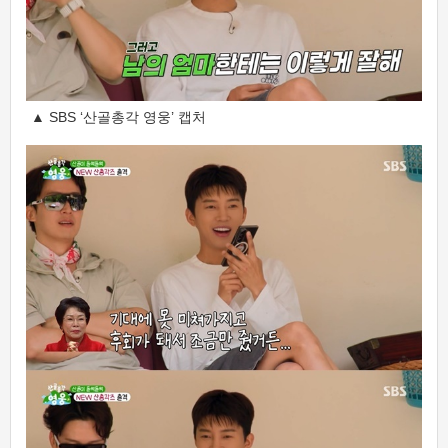
▲ SBS ‘산골총각 영웅’ 캡처