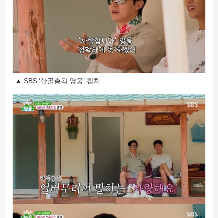
▲ SBS ‘산골총각 영웅’ 캡처