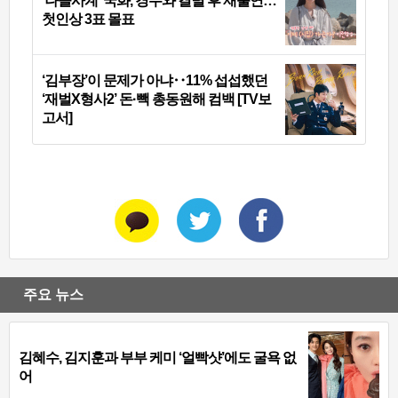
‘나솔사계’ 국화, 경수와 결별 후 재출연…
첫인상 3표 몰표
‘김부장’이 문제가 아냐‥11% 섭섭했던
‘재벌X형사2’ 돈·빽 총동원해 컴백 [TV보
고서]
주요 뉴스
김혜수, 김지훈과 부부 케미 ‘얼빡샷’에도 굴욕 없
어