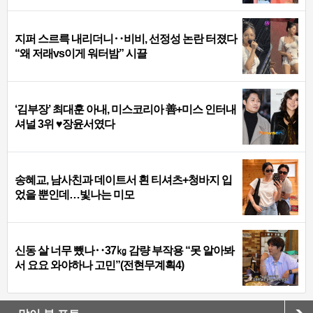
지퍼 스르륵 내리더니‥비비, 선정성 논란 터졌다
“왜 저래vs이게 워터밤” 시끌
‘김부장’ 최대훈 아내, 미스코리아 善+미스 인터내
셔널 3위 ♥장윤서였다
송혜교, 남사친과 데이트서 흰 티셔츠+청바지 입
었을 뿐인데…빛나는 미모
신동 살 너무 뺐나‥37㎏ 감량 부작용 “못 알아봐
서 요요 와야하나 고민”(전현무계획4)