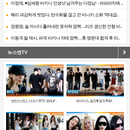
이정재, ♥임세령 비키니 인생샷 남겨주는 다정남‥파파라치에 ..
혜리 과감하게 벗었다, 탄수화물 끊고 끈 비니키 소화 ‘역대급..
장원영, 술 마시다 흘러내린 옷자락 깜짝…리즈 갱신한 인형 비..
이동국 딸 재시, 파격 비키니 자태 깜짝…美 명문대 합격 후 리..
뉴스엔TV
방탄소년단, 시대가 ‘BTS’ 원해🎵 ..
에이티즈, 둠칫❣️ 둠칫❣&#..