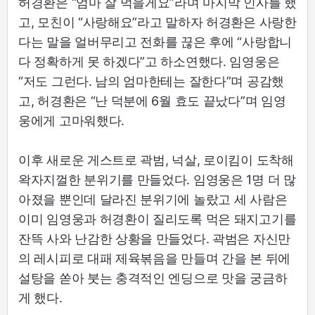
허경환은 “엄마 잘 먹을게요”라며 마지막 인사를 했
고, 모친이 “사랑해요”라고 말하자 허경환은 사랑한
다는 말을 얼버무리고 전화를 끊은 후에 “사랑합니
다 정확하게 못 하겠다”고 하소연했다. 임영웅은
“저도 그런다. 남의 엄마한테는 잘한다”며 공감했
고, 허경환은 “난 덕분에 6월 효도 끝났다”며 임영
웅에게 고마워했다.
이후 새로운 게스트로 곽범, 넉살, 로이킴이 도착해
왁자지껄한 분위기를 만들었다. 임영웅은 1명 더 많
아졌을 뿐인데 달라진 분위기에 놀랐고 세 사람은
이미 임영웅과 허경환이 질리도록 먹은 돼지고기를
잔뜩 사와 난감한 상황을 만들었다. 곽범은 자신만
의 레시피로 대패 제육볶음을 만들며 간을 본 뒤에
설탕을 쏟아 붓는 충격적인 엔딩으로 맛을 궁금하
게 했다.