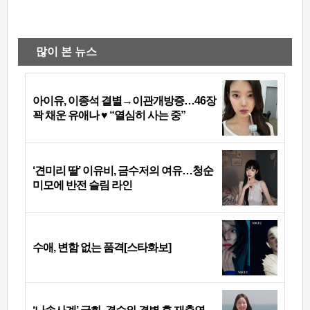
많이 본 뉴스
아이유, 이종석 결별→이관개방증…46장
꽉 채운 유애나 ♥ “열심히 사는 중”
‘견미리 딸’ 이유비, 금수저의 여유…청순
미모에 반전 슬림 라인
수애, 변함 없는 품격[스타화보]