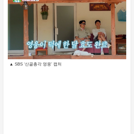
▲ SBS ‘산골총각 영웅’ 캡처