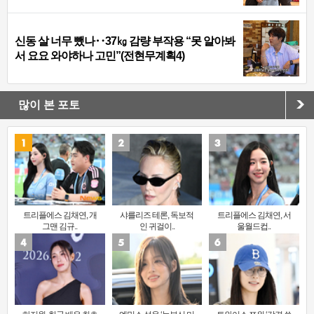
신동 살 너무 뺐나‥37㎏ 감량 부작용 “못 알아봐
서 요요 와야하나 고민”(전현무계획4)
많이 본 포토
트리플에스 김채연, 개
샤를리즈 테론, 독보적
트리플에스 김채연, 서
그맨 김규..
인 귀걸이..
울월드컵..