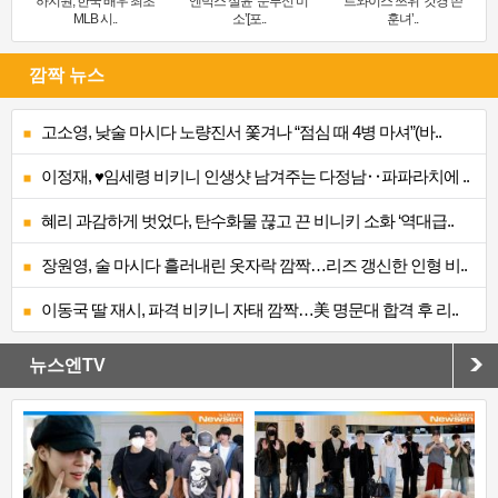
하지원, 한국 배우 최초
엔믹스 설윤 ‘눈부신 미
트와이스 쯔위 ‘갓경 쓴
MLB 시..
소’[포..
훈녀’..
깜짝 뉴스
고소영, 낮술 마시다 노량진서 쫓겨나 “점심 때 4병 마셔”(바..
이정재, ♥임세령 비키니 인생샷 남겨주는 다정남‥파파라치에 ..
혜리 과감하게 벗었다, 탄수화물 끊고 끈 비니키 소화 ‘역대급..
장원영, 술 마시다 흘러내린 옷자락 깜짝…리즈 갱신한 인형 비..
이동국 딸 재시, 파격 비키니 자태 깜짝…美 명문대 합격 후 리..
뉴스엔TV