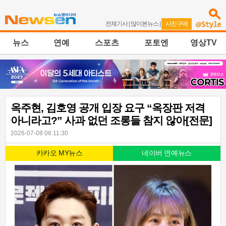
전체기사
|
많이본뉴스
|
사진구매
뉴스
연예
스포츠
포토엔
영상TV
옥주현, 김호영 공개 입장 요구 “옥장판 저격
아니라고?” 사과 없던 조롱들 참지 않아[전문]
2026-07-08 06:11:30
카카오 MY뉴스
네이버 연예뉴스