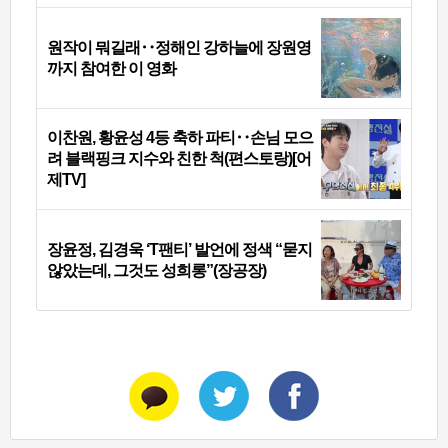
원작이 뭐길래‥정해인 강하늘에 장원영
까지 참여한 이 영화
이찬원, 황윤성 4등 축하 파티‥손님 모으
려 블랙핑크 지수와 친한 척(편스토랑)[어
제TV]
장윤정, 김경욱 ‘T팬티’ 발언에 정색 “묻지
않았는데, 그것도 성희롱”(장공장)