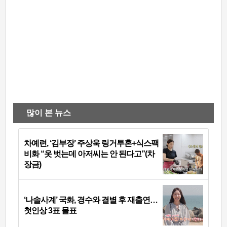
많이 본 뉴스
차예련, ‘김부장’ 주상욱 링거투혼+식스팩
비화 “옷 벗는데 아저씨는 안 된다고”(차
장금)
‘나솔사계’ 국화, 경수와 결별 후 재출연…
첫인상 3표 몰표