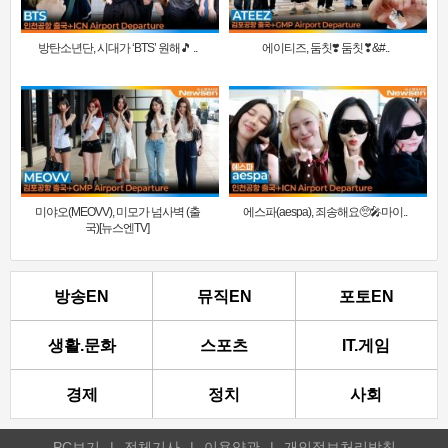
방탄소년단, 시대가 ‘BTS’ 원해🎵 ..
에이티즈, 둠칫❣️ 둠칫❣&#..
미야오(MEOVV), 미모가 넘사벽 (출
에스파(aespa), 죄송해요🥺🎤마이..
국)[뉴스엔TV]
방송EN
뮤직EN
포토EN
생활.문화
스포츠
IT.게임
경제
정치
사회
PC보기
|
전체기사
|
이용약관
|
개인정보처리방침