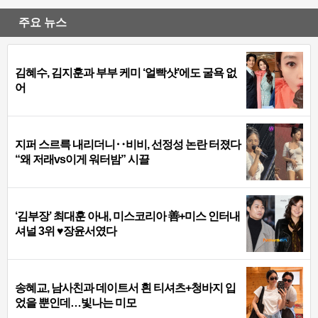
주요 뉴스
김혜수, 김지훈과 부부 케미 ‘얼빡샷’에도 굴욕 없
어
지퍼 스르륵 내리더니‥비비, 선정성 논란 터졌다
“왜 저래vs이게 워터밤” 시끌
‘김부장’ 최대훈 아내, 미스코리아 善+미스 인터내
셔널 3위 ♥장윤서였다
송혜교, 남사친과 데이트서 흰 티셔츠+청바지 입
었을 뿐인데…빛나는 미모