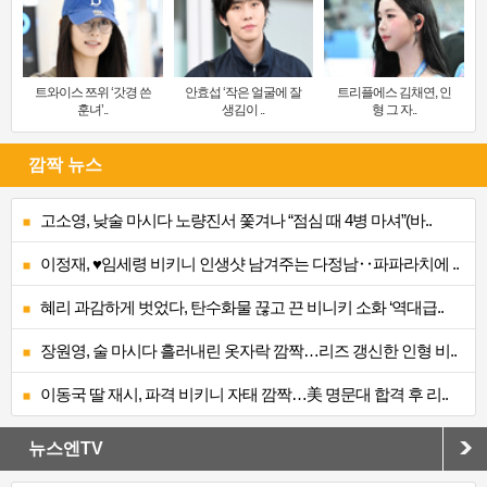
트와이스 쯔위 ‘갓경 쓴
안효섭 ‘작은 얼굴에 잘
트리플에스 김채연, 인
훈녀’..
생김이 ..
형 그 자..
깜짝 뉴스
고소영, 낮술 마시다 노량진서 쫓겨나 “점심 때 4병 마셔”(바..
이정재, ♥임세령 비키니 인생샷 남겨주는 다정남‥파파라치에 ..
혜리 과감하게 벗었다, 탄수화물 끊고 끈 비니키 소화 ‘역대급..
장원영, 술 마시다 흘러내린 옷자락 깜짝…리즈 갱신한 인형 비..
이동국 딸 재시, 파격 비키니 자태 깜짝…美 명문대 합격 후 리..
뉴스엔TV