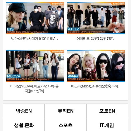
방탄소년단, 시대가 ‘BTS’ 원해🎵 ..
에이티즈, 둠칫❣️ 둠칫❣&#..
미야오(MEOVV), 미모가 넘사벽 (출
에스파(aespa), 죄송해요🥺🎤마이..
국)[뉴스엔TV]
방송EN
뮤직EN
포토EN
생활.문화
스포츠
IT.게임