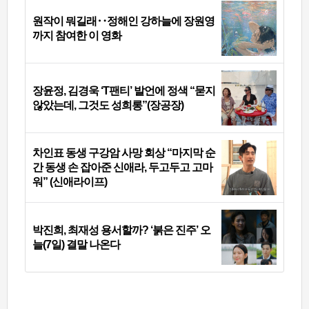
원작이 뭐길래‥정해인 강하늘에 장원영
까지 참여한 이 영화
장윤정, 김경욱 ‘T팬티’ 발언에 정색 “묻지
않았는데, 그것도 성희롱”(장공장)
차인표 동생 구강암 사망 회상 “마지막 순
간 동생 손 잡아준 신애라, 두고두고 고마
워” (신애라이프)
박진희, 최재성 용서할까? ‘붉은 진주’ 오
늘(7일) 결말 나온다