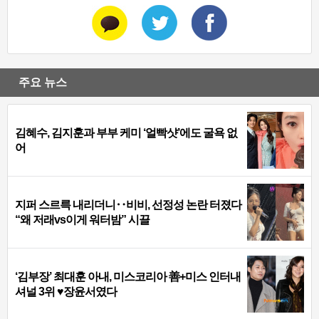
주요 뉴스
김혜수, 김지훈과 부부 케미 ‘얼빡샷’에도 굴욕 없
어
지퍼 스르륵 내리더니‥비비, 선정성 논란 터졌다
“왜 저래vs이게 워터밤” 시끌
‘김부장’ 최대훈 아내, 미스코리아 善+미스 인터내
셔널 3위 ♥장윤서였다