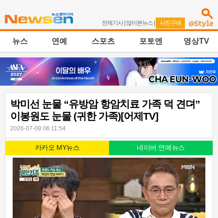
전체기사
|
많이본뉴스
|
사진구매
뉴스
연예
스포츠
포토엔
영상TV
박미선 눈물 “유방암 항암치료 가족 덕 견뎌”
이봉원도 눈물 (귀한 가족)[어제TV]
2026-07-08 06:11:54
카카오 MY뉴스
네이버 연예뉴스