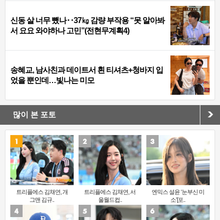
신동 살 너무 뺐나‥37㎏ 감량 부작용 “못 알아봐
서 요요 와야하나 고민”(전현무계획4)
송혜교, 남사친과 데이트서 흰 티셔츠+청바지 입
었을 뿐인데…빛나는 미모
많이 본 포토
트리플에스 김채연, 개
트리플에스 김채연, 서
엔믹스 설윤 ‘눈부신 미
그맨 김규..
울월드컵..
소’[포..