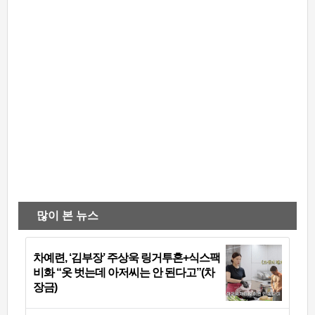
많이 본 뉴스
차예련, ‘김부장’ 주상욱 링거투혼+식스팩
비화 “옷 벗는데 아저씨는 안 된다고”(차
장금)