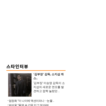
‘김부장’ 감독, 소지섭 캐
스..
'김부장' 이승영 감독이 소
지섭의 새로운 면모를 발
견하고 깜짝 놀랐던 ..
엄정화 “이 나이에 액션이라니‥눈물 ..
박성웅 “폭염 속 갑옷 입고 말 타며 ..