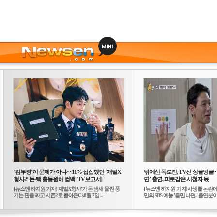
‘김부장’이 문제가 아냐‥11% 섭섭했던 ‘재벌X
밖에선 폭로전, TV선 싱글벙글
형사2’ 돈·빽 총동원해 컴백 [TV보고서]
면’ 출연, 피로감은 시청자 몫
[뉴스엔 하지원 기자]'재벌X형사'가 돈 냄새 물씬 풍
[뉴스엔 하지원 기자]사생활 논란에
기는 판을 짜고 시즌2로 돌아온다.8월 7일 ...
민의 SBS 예능 '틈만 나면,' 출연분이 