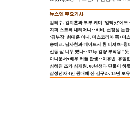
김혜수, 김지훈과 부부 케미 ‘얼빡샷’에도
지퍼 스르륵 내리더니‥비비, 선정성 논란 터
‘김부장’ 최대훈 아내, 미스코리아 善+미
송혜교, 남사친과 데이트서 흰 티셔츠+청
신동 살 너무 뺐나‥37㎏ 감량 부작용 “못
아나운서♥배우 커플 탄생‥이유빈, 유일한 최
심혜진 조카 심재원, 00년생과 단둘이 하룻밤
삼성전자 4만 원대에 산 김구라, 15년 보유