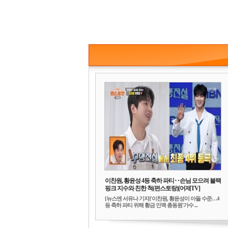
이찬원, 황윤성 4등 축하 파티‥손님 모으려 블랙
핑크 지수와 친한 척(편스토랑)[어제TV]
[뉴스엔 서유나 기자]'이찬원, 황윤성이 아들 수준…4
등 축하 파티 위해 황금 인맥 총동원'가수 ...