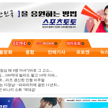
심 때 4병 마셔”(바로 그 고소...
…100억대 빌라도 팔고 14억 아파...
깜짝…리즈 갱신한 인형 비주얼
는 다정남‥파파라치에 걸린 11년차...
 비니키 소화 ‘역대급’