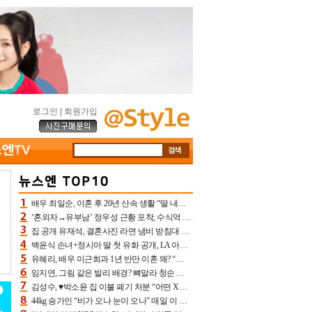
로그인
|
회원가입
배우 최일순, 이혼 후 20년 산속 생활 “딸 내가 버렸다고 원망‥맘 아파”(특종)[어제TV]
‘혼외자→유부남’ 정우성 근황 포착, 수식억 해킹 피해 후배 만났다 “존경하는”
집 공개 유재석, 결혼사진 라면 냄비 받침대 되고 분노‥가족사진도 피해(놀뭐)[어제TV]
백윤식 손녀+정시아 딸 첫 유화 공개, LA 아트쇼→서울국제조각페스타 작가다운 수준급 실력
유혜리, 배우 이근희과 1년 반만 이혼 왜? “식칼 꽂고 의자 던져” 충격 폭로(특종)[어제TV]
임지연, 그림 같은 발리 배경? 뼈말라 청순 비키니 핏에 상대 안 되네
김성수, ♥박소윤 집 이불 폐기 처분 “어떤 X이랑 썼을지 몰라” 질투(신랑수업2)[어제TV]
44kg 송가인 “비가 오나 눈이 오나” 매일 이 운동, 허벅지 근육량 상승+체지방 감소