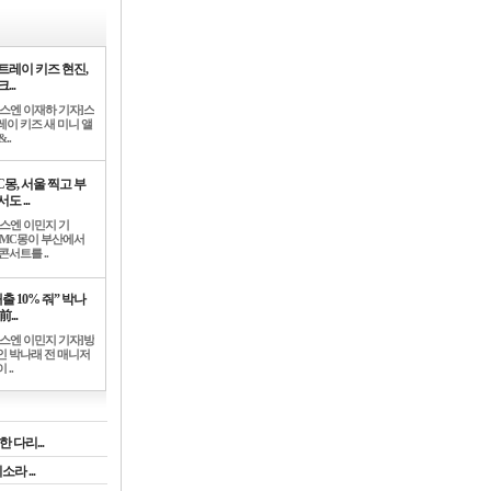
트레이 키즈 현진,
...
뉴스엔 이재하 기자]스
레이 키즈 새 미니 앨
..
C몽, 서울 찍고 부
도 ...
뉴스엔 이민지 기
]MC몽이 부산에서
콘서트를 ..
출 10% 줘” 박나
前...
뉴스엔 이민지 기자]방
인 박나래 전 매니저
 ..
 다리...
라 ...