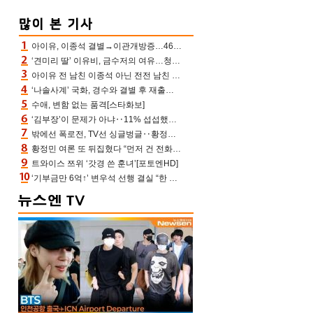
아이유, 이종석 결별→이관개방증…46장 꽉 채운 유애나 ♥ “열심히 사는 중”
‘견미리 딸’ 이유비, 금수저의 여유…청순 미모에 반전 슬림 라인
아이유 전 남친 이종석 아닌 전전 남친 장기하 소환 ‘별일 없이 산다’ 선곡…46장에 꾹 눌러 담은 근황
‘나솔사계’ 국화, 경수와 결별 후 재출연…첫인상 3표 몰표
수애, 변함 없는 품격[스타화보]
‘김부장’이 문제가 아냐‥11% 섭섭했던 ‘재벌X형사2’ 돈·빽 총동원해 컴백 [TV보고서]
밖에선 폭로전, TV선 싱글벙글‥황정민 ‘틈만 나면’ 출연, 피로감은 시청자 몫
황정민 여론 또 뒤집혔다 “먼저 건 전화 62통, 그만 연락해” vs 女팬 “녹취 다 올려” 진흙탕 싸움
트와이스 쯔위 ‘갓경 쓴 훈녀’[포토엔HD]
‘기부금만 6억↑’ 변우석 선행 결실 “한 아이 치료 마쳐”‥‘유캠’ 출연자가 전한 미담