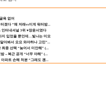
 굴욕 없어
졌다 “왜 저래vs이게 워터밤...
스 인터내셔널 3위 ♥장윤서였다
바지 입었을 뿐인데…빛나는 미모
 알아봐서 요요 와야하나 고민”...
종 선택 “늦어서 미안해” (...
→복근 공개 “너무 야해” (...
 아파트 손해 처분 “그래도 괜...