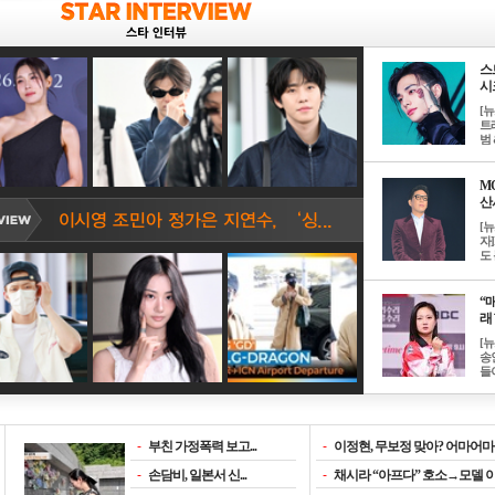
스
시크
[
트
범 &
M
산서
[
자
도 
“매
래 
[
송
들이
-
부친 가정폭력 보고...
-
이정현, 무보정 맞아? 어마어마한
-
손담비, 일본서 신...
-
채시라 “아프다” 호소→모델 이소