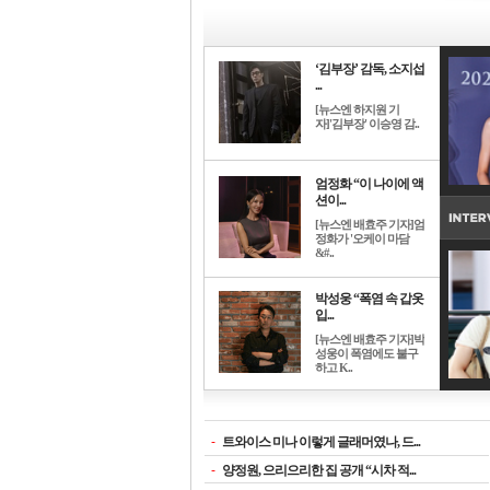
‘김부장’ 감독, 소지섭
...
[뉴스엔 하지원 기
자]'김부장' 이승영 감..
엄정화 “이 나이에 액
션이...
[뉴스엔 배효주 기자]엄
정화가 '오케이 마담
&#..
박성웅 “폭염 속 갑옷
입...
[뉴스엔 배효주 기자]박
성웅이 폭염에도 불구
하고 K..
-
트와이스 미나 이렇게 글래머였나, 드...
-
양정원, 으리으리한 집 공개 “시차 적...