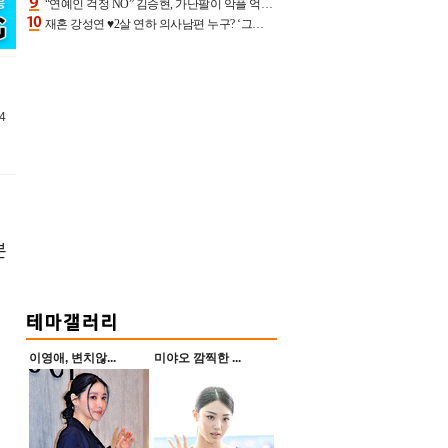
“연예인 걱정 NO” 김승현, 가난팔이 악플 억울할만‥아내+딸과 日 여행
재혼 강성연 ♥2살 연하 의사남편 누구? ‘그알’ 자문의에 훈남 비주얼 초엘리트 스펙 [종합]
4
본
이영애, 변치않...
미야오 깜찍한 ...