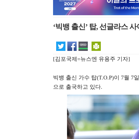
‘빅뱅 출신’ 탑, 선글라스 사
[김포국제=뉴스엔 유용주 기자]
빅뱅 출신 가수 탑(T.O.P)이 7
으로 출국하고 있다.