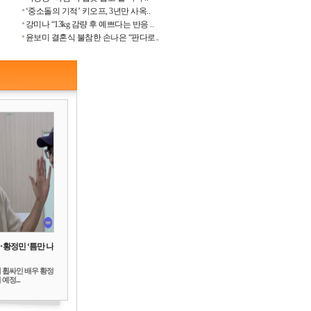
‘중소돌의 기적’ 키오프, 3년만 사옥..
강미나 “13kg 감량 후 예쁘다는 반응 ..
윤보미 결혼식 불참한 손나은 “판다로..
‥황정민 ‘틈만 나
 휩싸인 배우 황정
예정...