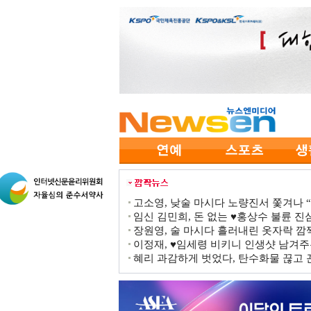
고소영, 낮술 마시다 노량진서 쫓겨나 “점
임신 김민희, 돈 없는 ♥홍상수 불륜 진심
장원영, 술 마시다 흘러내린 옷자락 
이정재, ♥임세령 비키니 인생샷 남겨주
혜리 과감하게 벗었다, 탄수화물 끊고 끈