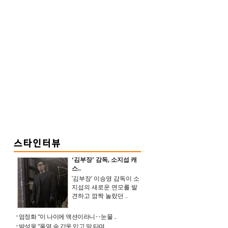
‘김부장’ 감독, 소지섭 캐
스..
'김부장' 이승영 감독이 소
지섭의 새로운 면모를 발
견하고 깜짝 놀랐던 ..
엄정화 “이 나이에 액션이라니‥눈물 ..
박성웅 “폭염 속 갑옷 입고 말 타며 ..