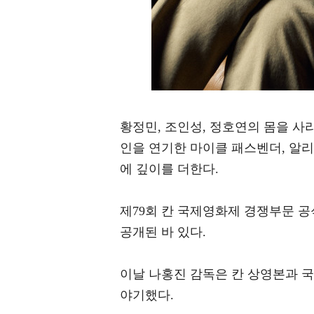
황정민, 조인성, 정호연의 몸을 사
인을 연기한 마이클 패스벤더, 알리
에 깊이를 더한다.
제79회 칸 국제영화제 경쟁부문 공식
공개된 바 있다.
이날 나홍진 감독은 칸 상영본과 국
야기했다.