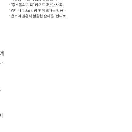
‘중소돌의 기적’ 키오프, 3년만 사옥..
강미나 “13kg 감량 후 예쁘다는 반응 ..
윤보미 결혼식 불참한 손나은 “판다로..
외계
사
초
이