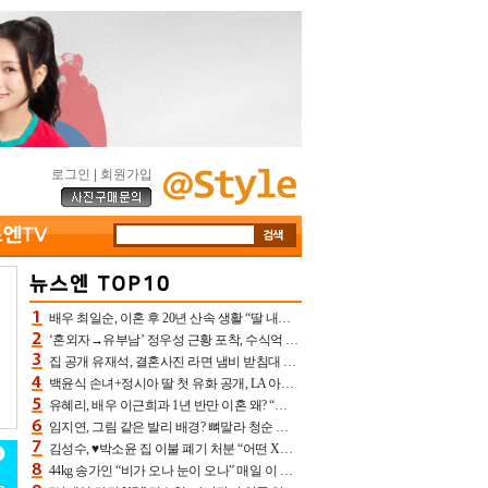
로그인
|
회원가입
배우 최일순, 이혼 후 20년 산속 생활 “딸 내가 버렸다고 원망‥맘 아파”(특종)[어제TV]
‘혼외자→유부남’ 정우성 근황 포착, 수식억 해킹 피해 후배 만났다 “존경하는”
집 공개 유재석, 결혼사진 라면 냄비 받침대 되고 분노‥가족사진도 피해(놀뭐)[어제TV]
백윤식 손녀+정시아 딸 첫 유화 공개, LA 아트쇼→서울국제조각페스타 작가다운 수준급 실력
유혜리, 배우 이근희과 1년 반만 이혼 왜? “식칼 꽂고 의자 던져” 충격 폭로(특종)[어제TV]
임지연, 그림 같은 발리 배경? 뼈말라 청순 비키니 핏에 상대 안 되네
김성수, ♥박소윤 집 이불 폐기 처분 “어떤 X이랑 썼을지 몰라” 질투(신랑수업2)[어제TV]
44kg 송가인 “비가 오나 눈이 오나” 매일 이 운동, 허벅지 근육량 상승+체지방 감소