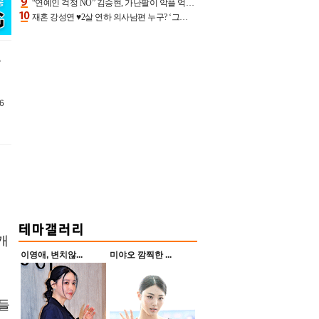
“연예인 걱정 NO” 김승현, 가난팔이 악플 억울할만‥아내+딸과 日 여행
재혼 강성연 ♥2살 연하 의사남편 누구? ‘그알’ 자문의에 훈남 비주얼 초엘리트 스펙 [종합]
6
개
이영애, 변치않...
미야오 깜찍한 ...
년들