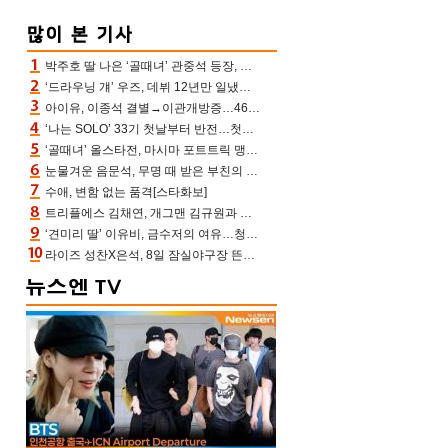
박주호 딸 나은 ‘골때녀’ 관중석 등장, 김민재 복제인간 보고 혼란 [결정적장면]
‘드라우닝 걔’ 우즈, 데뷔 12년만 일냈다…체조경기장 입성 확정
아이유, 이종석 결별→이관개방증…46장 꽉 채운 유애나 ♥ “열심히 사는 중”
‘나는 SOLO’ 33기 첫날부터 반전…첫인상 0표 영호, 호감남 급부상
‘골때녀’ 올스타전, 마시마 포트트릭 맹추격전 5:4 골 잔치 ‘짜릿’ [어제TV]
눈물겨운 음문석, 무명 때 받은 부친의 전재산→폐암 父 세상 떠나기 전 여행(유퀴즈)[어제TV]
수애, 변함 없는 품격[스타화보]
트리플에스 김채연, 개그맨 김규원과 함께 프리뷰쇼 진행 [포토엔HD]
‘견미리 딸’ 이유비, 금수저의 여유…청순 미모에 반전 슬림 라인
라이즈 성찬X은석, 8일 잠실야구장 뜬다…시구 시타+특별공연까지