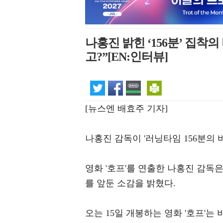
나홍진 밝힌 ‘156분’ 집착의
고?”[EN:인터뷰]
[뉴스엔 배효주 기자]
나홍진 감독이 '러닝타임 156분의 비
영화 '호프'를 연출한 나홍진 감독
를 앞둔 소감을 밝혔다.
오는 15일 개봉하는 영화 '호프'