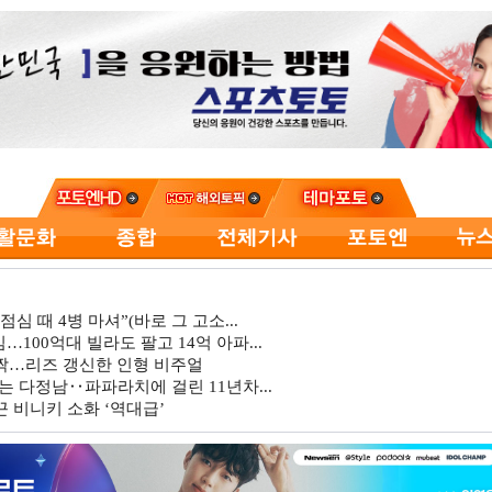
심 때 4병 마셔”(바로 그 고소...
…100억대 빌라도 팔고 14억 아파...
깜짝…리즈 갱신한 인형 비주얼
는 다정남‥파파라치에 걸린 11년차...
 비니키 소화 ‘역대급’