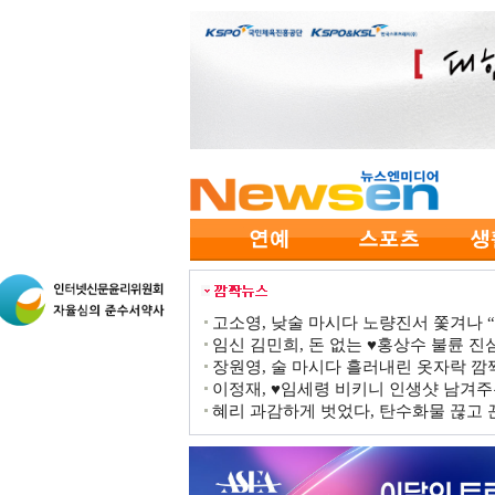
고소영, 낮술 마시다 노량진서 쫓겨나 “점
임신 김민희, 돈 없는 ♥홍상수 불륜 진심
장원영, 술 마시다 흘러내린 옷자락 
이정재, ♥임세령 비키니 인생샷 남겨주
혜리 과감하게 벗었다, 탄수화물 끊고 끈